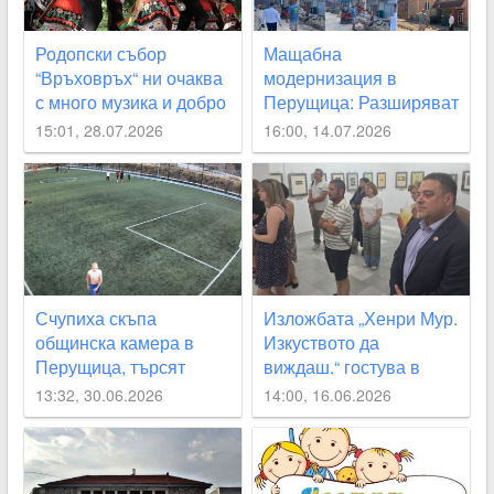
Родопски събор
Мащабна
“Връховръх“ ни очаква
модернизация в
с много музика и добро
Перущица: Разширяват
настроение
новия водопровод и
15:01, 28.07.2026
16:00, 14.07.2026
започват
рехабилитация на
улиците
Счупиха скъпа
Изложбата „Хенри Мур.
общинска камера в
Изкуството да
Перущица, търсят
виждаш.“ гостува в
извършителя
Перущица и за първи
13:32, 30.06.2026
14:00, 16.06.2026
път в България