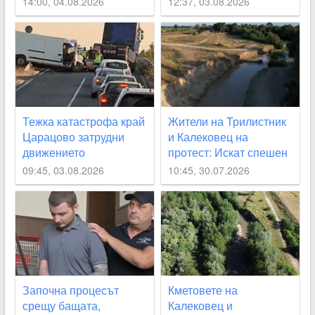
14:00, 04.08.2026
12:37, 03.08.2026
Тежка катастрофа край
Жители на Трилистник
Царацово затрудни
и Калековец на
движението
протест: Искат спешен
ремонт на дигите по
09:45, 03.08.2026
10:45, 30.07.2026
река Стряма
Започна процесът
Кметовете на
срещу бащата,
Калековец и