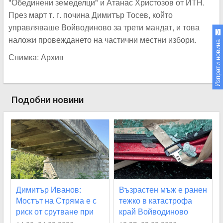
"Обединени земеделци" и Атанас Христозов от ИТН.
През март т. г. почина Димитър Тосев, който
управляваше Войводиново за трети мандат, и това
наложи провеждането на частични местни избори.
Изпрати новина
Снимка: Архив
Подобни новини
Димитър Иванов:
Възрастен мъж е ранен
Мостът на Стряма е с
тежко в катастрофа
риск от срутване при
край Войводиново
наводнение