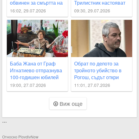
обвинен за смъртта на
Трилистник настояват
2-месечното си бебе
за спешно почистване
16:02, 29.07.2026
09:30, 29.07.2026
на река Стряма
Баба Жана от Граф
Обрат по делото за
Игнатиево отпразнува
тройното убийство в
100-годишен юбилей
Рогош, съдът откри
неясноти около
19:00, 27.07.2026
11:01, 27.07.2026
смъртта на две от
жертвите
Виж още
...
Относно PlovdivNow