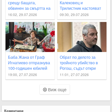
срещу бащата,
Калековец и
обвинен за смъртта на
Трилистник настояват
2-месечното си бебе
за спешно почистване
16:02, 29.07.2026
09:30, 29.07.2026
на река Стряма
Баба Жана от Граф
Обрат по делото за
Игнатиево отпразнува
тройното убийство в
100-годишен юбилей
Рогош, съдът откри
неясноти около
19:00, 27.07.2026
11:01, 27.07.2026
смъртта на две от
жертвите
Виж още
Коментари