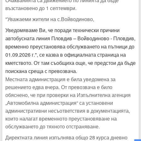
Очакванията са движението по линията да бъде
възстановено до 1 септември.
"Уважаеми жители на с.Войводиново,
Уведомяваме Ви, че поради технически причини
автобусната линия Пловдив – Войводиново - Пловдив,
временно преустановява обслужването на пътници до
01.09.2026 г.", се казва в официалната страница на
кметството. От там съобщиха още, че предстои да бъде
поискана среща с превозвача.
Местната администрация е била уведомена за
решението едва вчера. От превозвача е било
обяснено, че при проверки на Изпълнителна агенция
„Автомобилна администрация“ са установени
административни несъответствия в документацията,
които налагат временното преустановяване на
обслужването до тяхното отстраняване.
Директната линия изпълнява общо 28 курса дневно