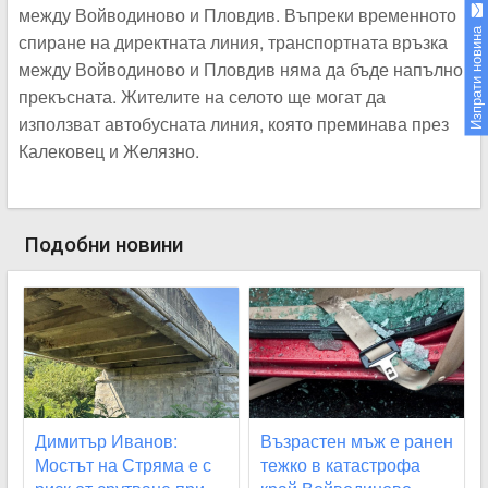
между Войводиново и Пловдив. Въпреки временното
Изпрати новина
спиране на директната линия, транспортната връзка
между Войводиново и Пловдив няма да бъде напълно
прекъсната. Жителите на селото ще могат да
използват автобусната линия, която преминава през
Калековец и Желязно.
Подобни новини
Димитър Иванов:
Възрастен мъж е ранен
Мостът на Стряма е с
тежко в катастрофа