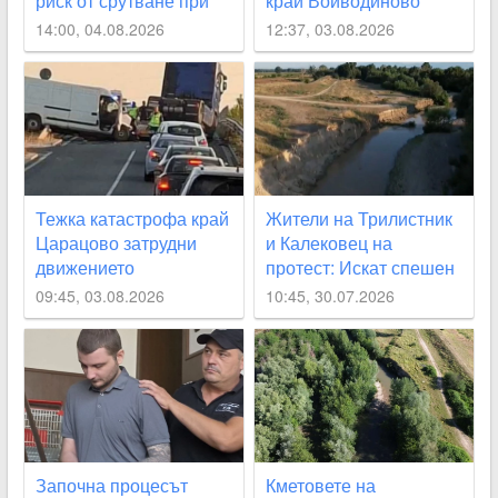
риск от срутване при
край Войводиново
наводнение
14:00, 04.08.2026
12:37, 03.08.2026
Тежка катастрофа край
Жители на Трилистник
Царацово затрудни
и Калековец на
движението
протест: Искат спешен
ремонт на дигите по
09:45, 03.08.2026
10:45, 30.07.2026
река Стряма
Започна процесът
Кметовете на