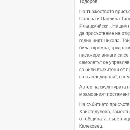
Тодоров.
На тържеството присъ
Панова и Павлина Танк
Яланджийски. „Нашият
да присъстваме на откр
годишният Никола. Той 
била скромна, трудолюб
пасажери винаги са се 
самолетът се управлява
са били възхитени от 
са я аплодирали“, спо
Автор на скулптурата 
мраморният постамент 
На събитието присъств
Христодулова, заместн
от общината, съветниц
Калековец.