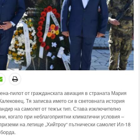
ена-пилот от гражданската авиация в страната Мария
Калековец. Тя записва името си в световната история
андир на самолет от тежък тип. Става изключително
ни, когато при неблагоприятни климатични условия –
 приземи на летище „Хийтроу“ пътнически самолет Ил-18
 борда.