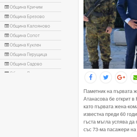
Община Кричим
Община Брезово
Община Калояново
Община Сопот
Община Куклен
Община Перущица
Община Садово
Община Лъки
Паметник на първата ж
Атанасова бе открит в 
като първата жена-ком
известна преди 60 годи
гъста мъгла успява да
със 73-ма пасажери на