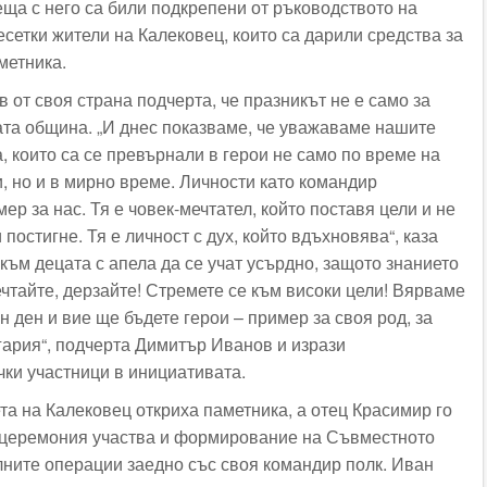
еща с него са били подкрепени от ръководството на
сетки жители на Калековец, които са дарили средства за
метника.
от своя страна подчерта, че празникът не е само за
лата община. „И днес показваме, че уважаваме нашите
, които са се превърнали в герои не само по време на
, но и в мирно време. Личности като командир
ер за нас. Тя е човек-мечтател, който поставя цели и не
и постигне. Тя е личност с дух, който вдъхновява“, каза
към децата с апела да се учат усърдно, защото знанието
ечтайте, дерзайте! Стремете се към високи цели! Вярваме
ин ден и вие ще бъдете герои – пример за своя род, за
гария“, подчерта Димитър Иванов и изрази
чки участници в инициативата.
та на Калековец откриха паметника, а отец Красимир го
 церемония участва и формирование на Съвместното
ните операции заедно със своя командир полк. Иван