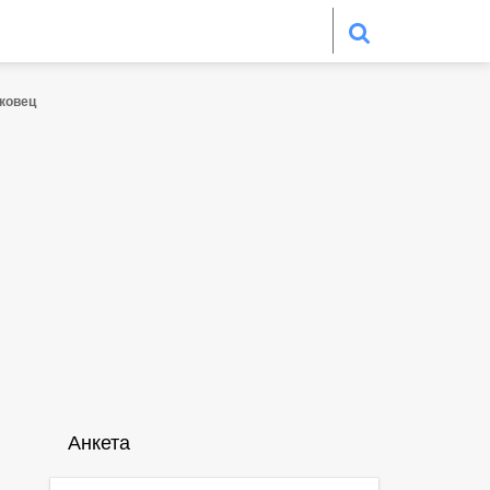
ековец
Анкета