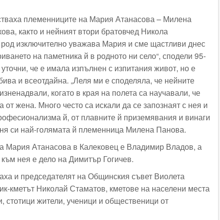
стваха племенниците на Мария Атанасова – Милена
ова, както и нейният втори братовчед Никола
 род изключително уважава Мария и сме щастливи днес
иването на паметника й в родното ни село“, сподели 95-
уточни, че е имала изпълнен с изпитания живот, но е
ива и всеотдайна. „Леля ми е споделяла, че нейните
изненадвали, когато в края на полета са научавали, че
 от жена. Много често са искали да се запознаят с нея и
професионализма й, от плавните й приземявания и винаги
мня си най-голямата й племенница Милена Панова.
на Мария Атанасова в Калековец е Владимир Владов, а
към нея е дело на Димитър Гогичев.
аха и председателят на Общинския съвет Виолета
ик-кметът Николай Стаматов, кметове на населени места
и, стотици жители, ученици и общественици от