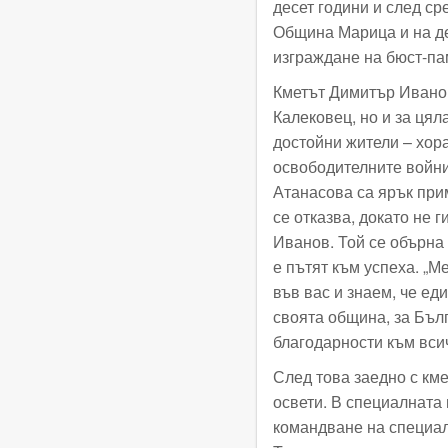
десет години и след ср
Община Марица и на де
изграждане на бюст-па
Кметът Димитър Иванов 
Калековец, но и за ця
достойни жители – хора
освободителните войни
Атанасова са ярък прим
се отказва, докато не г
Иванов. Той се обърна 
е пътят към успеха. „М
във вас и знаем, че ед
своята община, за Бъл
благодарности към вси
След това заедно с кме
освети. В специалната
командване на специал