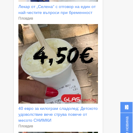
Лекар от „Селена“ с отговор на един от
най-честите въпроси при бременност
Пловдив
40 евро за килограм сладолед: Детското
удоволствие вече струва повече от
Изпрати новина
месото СНИМКИ
Пловдив