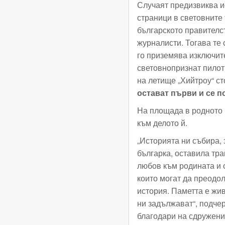
Случаят предизвиква и
страници в световните
българското правителс
журналисти. Тогава те 
го приземява изключит
световнопризнат пилот 
на летище „Хийтроу“ с
остават първи и се п
На площада в родното й
към делото й.
„Историята ни събира,
българка, оставила тра
любов към родината и 
които могат да преодо
история. Паметта е жив
ни задължават“, подчер
благодари на сдружени