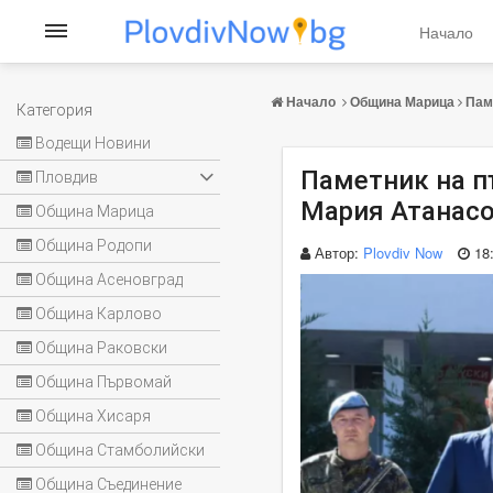
Начало
Начало
Община Марица
Пам
Категория
Водещи Новини
Паметник на п
Пловдив
Мария Атанасо
Община Марица
Община Родопи
Автор:
Plovdiv Now
18
Община Асеновград
Община Карлово
Община Раковски
Община Първомай
Община Хисаря
Община Стамболийски
Община Съединение