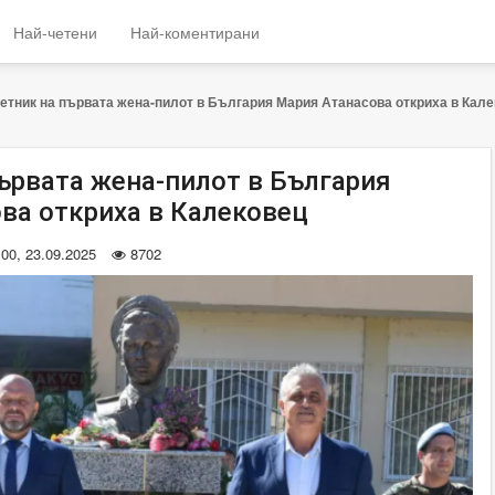
Най-четени
Най-коментирани
етник на първата жена-пилот в България Мария Атанасова откриха в Кал
ървата жена-пилот в България
ва откриха в Калековец
:00, 23.09.2025
8702