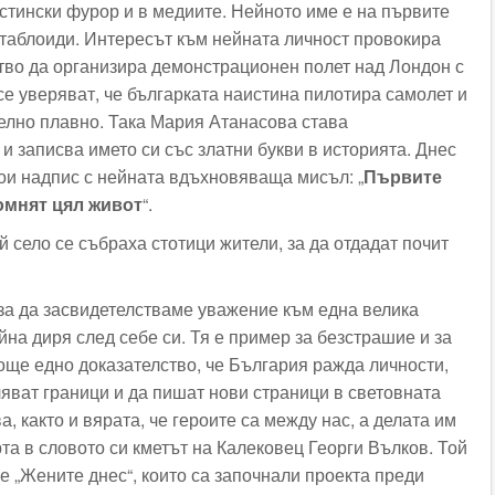
стински фурор и в медиите. Нейното име е на първите
 таблоиди. Интересът към нейната личност провокира
тво да организира демонстрационен полет над Лондон с
се уверяват, че българката наистина пилотира самолет и
елно плавно. Така Мария Атанасова става
и записва името си със златни букви в историята. Днес
тои надпис с нейната вдъхновяваща мисъл: „
Първите
омнят цял живот
“.
 село се събраха стотици жители, за да отдадат почит
 за да засвидетелстваме уважение към една велика
йна диря след себе си. Тя е пример за безстрашие и за
още едно доказателство, че България ражда личности,
ляват граници и да пишат нови страници в световната
а, както и вярата, че героите са между нас, а делата им
та в словото си кметът на Калековец Георги Вълков. Той
е „Жените днес“, които са започнали проекта преди