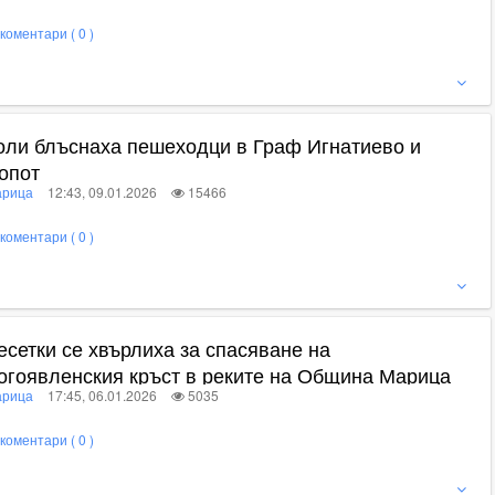
коментари ( 0 )
ижте пълното съдържание
оли блъснаха пешеходци в Граф Игнатиево и
опот
рица
12:43, 09.01.2026
15466
коментари ( 0 )
ижте пълното съдържание
есетки се хвърлиха за спасяване на
огоявленския кръст в реките на Община Марица
рица
17:45, 06.01.2026
5035
коментари ( 0 )
ижте пълното съдържание