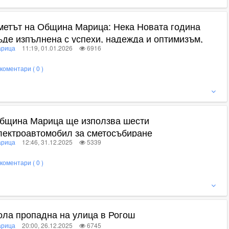
метът на Община Марица: Нека Новата година
ъде изпълнена с успехи, надежда и оптимизъм,
рица
11:19, 01.01.2026
6916
оито ще постигнем заедно
коментари ( 0 )
ижте пълното съдържание
бщина Марица ще използва шести
лектроавтомобил за сметосъбиране
рица
12:46, 31.12.2025
5339
коментари ( 0 )
ижте пълното съдържание
ола пропадна на улица в Рогош
рица
20:00, 26.12.2025
6745