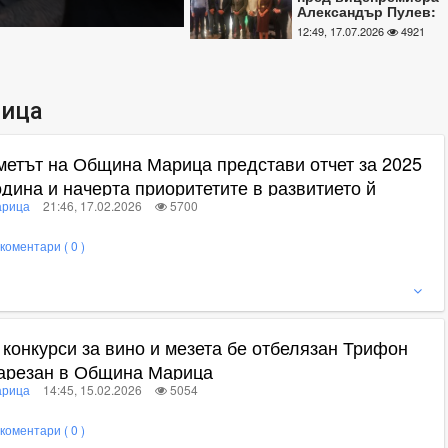
Александър Пулев:
Без промени в
12:49, 17.07.2026
4921
закона са
застрашени важни
проекти в Марица
ица
метът на Община Марица представи отчет за 2025
одина и начерта приоритетите в развитието й
рица
21:46, 17.02.2026
5700
коментари ( 0 )
ижте пълното съдържание
 конкурси за вино и мезета бе отбелязан Трифон
арезан в Община Марица
рица
14:45, 15.02.2026
5054
коментари ( 0 )