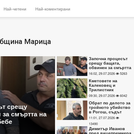
Най-четени
Най-коментирани
Община Марица
Започна процесът
срещу бащата,
обвинен за смъртта
на 2-месечното си
16:02, 29.07.2026
5263
бебе
Кметовете на
Калековец и
Трилистник
настояват за
09:30, 29.07.2026
6042
лековец и
Обрат по делото за тро
спешно почистване
Обрат по делото за
на река Стряма
ояват за
убийство в Рогош, съд
тройното убийство
в Рогош, съдът
ане на река
неясноти около смъртт
откри неясноти
11:01, 27.07.2026
от жертвите
около смъртта на
13490
две от жертвите
Димитър Иванов
11:01, 27.07.2026
13490
пред вицепремиера