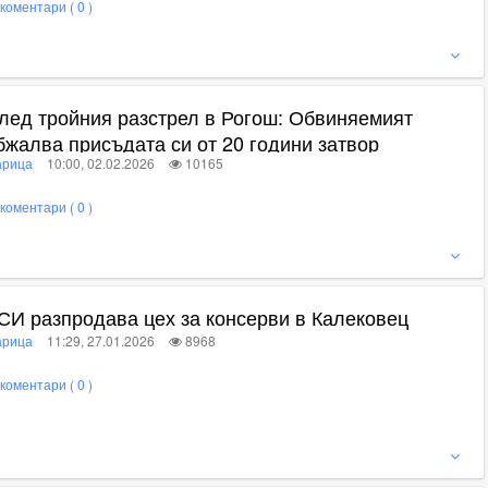
коментари ( 0 )
ижте пълното съдържание
лед тройния разстрел в Рогош: Обвиняемият
бжалва присъдата си от 20 години затвор
рица
10:00, 02.02.2026
10165
коментари ( 0 )
ижте пълното съдържание
СИ разпродава цех за консерви в Калековец
рица
11:29, 27.01.2026
8968
коментари ( 0 )
ижте пълното съдържание