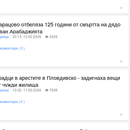
ижте пълното съдържание
арацово отбеляза 125 години от смъртта на дядо
ван Арабаджията
рица
20:15, 13.02.2026
3439
коментари ( 0 )
ижте пълното съдържание
радци в арестите в Пловдивско - задигнаха вещи
т чужди жилища
рица
13:32, 11.02.2026
7638
коментари ( 0 )
ижте пълното съдържание