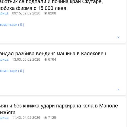
аботник се подпали и почина край Скутаре,
лобиха фирма с 15 000 лева
рица
09:15, 09.02.2026
8208
коментари ( 0 )
ижте пълното съдържание
андал разбива вендинг машина в Калековец
рица
13:03, 05.02.2026
6764
коментари ( 0 )
ижте пълното съдържание
иян и без книжка удари паркирана кола в Маноле
 избяга
рица
11:43, 04.02.2026
7125