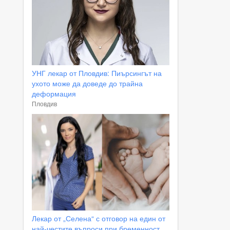
УНГ лекар от Пловдив: Пиърсингът на
ухото може да доведе до трайна
деформация
Пловдив
Лекар от „Селена“ с отговор на един от
най-честите въпроси при бременност