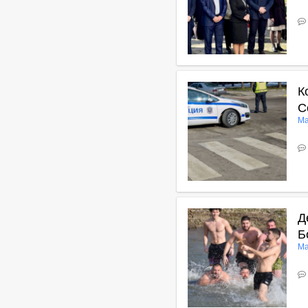
В
К
С
Ма
В
Д
Б
Ма
В