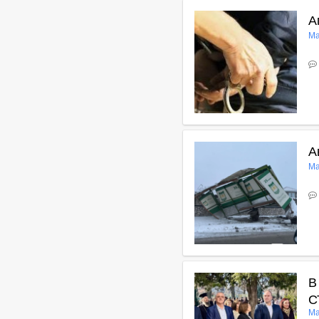
А
Ма
В
А
Ма
В
В
С
Ма