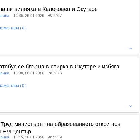
паши вилняха в Калековец и Скутаре
рица
12:35, 26.01.2026
7467
коментари ( 0 )
ижте пълното съдържание
втобус се блъсна в спирка в Скутаре и избяга
рица
10:00, 22.01.2026
7676
коментари ( 0 )
ижте пълното съдържание
 Труд министърът на образованието откри нов
ТЕМ център
рица
10:15, 16.01.2026
5339