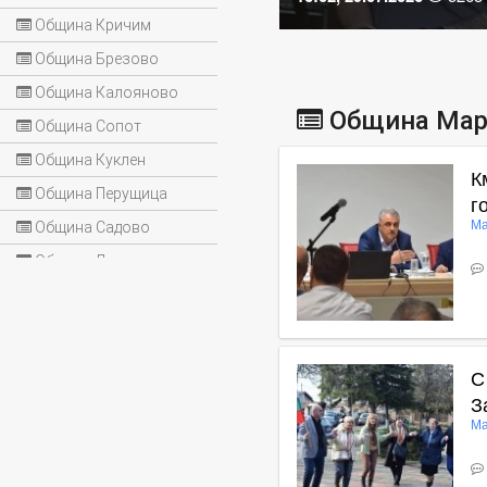
Община Кричим
Община Брезово
Община Калояново
Община Мар
Община Сопот
Община Куклен
К
Община Перущица
г
Ма
Община Садово
Община Лъки
В
С
З
Ма