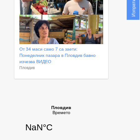
От 34 маси само 7 са заети:
Понеделник пазара в Пловдив бавно
изчезва ВИДЕО
Пловдив