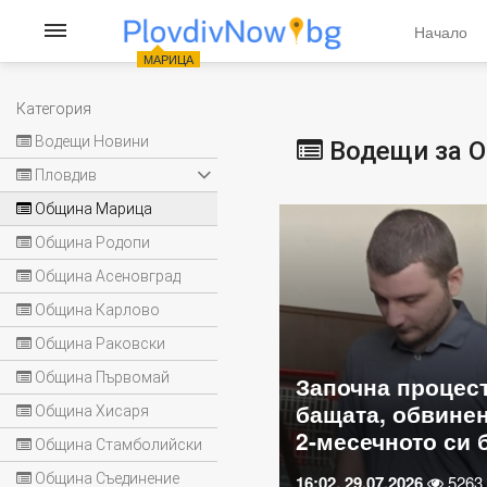
Начало
МАРИЦА
Категория
Водещи Новини
Водещи за 
Пловдив
Община Марица
Община Родопи
Община Асеновград
Община Карлово
Община Раковски
Кметовете на Ка
Община Първомай
процесът срещу
Трилистник наст
обвинен за смъртта на
спешно почиств
Община Хисаря
ото си бебе
Стряма
Община Стамболийски
Община Съединение
026
5263
09:30, 29.07.2026
6042