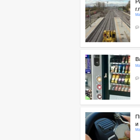
Р
г
Ма
В
В
Ма
В
П
и
Ма