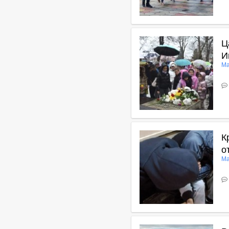
В
Ц
И
Ма
В
К
о
Ма
В