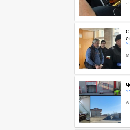
В
С
о
Ма
В
Ч
Ма
В