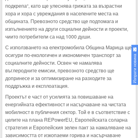
подкрепа“, като ще улеснява грижата за възрастни
хора и хора с увреждания в населените места на
общината. Превозното средство ще подпомага и
изпълнението на други социални дейности и проекти,
чиито потребители са над 1000 души.
С използването на електромобила Община Марица ще
осигури по-екологичен и икономичен транспорт за
Изпрати новина
социалните дейности. Освен че намалява
въглеродните емисии, превозното средство ще
допринесе и за оптимизиране на разходите за
поддръжка и експлоатация.
Проектът е част от усилията за повишаване на
енергийната ефективност и насърчаване на чистата
мобилност в публичния сектор. Той е в съответствие с
целите на плана REPowerEU, Европейската соларна
стратегия и Европейския зелен пакт за намаляване на
зависимостта от изкопаеми горива и насърчаване