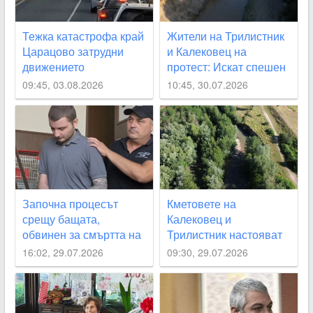
Тежка катастрофа край
Жители на Трилистник
Царацово затрудни
и Калековец на
движението
протест: Искат спешен
ремонт на дигите по
09:45, 03.08.2026
10:45, 30.07.2026
река Стряма
Започна процесът
Кметовете на
срещу бащата,
Калековец и
обвинен за смъртта на
Трилистник настояват
2-месечното си бебе
за спешно почистване
16:02, 29.07.2026
09:30, 29.07.2026
на река Стряма