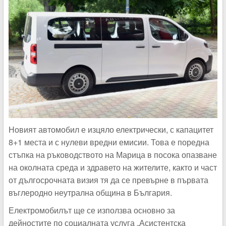
Новият автомобил е изцяло електрически, с капацитет
8+1 места и с нулеви вредни емисии. Това е поредна
стъпка на ръководството на Марица в посока опазване
на околната среда и здравето на жителите, както и част
от дългосрочната визия тя да се превърне в първата
въглеродно неутрална община в България.
Електромобилът ще се използва основно за
дейностите по социалната услуга „Асистентска