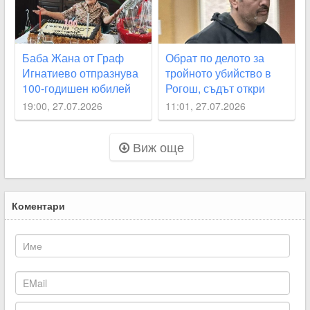
Баба Жана от Граф
Обрат по делото за
Игнатиево отпразнува
тройното убийство в
100-годишен юбилей
Рогош, съдът откри
неясноти около
19:00, 27.07.2026
11:01, 27.07.2026
смъртта на две от
жертвите
Виж още
Коментари