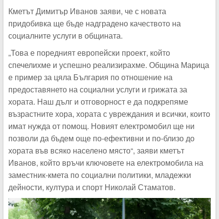
Кметът Димитър Иванов заяви, че с новата
придобивка ще бъде надградено качеството на
социалните услуги в общината.
„Това е поредният европейски проект, който
спечелихме и успешно реализирахме. Община Марица
е пример за цяла България по отношение на
предоставянето на социални услуги и грижата за
хората. Наш дълг и отговорност е да подкрепяме
възрастните хора, хората с увреждания и всички, които
имат нужда от помощ. Новият електромобил ще ни
позволи да бъдем още по-ефективни и по-близо до
хората във всяко населено място“, заяви кметът
Иванов, който връчи ключовете на електромобила на
заместник-кмета по социални политики, младежки
дейности, култура и спорт Николай Стаматов.