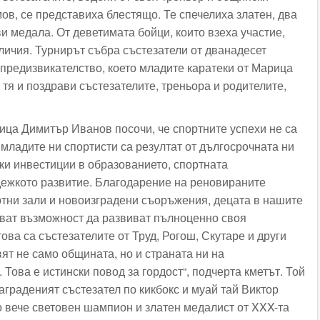
ов, се представиха блестящо. Те спечелиха златен, два
и медала. От деветимата бойци, които взеха участие,
личия. Турнирът събра състезатели от дванадесет
 предизвикателство, което младите каратеки от Марица
а тя и поздрави състезателите, треньора и родителите,
ца Димитър Иванов посочи, че спортните успехи не са
 младите ни спортисти са резултат от дългосрочната ни
ски инвестиции в образованието, спортната
ежкото развитие. Благодарение на реновираните
тни зали и новоизградени съоръжения, децата в нашите
ват възможност да развиват пълноценно своя
ова са състезателите от Труд, Рогош, Скутаре и други
ят не само общината, но и страната ни на
ова е истински повод за гордост“, подчерта кметът. Той
аграденият състезател по кикбокс и муай тай Виктор
вече световен шампион и златен медалист от XXX-та