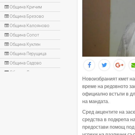
Община Кричим
Община Брезово
Община Калояново
Община Сопот
Община Куклен
Община Перущица
Община Садово
Община Лъки
Новоизбраният кмет на
време на редовното за
официално встъпи в дл
на мандата.
Сред акцентите на зас
средства в подкрепа н
предостави помощ под 
успехи на различни съ