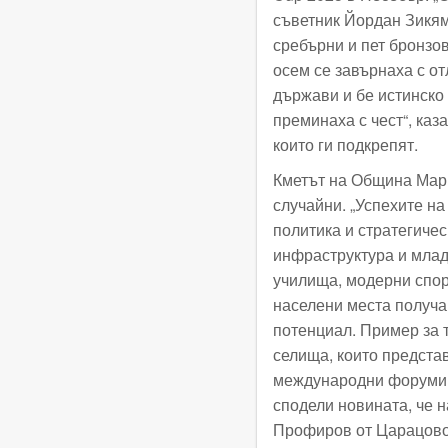
съветник Йордан Зикям
сребърни и пет бронзов
осем се завърнаха с от
държави и бе истинско
преминаха с чест“, каз
които ги подкрепят.
Кметът на Община Мари
случайни. „Успехите на
политика и стратегиче
инфраструктура и млад
училища, модерни спор
населени места получа
потенциал. Пример за т
селища, които представ
международни форуми. Т
сподели новината, че н
Профиров от Царацово 