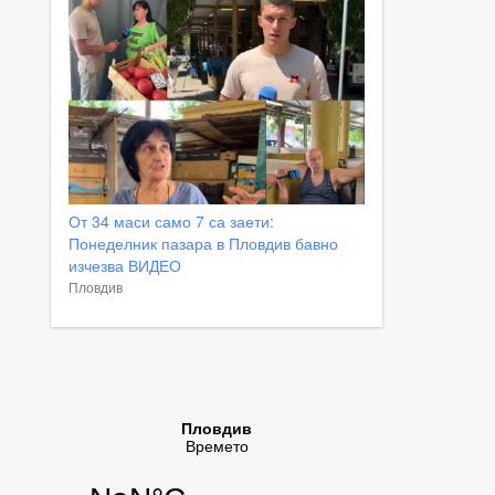
От 34 маси само 7 са заети:
Понеделник пазара в Пловдив бавно
изчезва ВИДЕО
Пловдив