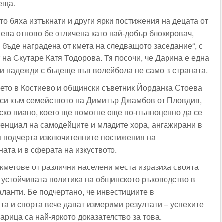
еща.
о бяха изтъкнати и други ярки постижения на децата от
ева отново бе отличена като най-добър блокировач,
 бъде наградена от кмета на следващото заседание“, с
 на Скутаре Катя Тодорова. Тя посочи, че Дарина е една
и надежди с бъдеще във волейбола не само в страната.
ето в Костиево и общински съветник Йорданка Стоева
 си към семейството на Димитър Джамбов от Пловдив,
ско пиано, което ще помогне още по-пълноценно да се
тенциал на самодейците и младите хора, ангажирани в
я подчерта изключителните постижения на
ата и в сферата на изкуството.
кметове от различни населени места изразиха своята
 устойчивата политика на общинското ръководство в
аланти. Бе подчертано, че инвестициите в
та и спорта вече дават измерими резултати – успехите
рица са най-яркото доказателство за това.