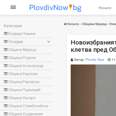
Начало
Начало
Община Марица
Нов
Категория
Водещи Новини
Новоизбраният
Пловдив
клетва пред О
Община Марица
Община Родопи
Автор:
Plovdiv Now
11
Община Асеновград
Община Карлово
Община Раковски
Община Първомай
Община Хисаря
Община Стамболийски
Община Съединение