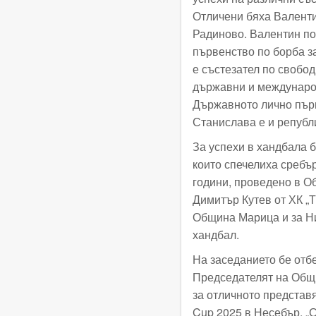
Отличени бяха Валенти
Радиново. Валентин по
първенство по борба з
е състезател по свобод
държавни и международ
Държавното лично първ
Станислава е и републ
За успехи в хандбала б
които спечелиха сребъ
години, проведено в О
Димитър Кутев от ХК „Т
Община Марица и за Н
хандбал.
На заседанието бе отбе
Председателят на Общи
за отличното представ
Cup 2025 в Несебър. „