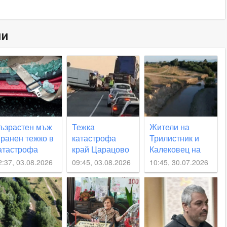
ни
ъзрастен мъж
Тежка
Жители на
 ранен тежко в
катастрофа
Трилистник и
атастрофа
край Царацово
Калековец на
рай
затрудни
протест: Искат
2:37, 03.08.2026
09:45, 03.08.2026
10:45, 30.07.2026
ойводиново
движението
спешен ремонт
на дигите по
река Стряма