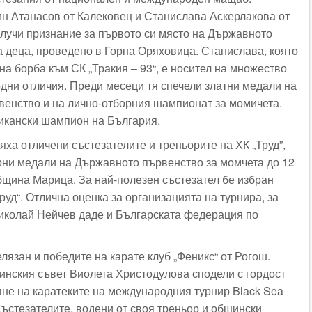
н Атанасов от Калековец и Станислава Аскерлакова от
лучи признание за първото си място на Държавното
а деца, проведено в Горна Оряховица. Станислава, която
на борба към СК „Тракия – 93“, е носител на множество
ни отличия. Преди месеци тя спечели златни медали на
енство и на лично-отборния шампионат за момичета.
икански шампион на България.
яха отличени състезателите и треньорите на ХК „Труд”,
рни медали на Държавното първенство за момчета до 12
бщина Марица. За най-полезен състезател бе избран
руд“. Отлична оценка за организацията на турнира, за
иколай Нейчев даде и Българската федерация по
лязан и победите на карате клуб „Феникс“ от Рогош.
нския съвет Виолета Христодулова сподели с гордост
яне на каратеките на международния турнир Black Sea
Състезателите, водени от своя треньор и общински