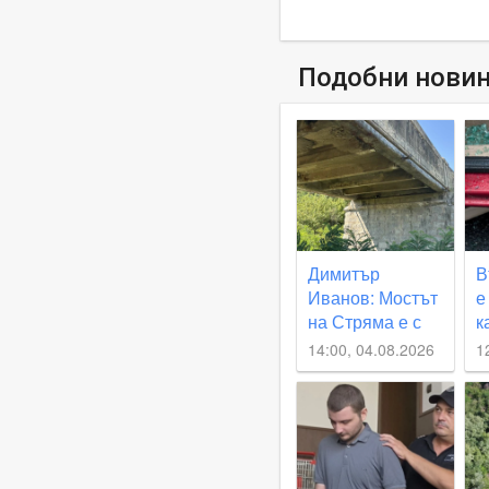
Подобни нови
Димитър
В
Иванов: Мостът
е
на Стряма е с
к
риск от
к
14:00, 04.08.2026
1
срутване при
В
наводнение