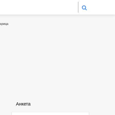
арица
Анкета