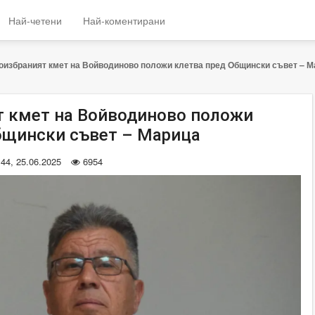
Най-четени
Най-коментирани
оизбраният кмет на Войводиново положи клетва пред Общински съвет – М
 кмет на Войводиново положи
бщински съвет – Марица
:44, 25.06.2025
6954