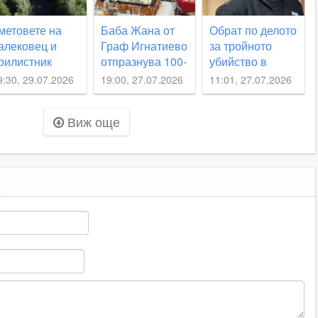
метовете на
Баба Жана от
Обрат по делото
алековец и
Граф Игнатиево
за тройното
рилистник
отпразнува 100-
убийство в
астояват за
годишен
Рогош, съдът
9:30, 29.07.2026
19:00, 27.07.2026
11:01, 27.07.2026
пешно
юбилей
откри неясноти
очистване на
около смъртта
Виж още
ека Стряма
на две от
жертвите