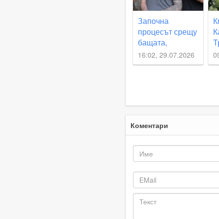
Започна
К
процесът срещу
К
бащата,
Т
обвинен за
н
16:02, 29.07.2026
0
смъртта на 2-
с
месечното си
п
бебе
р
Коментари