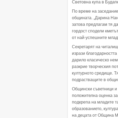
Световна купа в Будап
По време на заседаниет
общината. „Дарина Нан
затова предлагам тя да
гордост сподели кметът
от най-успешните млад
Секретарят на читалищ
изрази благодарността
дарило класическо нем
разкрие творческия по
културното средище. Т
подрастващите в общин
Общински съветници и 
положителна оценка за
подкрепа на младите т
образованието, култура
на децата от Община Ма