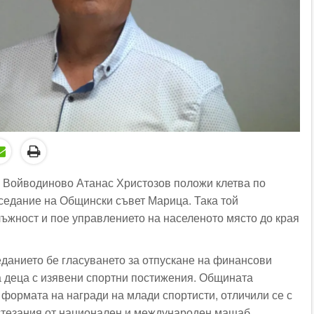
 Войводиново Атанас Христозов положи клетва по
седание на Общински съвет Марица. Така той
ъжност и пое управлението на населеното място до края
еданието бе гласуването за отпускане на финансови
а деца с изявени спортни постижения. Общината
формата на награди на млади спортисти, отличили се с
стезания от национален и международен мащаб.