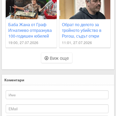
Баба Жана от Граф
Обрат по делото за
Игнатиево отпразнува
тройното убийство в
100-годишен юбилей
Рогош, съдът откри
неясноти около
19:00, 27.07.2026
11:01, 27.07.2026
смъртта на две от
жертвите
Виж още
Коментари