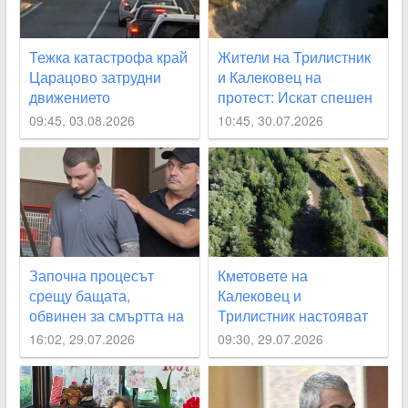
Тежка катастрофа край
Жители на Трилистник
Царацово затрудни
и Калековец на
движението
протест: Искат спешен
ремонт на дигите по
09:45, 03.08.2026
10:45, 30.07.2026
река Стряма
Започна процесът
Кметовете на
срещу бащата,
Калековец и
обвинен за смъртта на
Трилистник настояват
2-месечното си бебе
за спешно почистване
16:02, 29.07.2026
09:30, 29.07.2026
на река Стряма