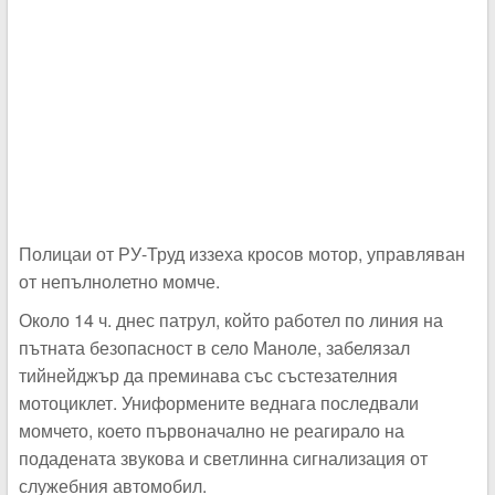
Полицаи от РУ-Труд иззеха кросов мотор, управляван
от непълнолетно момче.
Около 14 ч. днес патрул, който работел по линия на
пътната безопасност в село Маноле, забелязал
тийнейджър да преминава със състезателния
мотоциклет. Униформените веднага последвали
момчето, което първоначално не реагирало на
подадената звукова и светлинна сигнализация от
служебния автомобил.