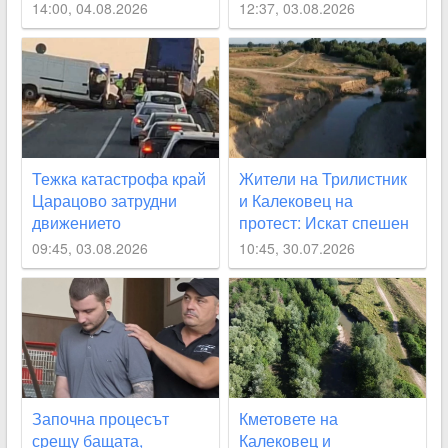
наводнение
14:00, 04.08.2026
12:37, 03.08.2026
Тежка катастрофа край
Жители на Трилистник
Царацово затрудни
и Калековец на
движението
протест: Искат спешен
ремонт на дигите по
09:45, 03.08.2026
10:45, 30.07.2026
река Стряма
Започна процесът
Кметовете на
срещу бащата,
Калековец и