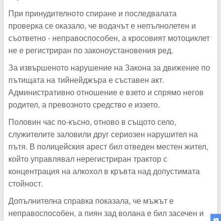
При принудителното спиране и последвалата
проверка се оказало, че водачът е непълнолетен и
съответно - неправоспособен, а кросовият мотоциклет
не е регистриран по законоустановения ред.
За извършеното нарушение на Закона за движение по
пътищата на тийнейджъра е съставен акт.
Административно отношение е взето и спрямо негов
родител, а превозното средство е иззето.
Половин час по-късно, отново в същото село,
служителите заловили друг сериозен нарушител на
пътя. В полицейския арест бил отведен местен жител,
който управлявал нерегистриран трактор с
концентрация на алкохол в кръвта над допустимата
стойност.
Допълнителна справка показала, че мъжът е
неправоспособен, а пиян зад волана е бил засечен и