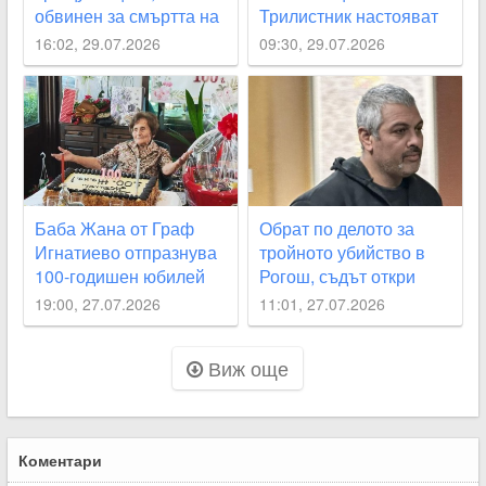
обвинен за смъртта на
Трилистник настояват
2-месечното си бебе
за спешно почистване
16:02, 29.07.2026
09:30, 29.07.2026
на река Стряма
Баба Жана от Граф
Обрат по делото за
Игнатиево отпразнува
тройното убийство в
100-годишен юбилей
Рогош, съдът откри
неясноти около
19:00, 27.07.2026
11:01, 27.07.2026
смъртта на две от
жертвите
Виж още
Коментари