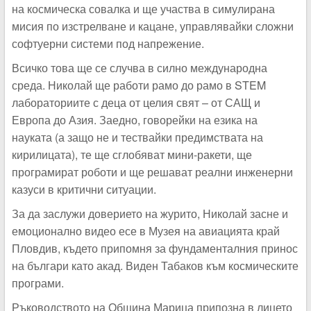
на космическа совалка и ще участва в симулирана
мисия по изстрелване и кацане, управлявайки сложни
софтуерни системи под напрежение.
Всичко това ще се случва в силно международна
среда. Николай ще работи рамо до рамо в STEM
лабораториите с деца от целия свят – от САЩ и
Европа до Азия. Заедно, говорейки на езика на
науката (а защо не и тествайки предимствата на
кирилицата), те ще сглобяват мини-ракети, ще
програмират роботи и ще решават реални инженерни
казуси в критични ситуации.
За да заслужи доверието на журито, Николай засне и
емоционално видео есе в Музея на авиацията край
Пловдив, където припомня за фундаменталния принос
на българи като акад. Виден Табаков към космическите
програми.
Ръководството на Община Марица припозна в лицето