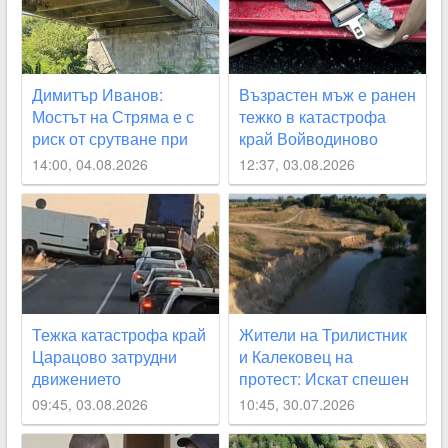
Димитър Иванов:
Възрастен мъж е ранен
Мостът на Стряма е с
тежко в катастрофа
риск от срутване при
край Войводиново
наводнение
14:00, 04.08.2026
12:37, 03.08.2026
Тежка катастрофа край
Жители на Трилистник
Царацово затрудни
и Калековец на
движението
протест: Искат спешен
ремонт на дигите по
09:45, 03.08.2026
10:45, 30.07.2026
река Стряма