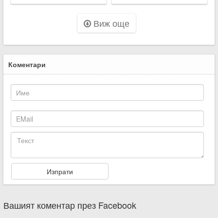
смъртта на две от
жертвите
Виж още
Коментари
Вашият коментар през Facebook