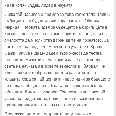
на Николай бъдещ лидер в науката.
„Николай Василев е пример за това колко талантливи,
амбициозни и будни млади хора растат в Община
Марица. Неговата идея за бъдещето на кирилицата в
Космоса впечатлява не само с оригиналност, но и със
смелостта да мисли отвъд границите на познатото. За
нас е чест да подкрепим неговото участие в Space
Camp Turkiye и да му дадем възможност да тества
реални космически тренажори и да се докосне до
света на науката и високите технологии. Вярвам, че
инвестициите в образованието и развитието на
младите хора са най-ценната инвестиция за бъдещето
на нашата община и на България“, заяви кметът на
общината Димитър Иванов. Той пожела на Николай
успешно представяне, нови знания и незабравими
преживявания по пътя към неговите мечти.
Предложението за подкрепата на младежа от