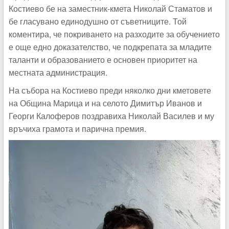
Костиево бе на заместник-кмета Николай Стаматов и
бе гласувано единодушно от съветниците. Той
коментира, че покриването на разходите за обучението
е още едно доказателство, че подкрепата за младите
таланти и образованието е основен приоритет на
местната администрация.
На събора на Костиево преди няколко дни кметовете
на Община Марица и на селото Димитър Иванов и
Георги Калоферов поздравиха Николай Василев и му
връчиха грамота и парична премия.