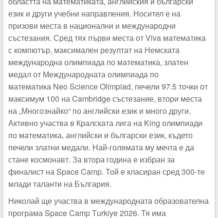
областта на математиката, английския и български
език и други учебни направления. Носител е на
призови места в национални и международни
състезания. Сред тях първи места от
Viva
математика
с компютър, максимален резултат на Немската
международна олимпиада по математика, златен
медал от Международната олимпиада по
математика
Neo
Science
Olimpiad,
печели 97.5 точки от
максимум 100 на
Cambridge
състезание,
втори места
на „Многознайко“ по английски език и много други.
Активно участва в Кралската лига на
King
олимпиади
по математика, английски и български език, където
печели златни медали. Най-голямата му мечта е да
стане космонавт. За втора година е избран за
финалист на
Space Camp
. Той е класиран сред 300-те
млади таланти на България.
Николай ще участва в международната образователна
програма
Space
Camp
Т
urkiye 2026.
Тя има