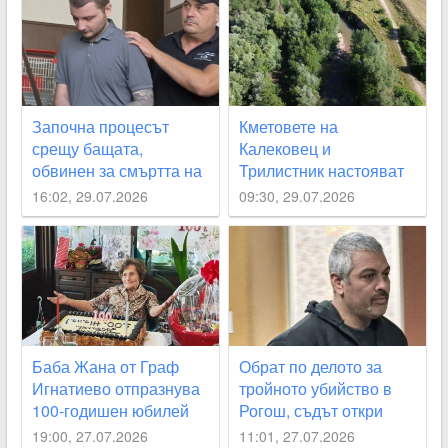
Започна процесът
Кметовете на
срещу бащата,
Калековец и
обвинен за смъртта на
Трилистник настояват
2-месечното си бебе
за спешно почистване
16:02, 29.07.2026
09:30, 29.07.2026
на река Стряма
Баба Жана от Граф
Обрат по делото за
Игнатиево отпразнува
тройното убийство в
100-годишен юбилей
Рогош, съдът откри
неясноти около
19:00, 27.07.2026
11:01, 27.07.2026