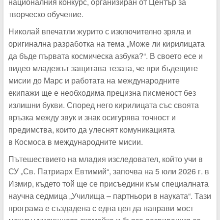
националния конкурс, организиран от Център за
творческо обучение.
Николай впечатли журито с изключително зряла и
оригинална разработка на тема „Може ли кирилицата
да бъде първата космическа азбука?“. В своето есе и
видео младежът защитава тезата, че при бъдещите
мисии до Марс и работата на международните
екипажи ще е необходима прецизна писменост без
излишни букви. Според него кирилицата със своята
връзка между звук и знак осигурява точност и
предимства, които да улеснят комуникацията
в Космоса в международните мисии.
Пътешествието на младия изследовател, който учи в
СУ „Св. Патриарх Евтимий“, започва на 5 юли 2026 г. в
Измир, където той ще се присъедини към специалната
научна седмица „Училища – партньори в науката“. Тази
програма е създадена с една цел да направи мост