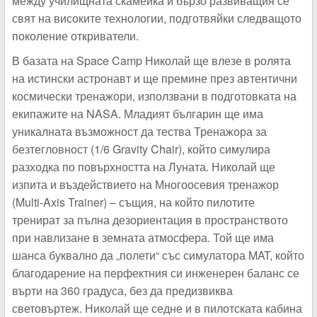
между училищната скамейка и бързо развиващия се
свят на високите технологии, подготвяйки следващото
поколение откриватели.
В базата на Space Camp Николай ще влезе в ролята
на истински астронавт и ще премине през автентични
космически тренажори, използвани в подготовката на
екипажите на NASA. Младият българин ще има
уникалната възможност да тества Тренажора за
безтегловност (1/6 Gravity Chair), който симулира
разходка по повърхността на Луната. Николай ще
изпита и въздействието на Многоосевия тренажор
(Multi-Axis Trainer) – същия, на който пилотите
тренират за пълна дезориентация в пространството
при навлизане в земната атмосфера. Той ще има
шанса буквално да „полети“ със симулатора MAT, който
благодарение на перфектния си инженерен баланс се
върти на 360 градуса, без да предизвиква
световъртеж. Николай ще седне и в пилотската кабина