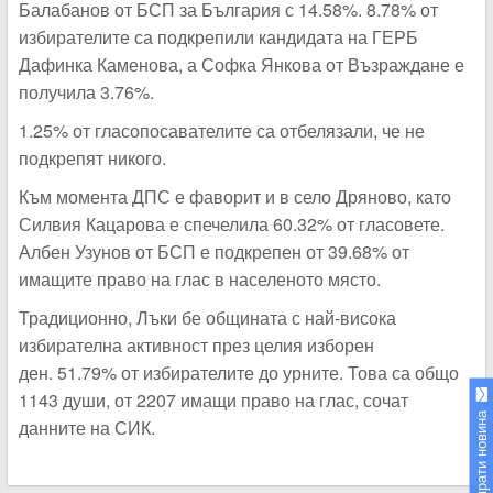
Балабанов от БСП за България с 14.58%. 8.78% от
избирателите са подкрепили кандидата на ГЕРБ
Дафинка Каменова, а Софка Янкова от Възраждане е
получила 3.76%.
1.25% от гласопосавателите са отбелязали, че не
подкрепят никого.
Към момента ДПС е фаворит и в село Дряново, като
Силвия Кацарова е спечелила 60.32% от гласовете.
Албен Узунов от БСП е подкрепен от 39.68% от
имащите право на глас в населеното място.
Традиционно, Лъки бе общината с най-висока
избирателна активност през целия изборен
ден. 51.79% от избирателите до урните. Това са общо
1143 души, от 2207 имащи право на глас, сочат
Изпрати новина
данните на СИК.