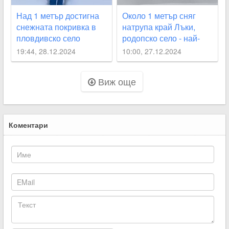
Над 1 метър достигна
Около 1 метър сняг
снежната покривка в
натрупа край Лъки,
пловдивско село
родопско село - най-
заснеженото у нас
19:44, 28.12.2024
10:00, 27.12.2024
Виж още
Коментари