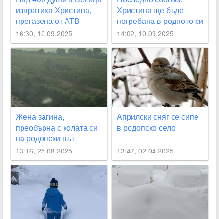
изпратиха Христина,
Христина ще бъде
прегазена от АТВ
погребана в родното си
село край Пловдив
16:30, 10.09.2025
14:02, 10.09.2025
Жена загина,
Априлски сняг се сипе
преобърна с колата си
в родопско село
на родопски път
13:16, 25.08.2025
13:47, 02.04.2025