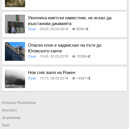
Вижте пълното съдържание
Уволниха кметски наместник, не искал да
възстанови джамията
Лъки
09:20, 05.04.2018
8596
Вижте пълното съдържание
Опасен клон е надвиснал на пътя до
Юговското ханче
Лъки
10:45, 30.03.2018
13368
Вижте пълното съдържание
Нов сняг валя на Рожен
Лъки
10:15, 28.03.2018
14687
Вижте пълното съдържание
Относно PlovdivNow
Контакти
За реклама
Екип