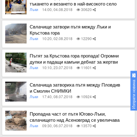
тъкането и везането в най-високото село
на Балканския полуостров
Лъки
14:00, 04.08.2018
30620
Вижте пълното съдържание
Свлачище затвори пътя между Лъки и
Кръстова гора
Лъки
10:20, 02.08.2018
12290
Вижте пълното съдържание
Пътят за Кръстова гора пропада! Огромни
дупки и падащи камъни дебнат за жертви
СНИМКИ
Лъки
10:10, 23.07.2018
11601
Вижте пълното съдържание
Изпрати новина
Свлачища затвориха пътя между Пловдив
и Смолян СНИМКИ
Лъки
17:40, 08.07.2018
10924
Вижте пълното съдържание
Пропадна част от пътя Югово-Лъки,
свлачището над Асеновград се увеличава
Лъки
09:30, 06.07.2018
13570
Вижте пълното съдържание