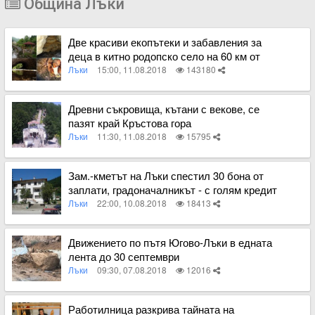
Община Лъки
Две красиви екопътеки и забавления за
деца в китно родопско село на 60 км от
Пловдив СНИМКИ
Лъки
15:00, 11.08.2018
143180
Вижте пълното съдържание
Древни съкровища, кътани с векове, се
пазят край Кръстова гора
Лъки
11:30, 11.08.2018
15795
Вижте пълното съдържание
Зам.-кметът на Лъки спестил 30 бона от
заплати, градоначалникът - с голям кредит
Лъки
22:00, 10.08.2018
18413
Вижте пълното съдържание
Движението по пътя Югово-Лъки в едната
лента до 30 септември
Лъки
09:30, 07.08.2018
12016
Вижте пълното съдържание
Работилница разкрива тайната на