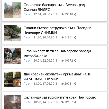
Свлачище блокира пътя Асеновград-
Смолян ВИДЕО
Лъки
12:44, 28.06.2018
33010
Вижте пълното съдържание
Скални късове затрупаха пътя Пловдив -
Чепеларе СНИМКИ
Лъки
11:30, 26.06.2018
11951
Вижте пълното съдържание
Ограничават пътя за Пампорово заради
мотообиколка
Лъки
20:01, 22.06.2018
10672
Вижте пълното съдържание
Две красиви екопътеки примамват на 10
км от Лъки СНИМКИ
Лъки
13:00, 17.06.2018
20031
Вижте пълното съдържание
Свлачища затвориха пътя край Пампорово
Лъки
18:20, 14.06.2018
12187