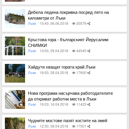
Вижте пълното съдържание
Дебела ледена покривка посред лято на
километри от Лъки
Лъки
15:40, 06.06.2018
30579
Вижте пълното съдържание
Кръстова гора - българският Йерусалим
СНИМКИ
Лъки
14:00, 29.04.2018
44545
Вижте пълното съдържание
Хайдути хващат гората край Лъки
Лъки
16:00, 28.04.2018
17600
Вижте пълното съдържание
Нова програма насърчава работодателите
да откриват работни места в Лъки
Лъки
19:03, 16.04.2018
11423
Вижте пълното съдържание
Чудните мостове пазят костите на змей
Лъки
12:30, 08.04.2018
17501