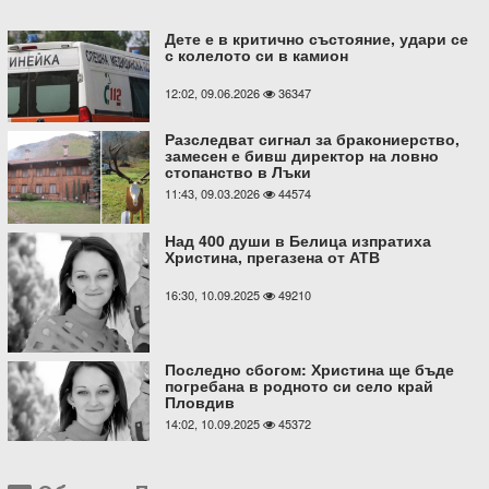
Дете е в критично състояние, удари се
с колелото си в камион
12:02, 09.06.2026
36347
Разследват сигнал за бракониерство,
замесен е бивш директор на ловно
стопанство в Лъки
11:43, 09.03.2026
44574
Над 400 души в Белица изпратиха
Христина, прегазена от АТВ
16:30, 10.09.2025
49210
Последно сбогом: Христина ще бъде
погребана в родното си село край
Пловдив
14:02, 10.09.2025
45372