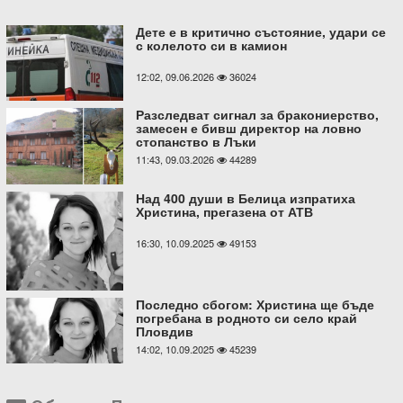
Дете е в критично състояние, удари се
с колелото си в камион
12:02, 09.06.2026
36024
Разследват сигнал за бракониерство,
замесен е бивш директор на ловно
стопанство в Лъки
11:43, 09.03.2026
44289
Над 400 души в Белица изпратиха
Христина, прегазена от АТВ
16:30, 10.09.2025
49153
Последно сбогом: Христина ще бъде
погребана в родното си село край
Пловдив
14:02, 10.09.2025
45239