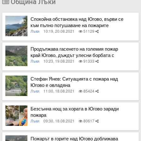
Община Лъки
Спокойна обстановка над Югово, върви се
към пълно потушаване на пожарите
Лъки
10:19, 20.08.2021
51129
Вижте пълното съдържание
Продължава гасенето на големия пожар
край Югово, дъждът улесни борбата с
огъня
Лъки
10:23, 19.08.2021
91333
Вижте пълното съдържание
Стефан Янев: Ситуацията с пожара над
Югово е овладяна
Лъки
11:00, 18.08.2021
85424
Вижте пълното съдържание
Безсънна нощ за хората в Югово заради
пожара
Лъки
09:30, 18.08.2021
80617
Вижте пълното съдържание
Пожарът в горите над Югово доближава