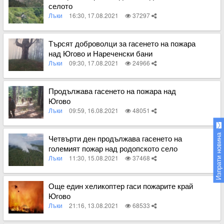
селото
Лъки
16:30, 17.08.2021
37297
Вижте пълното съдържание
Търсят доброволци за гасенето на пожара
над Югово и Нареченски бани
Лъки
09:30, 17.08.2021
24966
Вижте пълното съдържание
Продължава гасенето на пожара над
Югово
Лъки
09:59, 16.08.2021
48051
Вижте пълното съдържание
Изпрати новина
Четвърти ден продължава гасенето на
големият пожар над родопското село
Югово
Лъки
11:30, 15.08.2021
37468
Вижте пълното съдържание
Още един хеликоптер гаси пожарите край
Югово
Лъки
21:16, 13.08.2021
68533
Вижте пълното съдържание