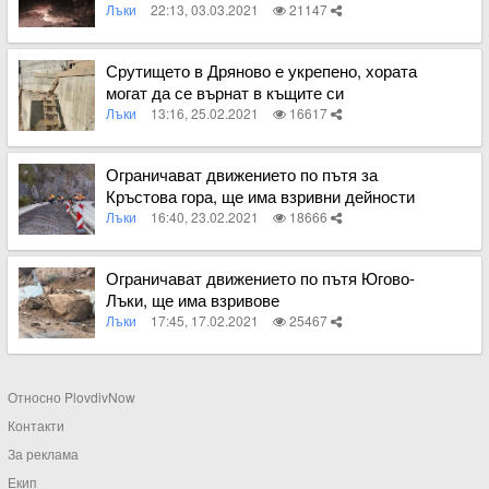
Лъки
22:13, 03.03.2021
21147
Вижте пълното съдържание
Срутището в Дряново е укрепено, хората
могат да се върнат в къщите си
Лъки
13:16, 25.02.2021
16617
Вижте пълното съдържание
Ограничават движението по пътя за
Кръстова гора, ще има взривни дейности
Лъки
16:40, 23.02.2021
18666
Вижте пълното съдържание
Ограничават движението по пътя Югово-
Лъки, ще има взривове
Лъки
17:45, 17.02.2021
25467
Вижте пълното съдържание
Относно PlovdivNow
Контакти
За реклама
Екип