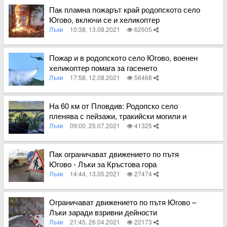
Пак пламна пожарът край родопското село
Югово, включи се и хеликоптер
Лъки
10:38, 13.08.2021
62605
Вижте пълното съдържание
Пожар и в родопското село Югово, военен
хеликоптер помага за гасенето
Лъки
17:58, 12.08.2021
56468
Вижте пълното съдържание
На 60 км от Пловдив: Родопско село
пленява с пейзажи, тракийски могили и
вкусни качамаци
Лъки
09:00, 25.07.2021
41325
Вижте пълното съдържание
Пак ограничават движението по пътя
Югово - Лъки за Кръстова гора
Лъки
14:44, 13.05.2021
27474
Вижте пълното съдържание
Ограничават движението по пътя Югово –
Лъки заради взривни дейности
Лъки
21:45, 26.04.2021
22173