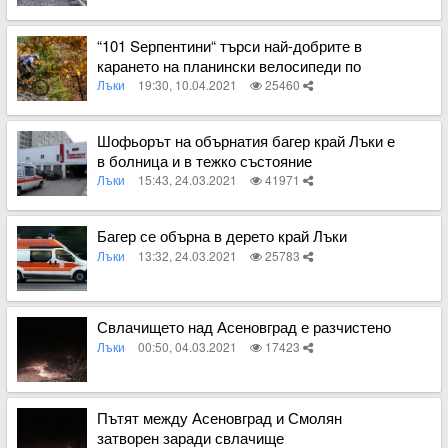
Вижте пълното съдържание
“101 Sерпентини“ търси най-добрите в
карането на планински велосипеди по
серпентините на Лъки
Лъки
19:30, 10.04.2021
25460
Вижте пълното съдържание
Шофьорът на обърнатия багер край Лъки е
в болница и в тежко състояние
Лъки
15:43, 24.03.2021
41971
Вижте пълното съдържание
Багер се обърна в дерето край Лъки
Лъки
13:32, 24.03.2021
25783
Вижте пълното съдържание
Свлачището над Асеновград е разчистено
Лъки
00:50, 04.03.2021
17423
Вижте пълното съдържание
Пътят между Асеновград и Смолян
затворен заради свлачище