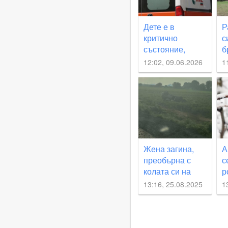
Дете е в
Р
критично
с
състояние,
б
удари се с
з
12:02, 09.06.2026
1
колелото си в
д
камион
л
с
Л
Жена загина,
А
преобърна с
с
колата си на
р
родопски път
13:16, 25.08.2025
1