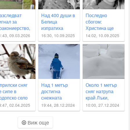
азследват
Над 400 души в
Последно
игнал за
Белица
сбогом:
ракониерство,
изпратиха
Христина ще
амесен е бивш
Христина,
бъде погребана
1:43, 09.03.2026
16:30, 10.09.2025
14:02, 10.09.2025
иректор на
прегазена от
в родното си
овно
АТВ
село край
топанство в
Пловдив
ъки
прилски сняг
Над 1 метър
Около 1 метър
е сипе в
достигна
сняг натрупа
одопско село
снежната
край Лъки,
покривка в
родопско село -
3:47, 02.04.2025
19:44, 28.12.2024
10:00, 27.12.2024
пловдивско
най-
село
заснеженото у
Виж още
нас