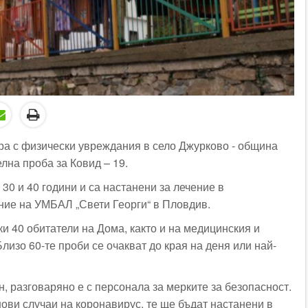
ора с физически увреждания в село Джурково - община
лна проба за Ковид – 19.
 30 и 40 години и са настанени за лечение в
ие на УМБАЛ „Свети Георги“ в Пловдив.
ки 40 обитатели на Дома, както и на медицинския и
изо 60-те проби се очакват до края на деня или най-
, разговаряно е с персонала за мерките за безопасност.
ови случаи на коронавирус, те ще бъдат настанени в