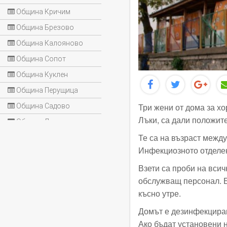
Община Кричим
Община Брезово
Община Калояново
Община Сопот
Община Куклен
Община Перущица
Три жени от дома за х
Община Садово
Лъки, са дали положите
Община Лъки
Те са на възраст между
Инфекциозното отделен
Взети са проби на всич
обслужващ персонал. Бл
късно утре.
Домът е дезинфекциран
Ако бъдат установени н