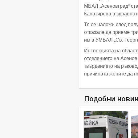
МБАЛ „Асеновград“ ста
Каназирева в здравнот
Тя се наложи след пол
отказала да приеме тр
им в УМБАЛ „Св. Георг
Инспекцията на област
отделението на Асенов
твърдението на ръковод
причината жените да не
Подобни нови