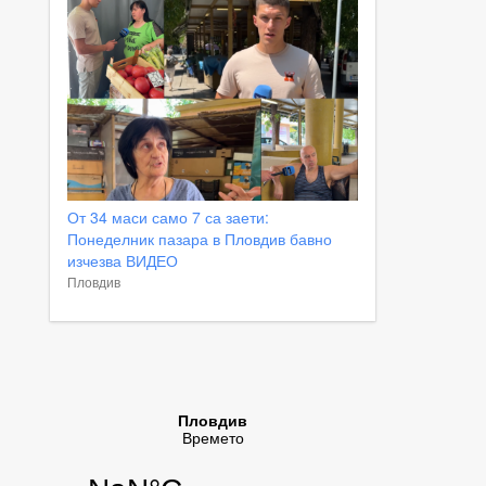
От 34 маси само 7 са заети:
Понеделник пазара в Пловдив бавно
изчезва ВИДЕО
Пловдив