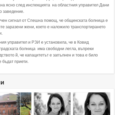
на ясно след инспекцията на областния управител Дани
о заведение.
учен сигнал от Спешна помощ, че общинската болница е
ите заразени жени, което е наложило транспортирането
и.
ния управител и РЗИ е установила, че в Ковид
градската болница има свободни легла, въпреки
ството й, че капацитетът е запълнен и това е било
 бъдат приети.
ни