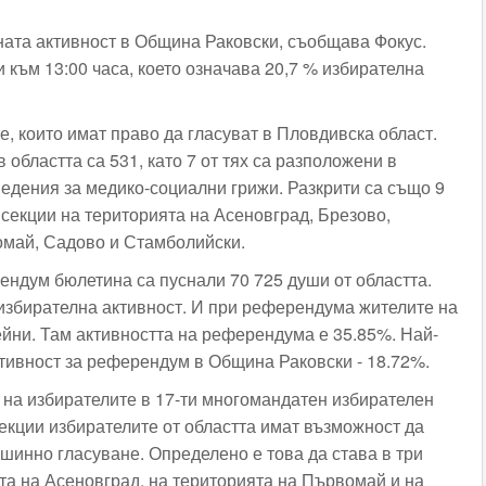
ната активност в Община Раковски, съобщава Фокус.
 към 13:00 часа, което означава 20,7 % избирателна
е, които имат право да гласуват в Пловдивска област.
 областта са 531, като 7 от тях са разположени в
ведения за медико-социални грижи. Разкрити са също 9
секции на територията на Асеновград, Брезово,
омай, Садово и Стамболийски.
ндум бюлетина са пуснали 70 725 души от областта.
избирателна активност. И при референдума жителите на
йни. Там активността на референдума е 35.85%. Най-
ктивност за референдум в Община Раковски - 18.72%.
на избирателите в 17-ти многомандатен избирателен
секции избирателите от областта имат възможност да
ашинно гласуване. Определено е това да става в три
та на Асеновград, на територията на Първомай и на