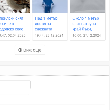
прилски сняг
Над 1 метър
Около 1 метър
е сипе в
достигна
сняг натрупа
одопско село
снежната
край Лъки,
покривка в
родопско село -
3:47, 02.04.2025
19:44, 28.12.2024
10:00, 27.12.2024
пловдивско
най-
село
заснеженото у
Виж още
нас