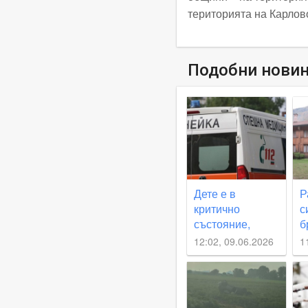
територията на Карлов
Подобни нови
Дете е в
Р
критично
с
състояние,
б
удари се с
з
12:02, 09.06.2026
1
колелото си в
д
камион
л
с
Л