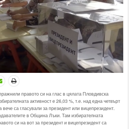
упражнили правото си на глас в цялата Пловдивска
збирателната активност е 26,03 %, т.е. над една четвърт
а вече са гласували за президент или вицепрезидент.
одавателите в Община Лъки. Там избирателната
равото си на вот за президент и вицепрезидент са