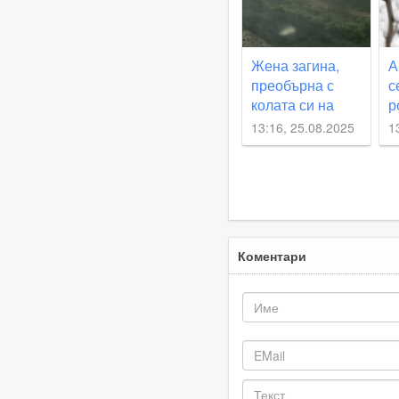
Жена загина,
А
преобърна с
с
колата си на
р
родопски път
13:16, 25.08.2025
1
Коментари