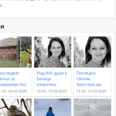
о.
ни
азследват
Над 400 души в
Последно
игнал за
Белица
сбогом:
ракониерство,
изпратиха
Христина ще
амесен е бивш
Христина,
бъде погребана
1:43, 09.03.2026
16:30, 10.09.2025
14:02, 10.09.2025
иректор на
прегазена от
в родното си
овно
АТВ
село край
топанство в
Пловдив
ъки