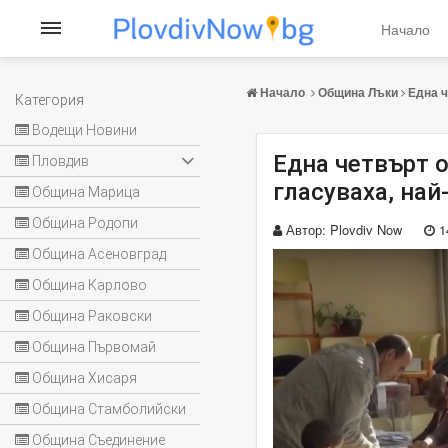
Начало
Начало
Община Лъки
Една ч
Категория
Водещи Новини
Една четвърт 
Пловдив
гласуваха, най
Община Марица
Община Родопи
Автор:
Plovdiv Now
1
Община Асеновград
Община Карлово
Община Раковски
Община Първомай
Община Хисаря
Община Стамболийски
Община Съединение