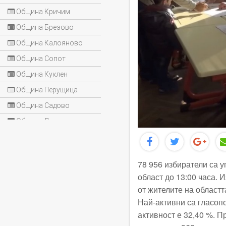
Община Кричим
Община Брезово
Община Калояново
Община Сопот
Община Куклен
Община Перущица
Община Садово
Община Лъки
78 956 избиратели са 
област до 13:00 часа. И
от жителите на областт
Най-активни са гласоп
активност е 32,40 %. П