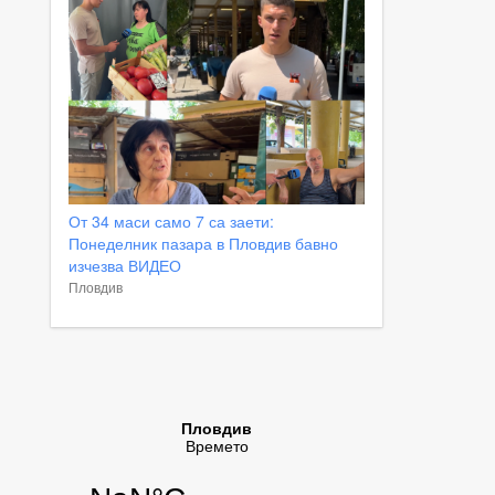
От 34 маси само 7 са заети:
Понеделник пазара в Пловдив бавно
изчезва ВИДЕО
Пловдив