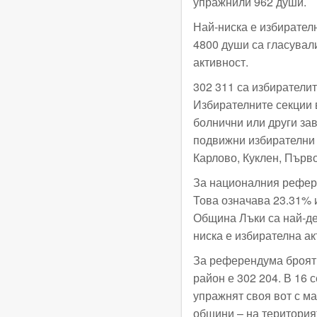
упражнили 962 души.
Най-ниска е избирател
4800 души са гласували
активност.
302 311 са избирателит
Избирателните секции в
болнични или други за
подвижни избирателни 
Карлово, Куклен, Първ
За националния рефере
Това означава 23.31% 
Община Лъки са най-де
ниска е избирателна а
За референдума броят 
район е 302 204. В 16 
упражнят своя вот с м
общини – на територия