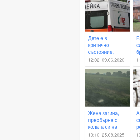
Дете е в
Р
критично
с
състояние,
б
удари се с
з
12:02, 09.06.2026
1
колелото си в
д
камион
л
с
Л
Жена загина,
А
преобърна с
с
колата си на
р
родопски път
13:16, 25.08.2025
1