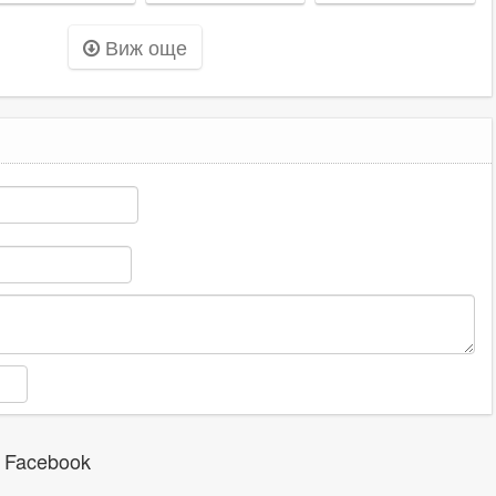
пловдивско
най-
село
заснеженото у
Виж още
нас
 Facebook