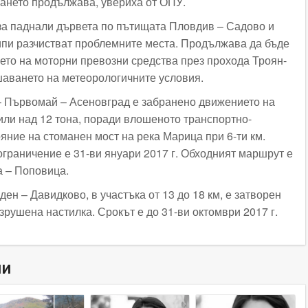
ването продължава, увериха от ОПУ.
за паднали дървета по пътищата Пловдив – Садово и
пи разчистват проблемните места. Продължава да бъде
то на моторни превозни средства през прохода Троян-
аването на метеорологичните условия.
 Първомай – Асеновград е забранено движението на
ли над 12 тона, поради влошеното транспортно-
яние на стоманен мост на река Марица при 6-ти км.
ограничение е 31-ви януари 2017 г. Обходният маршрут е
а – Поповица.
ен – Давидково, в участъка от 13 до 18 км, е затворен
рушена настилка. Срокът е до 31-ви октомври 2017 г.
ни