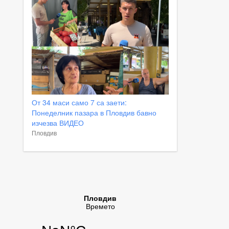
От 34 маси само 7 са заети:
Понеделник пазара в Пловдив бавно
изчезва ВИДЕО
Пловдив