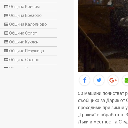
Община Кричим
Община Брезово
Община Калояново
Община Сопот
Община Куклен
Община Перущица
Община Садово
Община Лъки
50 машини почистват р
съобщиха за Дарик от 
проходими при зимни у
„Тракия“ е обработен.
Лъки и местността Сту