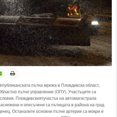
епубликанската пътна мрежа в Пловдивска област,
Областно пътно управление (ОПУ). Участъците са
словия. Пловдивскиятучастък на автомагистрала
 Заснежени и опесъчени са пътищата в района на град
денец. Останалите основни пътни артерии са мокри и