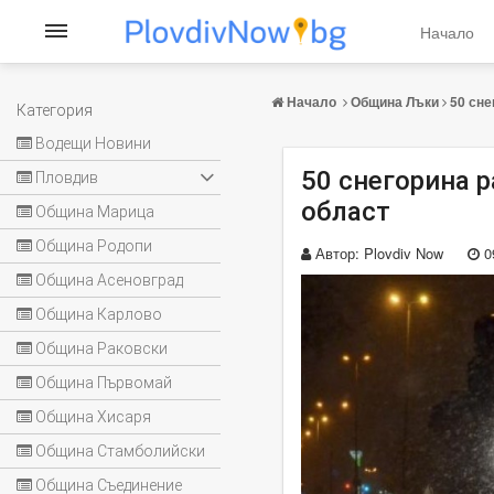
Начало
Начало
Община Лъки
50 сне
Категория
Водещи Новини
50 снегорина 
Пловдив
област
Община Марица
Община Родопи
Автор:
Plovdiv Now
0
Община Асеновград
Община Карлово
Община Раковски
Община Първомай
Община Хисаря
Община Стамболийски
Община Съединение