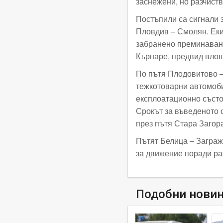
заснежени, но разчист
Постъпили са сигнали 
Пловдив – Смолян. Еки
забранено преминаване
Кърнаре, предвид влош
По пътя Плодовитово –
тежкотоварни автомоби
експлоатационно състо
Срокът за въведеното 
през пътя Стара Загор
Пътят Белица – Загражд
за движение поради раз
Подобни нови