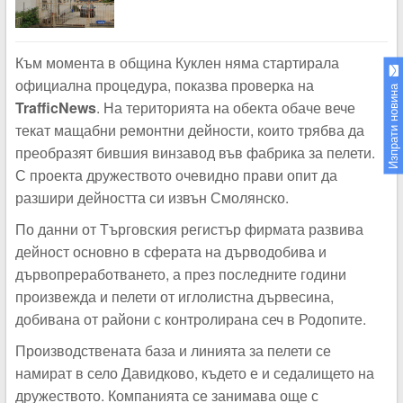
Към момента в община Куклен няма стартирала
официална процедура, показва проверка на
Изпрати новина
TrafficNews
. На територията на обекта обаче вече
текат мащабни ремонтни дейности, които трябва да
преобразят бившия винзавод във фабрика за пелети.
С проекта дружеството очевидно прави опит да
разшири дейността си извън Смолянско.
По данни от Търговския регистър фирмата развива
дейност основно в сферата на дърводобива и
дървопреработването, а през последните години
произвежда и пелети от иглолистна дървесина,
добивана от райони с контролирана сеч в Родопите.
Производствената база и линията за пелети се
намират в село Давидково, където е и седалището на
дружеството. Компанията се занимава още с