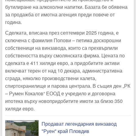
бутилиране на алкохолни напитки. Базата бе обявена
за продажба от имотна агенция преди повече от
година.
Сделката, вписана през септември 2025 година, е
сключена с фамилия Попови – петима доскорошни
собственици на винзавода, които са прехвърлили
собствеността върху смолянската фирма. Цената по
сделката е 411 хиляди евро, а придобитите активи
включват терен от над 10 декара, административна
сграда, няколко производствени халета,
спиртохранилище и парова централа. В същия ден „РК
– Румен Кокалов“ ЕООД е учредило и договорна
ипотека върху новопридобитите имоти за близо 350
хиляди евро.
Продават легендарния винзавод
"Руен" край Пловдив