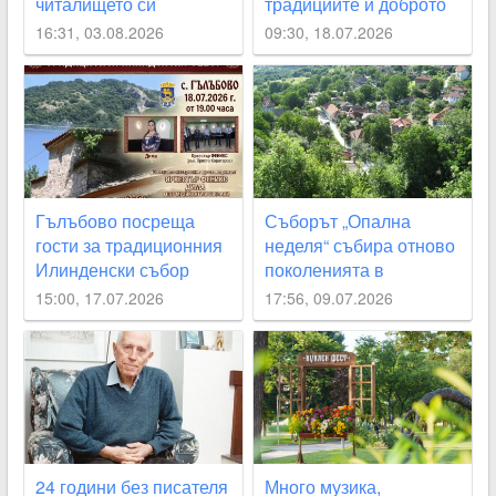
читалището си
традициите и доброто
настроението
16:31, 03.08.2026
09:30, 18.07.2026
Гълъбово посреща
Съборът „Опална
гости за традиционния
неделя“ събира отново
Илинденски събор
поколенията в
кукленското село Цар
15:00, 17.07.2026
17:56, 09.07.2026
Калоян
24 години без писателя
Много музика,