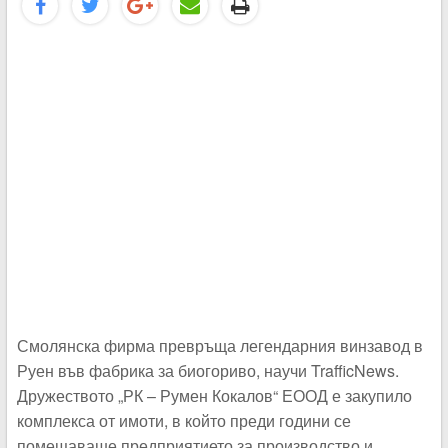
Смолянска фирма превръща легендарния винзавод в
Руен във фабрика за биогориво, научи TrafficNews.
Дружеството „РК – Румен Кокалов“ ЕООД е закупило
комплекса от имоти, в който преди години се
помещаваше предприятието за производство и