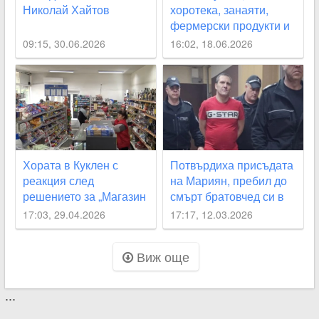
Николай Хайтов
хоротека, занаяти,
фермерски продукти и
забавления на Куклен
09:15, 30.06.2026
16:02, 18.06.2026
Фест 2026
Хората в Куклен с
Потвърдиха присъдата
реакция след
на Мариян, пребил до
решението за „Магазин
смърт братовчед си в
на хората“ ВИДЕО
Куклен
17:03, 29.04.2026
17:17, 12.03.2026
Виж още
...