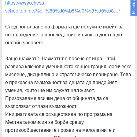
https://www.chess-
school.online/%d1%80%d0%b5%d0%b3%d0%b8…/
След попълване на формата ще получите имейл за
потвърждение, а впоследствие и линк за достъп до
онлайн часовете.
Защо шахмат? Шахматът е повече от игра – той
развива ключови умения като концентрация, логическо
мислене, дисциплина и стратегическо планиране. Това
е прекрасна възможност за децата да придобият
умения, които ще им служат цял живот.
Призоваваме всички деца от общината да се
възползват от тази възможност!
Инициативата се осъществява по програма на
Местната комисия за борба срещу
противообществените прояви на малолетните и