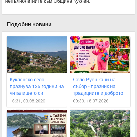
непълнолетните към Община Куклен.
Подобни новини
Кукленско село
Село Руен кани на
празнува 125 години на
събор - празник на
читалището си
традициите и доброто
настроението
16:31, 03.08.2026
09:30, 18.07.2026