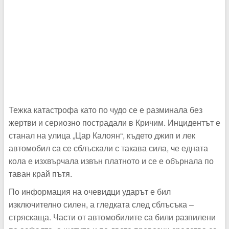
Тежка катастрофа като по чудо се е разминала без
жертви и сериозно пострадали в Кричим. Инцидентът е
станал на улица „Цар Калоян“, където джип и лек
автомобил са се сблъскали с такава сила, че едната
кола е изхвърчала извън платното и се е обърнала по
таван край пътя.
По информация на очевидци ударът е бил
изключително силен, а гледката след сблъсъка –
стряскаща. Части от автомобилите са били разпилени