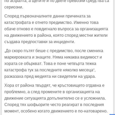
по асфалта, а щетите и по двете превозни средства са
сериозни.
Според първоначалните данни причината за
катастрофата е отнето предимство. Именно това
обаче отново е повдигнало въпроса за организацията
на движението в района, която според местни жители
създава предпоставки за инциденти.
„До скоро пътят беше с предимство, после смениха
маркировката и знаците. Няма никаква видимост и
хората се объркват. Това е поне четвърта тежка
катастрофа тук за последните няколко месеца“,
разказаха пред медията ни свидетели на удара.
Хора от района твърдят, че кръстовището отдавна е
проблемно, а след промените в организацията на
движение ситуацията допълнително се е усложнила.
Според тях шофьорите често реагират в последния
момент, особено когато движението е по-натоварено.