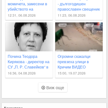
момичета, замесени в
- дългогодишен
убийството на
православен свещеник
Младежки хълм
в Кричим
12:31, 06.08.2026
11:23, 06.08.2026
Почина Теодора
Огромни скакалци
Кирякова - директор на
превзеха улици в
СУ „П. Р. Славейков“ в
Кричим ВИДЕО
Кричим
16:36, 04.08.2026
15:00, 19.07.2026
Виж още
Коментари