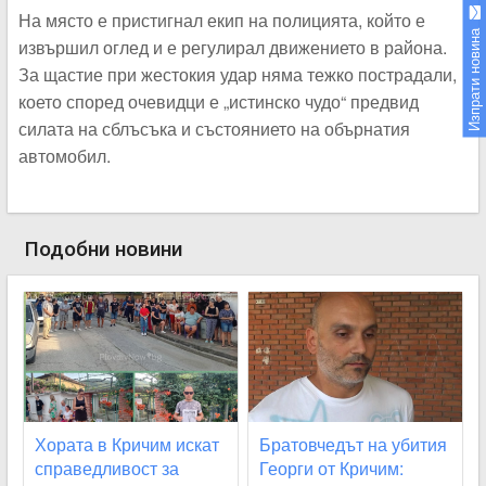
На място е пристигнал екип на полицията, който е
Изпрати новина
извършил оглед и е регулирал движението в района.
За щастие при жестокия удар няма тежко пострадали,
което според очевидци е „истинско чудо“ предвид
силата на сблъсъка и състоянието на обърнатия
автомобил.
Подобни новини
Хората в Кричим искат
Братовчедът на убития
справедливост за
Георги от Кричим: