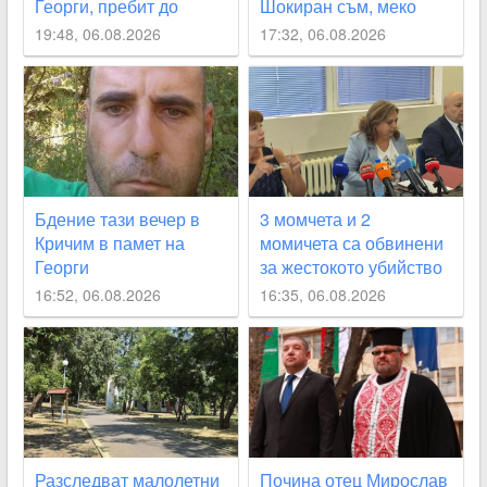
Георги, пребит до
Шокиран съм, меко
смърт
казано
19:48, 06.08.2026
17:32, 06.08.2026
Бдение тази вечер в
3 момчета и 2
Кричим в памет на
момичета са обвинени
Георги
за жестокото убийство
на Георги от Кричим
16:52, 06.08.2026
16:35, 06.08.2026
Разследват малолетни
Почина отец Мирослав