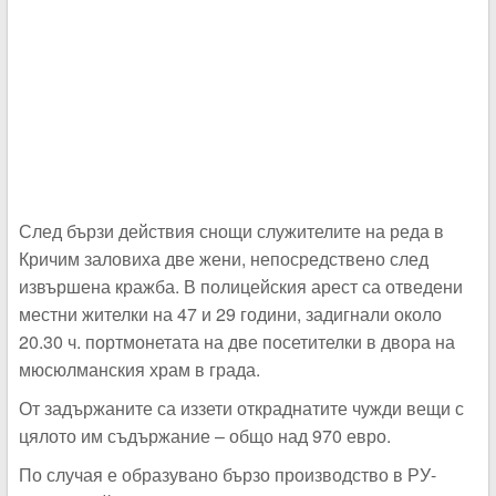
След бързи действия снощи служителите на реда в
Кричим заловиха две жени, непосредствено след
извършена кражба. В полицейския арест са отведени
местни жителки на 47 и 29 години, задигнали около
20.30 ч. портмонетата на две посетителки в двора на
мюсюлманския храм в града.
От задържаните са иззети откраднатите чужди вещи с
цялото им съдържание – общо над 970 евро.
По случая е образувано бързо производство в РУ-