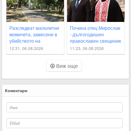
Разследват малолетни
Почина отец Мирослав
момичета, замесени в
- дългогодишен
убийството на
православен свещеник
Младежки хълм
в Кричим
12:31, 06.08.2026
11:23, 06.08.2026
Виж още
Коментари