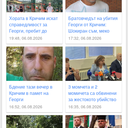
Хората в Кричим искат
Братовчедът на убития
справедливост за
Георги от Кричим:
Георги, пребит до
Шокиран съм, меко
смърт
казано
19:48, 06.08.2026
17:32, 06.08.2026
Бдение тази вечер в
3 момчета и 2
Кричим в памет на
момичета са обвинени
Георги
за жестокото убийство
на Георги от Кричим
16:52, 06.08.2026
16:35, 06.08.2026