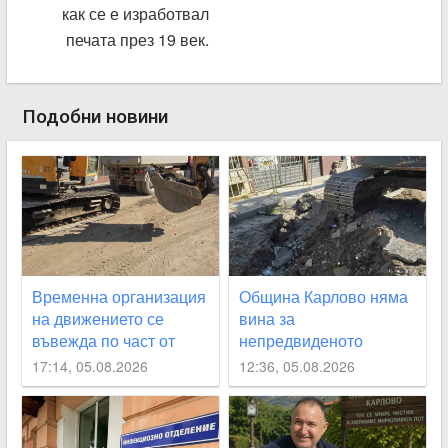
как се е изработвал
печата през 19 век.
Подобни новини
Временна организация
Община Карлово няма
на движението се
вина за
въвежда по част от
непредвиденото
улица „Юмрукчал“
спиране на водата, но
17:14, 05.08.2026
12:36, 05.08.2026
се извинява на
гражданите