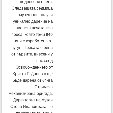
поднесени цветя.
Следващата седмица
музеят ще получи
уникално дарение на
виенска печатарска
преса, която тежи 940
кг и е изработена от
чугун. Пресата е една
от първите, внесени у
нас след
Освобождението от
Христо Г. Данов и ще
бъде дарена от 61-ва
Стрямска
механизирана бригада.
Директорът на музея
Стоян Иванов каза, че
до този момент тя е