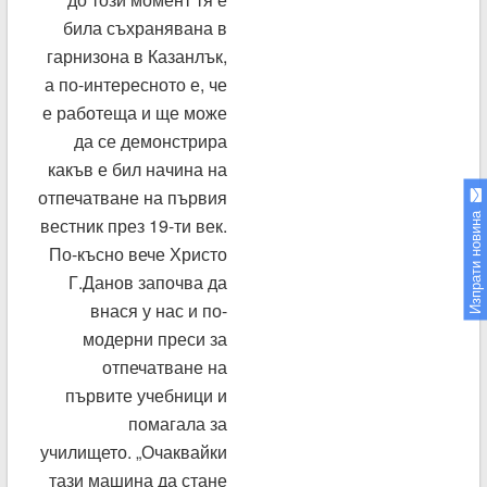
била съхранявана в
гарнизона в Казанлък,
а по-интересното е, че
е работеща и ще може
да се демонстрира
какъв е бил начина на
отпечатване на първия
Изпрати новина
вестник през 19-ти век.
По-късно вече Христо
Г.Данов започва да
внася у нас и по-
модерни преси за
отпечатване на
първите учебници и
помагала за
училището. „Очаквайки
тази машина да стане