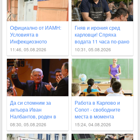
Официално от ИАМН:
Гняв и ирония сред
Условията в
карловци! Спряха
Инфекциозното
водата 11 часа по-рано
отделение в
от обявеното
11:46, 05.08.2026
10:31, 05.08.2026
карловската болница
са “изключително
лоши“
Да си спомним за
Работа в Карлово и
актьора Иван
Сопот - свободните
Налбантов, роден в
места в момента
Карловско на днешната
08:30, 05.08.2026
15:24, 04.08.2026
дата