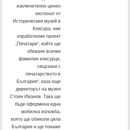
изключително ценен
експонат от
Историческия музей в
Клисура, ние
изработихме проект
„Печатари”, който ще
обхване всички
фамилии клисурци,
свързани с
печатарството в
България”, каза още
директорът на музея
Стоян Иванов. Така ще
бъде оформена една
мобилна изложба,
която ще обиколи цяла
България и ще покаже