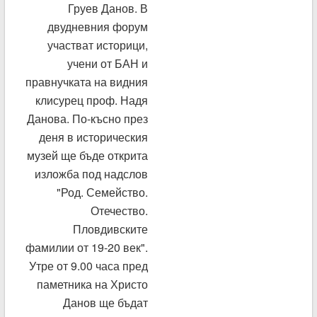
Груев Данов. В
двудневния форум
участват историци,
учени от БАН и
правнучката на видния
клисурец проф. Надя
Данова. По-късно през
деня в историческия
музей ще бъде открита
изложба под надслов
"Род. Семейство.
Отечество.
Пловдивските
фамилии от 19-20 век".
Утре от 9.00 часа пред
паметника на Христо
Данов ще бъдат