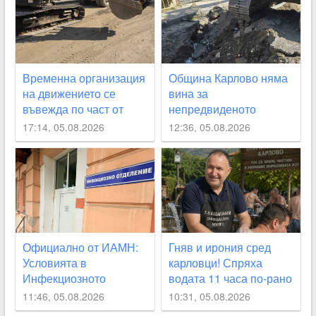
Временна организация
Община Карлово няма
на движението се
вина за
въвежда по част от
непредвиденото
улица „Юмрукчал“
спиране на водата, но
17:14, 05.08.2026
12:36, 05.08.2026
се извинява на
гражданите
Официално от ИАМН:
Гняв и ирония сред
Условията в
карловци! Спряха
Инфекциозното
водата 11 часа по-рано
отделение в
от обявеното
11:46, 05.08.2026
10:31, 05.08.2026
карловската болница