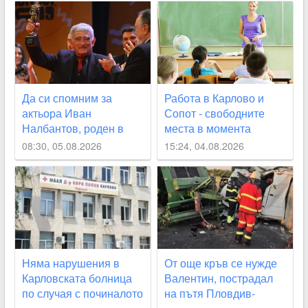
са “изключително
лоши“
Да си спомним за
Работа в Карлово и
актьора Иван
Сопот - свободните
Налбантов, роден в
места в момента
Карловско на днешната
08:30, 05.08.2026
15:24, 04.08.2026
дата
Няма нарушения в
От още кръв се нужде
Карловската болница
Валентин, пострадал
по случая с починалото
на пътя Пловдив-