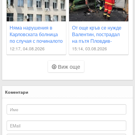
Няма нарушения в
От още кръв се нужде
Карловската болница
Валентин, пострадал
по случая с починалото
на пътя Пловдив-
бебе
Карлово
12:17, 04.08.2026
15:14, 03.08.2026
Виж още
Коментари