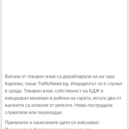
Вагони от товарен влак са дерайлирали на на гара
Карлово, пише TrafficNews.bg. Инцидентът се е случил
в сряда. Товарен влак, собственост на БДЖ е
извършвал маневри в района на гарата, когато два от
вагоните са излезли от релсите. Няма пострадали
служители или пешеходци.
Причините и нанесените щети се изясняват.