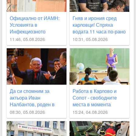
Официално от ИАМН:
Гняв и ирония сред
Условията в
карловци! Спряха
Инфекциозното
водата 11 часа по-рано
отделение в
от обявеното
11:46, 05.08.2026
10:31, 05.08.2026
карловската болница
са “изключително
лоши“
Да си спомним за
Работа в Карлово и
актьора Иван
Сопот - свободните
Налбантов, роден в
места в момента
Карловско на днешната
08:30, 05.08.2026
15:24, 04.08.2026
дата