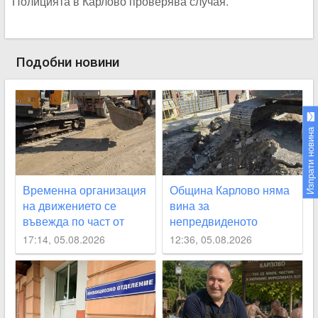
Полицията в Карлово проверява случая.
Подобни новини
Изпрати новина
Временна организация
Община Карлово няма
на движението се
вина за
въвежда по част от
непредвиденото
улица „Юмрукчал“
спиране на водата, но
17:14, 05.08.2026
12:36, 05.08.2026
се извинява на
гражданите