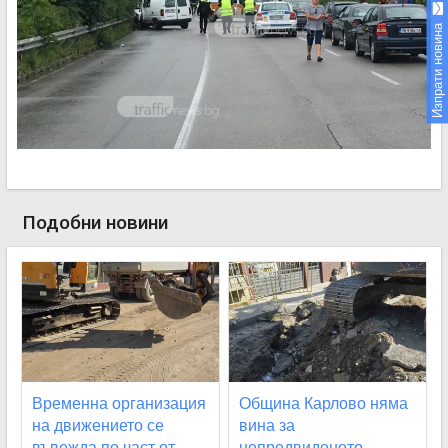
Изпрати новина
Подобни новини
Временна организация
Община Карлово няма
на движението се
вина за
въвежда по част от
непредвиденото