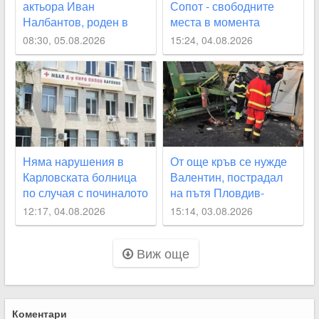
актьора Иван
Сопот - свободните
Налбантов, роден в
места в момента
Карловско на днешната
08:30, 05.08.2026
15:24, 04.08.2026
дата
Няма нарушения в
От още кръв се нужде
Карловската болница
Валентин, пострадал
по случая с починалото
на пътя Пловдив-
бебе
Карлово
12:17, 04.08.2026
15:14, 03.08.2026
Виж още
Коментари