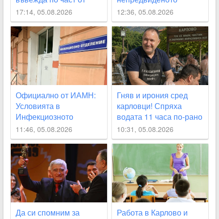
улица „Юмрукчал“
спиране на водата, но
17:14, 05.08.2026
12:36, 05.08.2026
се извинява на
гражданите
Официално от ИАМН:
Гняв и ирония сред
Условията в
карловци! Спряха
Инфекциозното
водата 11 часа по-рано
отделение в
от обявеното
11:46, 05.08.2026
10:31, 05.08.2026
карловската болница
са “изключително
лоши“
Да си спомним за
Работа в Карлово и