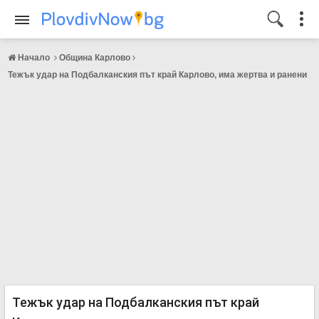
Начало
Община Карлово
Тежък удар на Подбалканския път край Карлово, има жертва и ранени
Тежък удар на Подбалканския път край