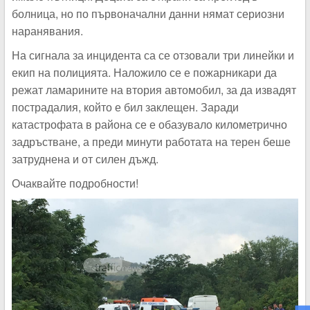
болница, но по първоначални данни нямат сериозни
наранявания.
На сигнала за инцидента са се отзовали три линейки и
екип на полицията. Наложило се е пожарникари да
режат ламарините на втория автомобил, за да извадят
пострадалия, който е бил заклещен. Заради
катастрофата в района се е обазувало километрично
задръстване, а преди минути работата на терен беше
затруднена и от силен дъжд.
Очаквайте подробности!