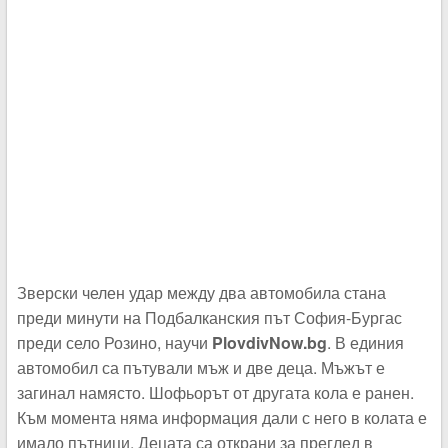
Зверски челен удар между два автомобила стана
преди минути на Подбалканския път София-Бургас
преди село Розино, научи
PlovdivNow.bg
. В единия
автомобил са пътували мъж и две деца. Мъжът е
загинал намясто. Шофьорът от другата кола е ранен.
Към момента няма информация дали с него в колата е
имало пътници. Децата са открани за преглед в