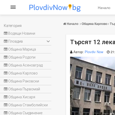
Начало
Начало
Община Карлово
Тър
Категория
Водещи Новини
Търсят 12 лека
Пловдив
Община Марица
Автор:
Plovdiv Now
21
Община Родопи
Община Асеновград
Община Карлово
Община Раковски
Община Първомай
Община Хисаря
Община Стамболийски
Община Съединение