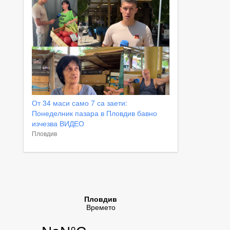
От 34 маси само 7 са заети:
Понеделник пазара в Пловдив бавно
изчезва ВИДЕО
Пловдив