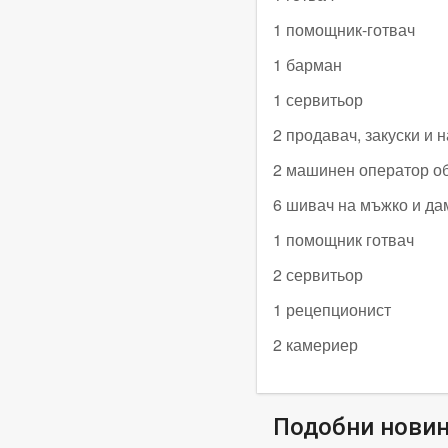
1 помощник-готвач
1 барман
1 сервитьор
2 продавач, закуски и 
2 машинен оператор об
6 шивач на мъжко и да
1 помощник готвач
2 сервитьор
1 рецепционист
2 камериер
Подобни нови