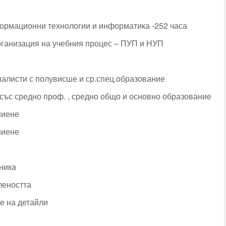
формационни технологии и информатика -252 часа
рганизация на учебния процес – ПУП и НУП
иалисти с полувисше и ср.спец.образование
 със средно проф. , средно общо и основно образование
шиене
шиене
ника
леността
е на детайли