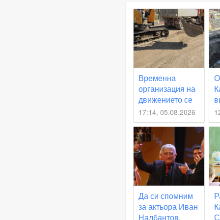
Временна
О
организация на
К
движението се
в
въвежда по част
н
17:14, 05.08.2026
1
от улица
с
„Юмрукчал“
в
и
г
Да си спомним
Р
за актьора Иван
К
Налбантов,
С