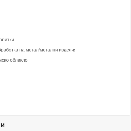
напитки
работка на метал/метални изделия
мско облекло
ни