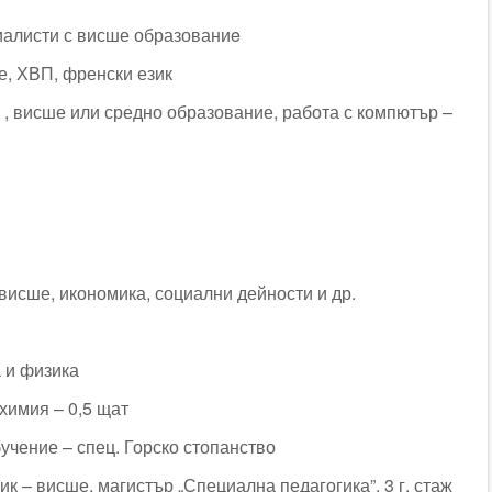
иалисти с висше образованиe
е, ХВП, френски език
 , висше или средно образование, работа с компютър –
висше, икономика, социални дейности и др.
а и физика
 химия – 0,5 щат
бучение – спец. Горско стопанство
ик – висше, магистър „Специална педагогика”, 3 г. стаж