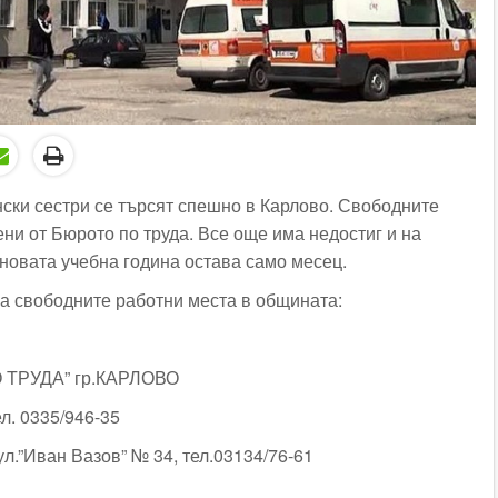
нски сестри се търсят спешно в Карлово. Свободните
ни от Бюрото по труда. Все още има недостиг и на
 новата учебна година остава само месец.
на свободните работни места в общината:
ТРУДА” гр.КАРЛОВО
ел. 0335/946-35
.”Иван Вазов” № 34, тел.03134/76-61