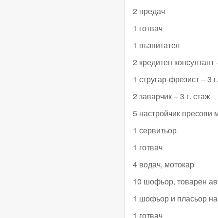
2 предач
1 готвач
1 възпитател
2 кредитен консултант 
1 стругар-фрезист – 3 г
2 заварчик – 3 г. стаж
5 настройчик пресови
1 сервитьор
1 готвач
4 водач, мотокар
10 шофьор, товарен ав
1 шофьор и пласьор на
1 готвач