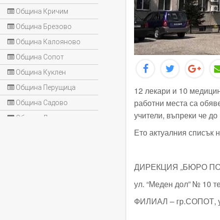
Община Кричим
Община Брезово
Община Калояново
Община Сопот
Община Куклен
Община Перущица
12 лекари и 10 медици
работни места са обяве
Община Садово
учители, въпреки че до
Община Лъки
Ето актуалния списък 
ДИРЕКЦИЯ „БЮРО ПО 
ул. “Меден дол” № 10 т
ФИЛИАЛ – гр.СОПОТ, ул