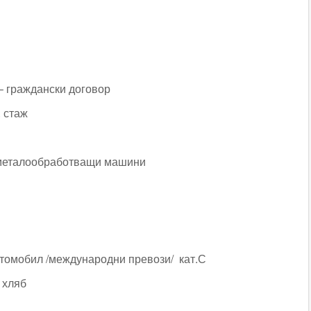
– граждански договор
. стаж
 металообработващи машини
томобил /международни превози/ кат.С
 хляб