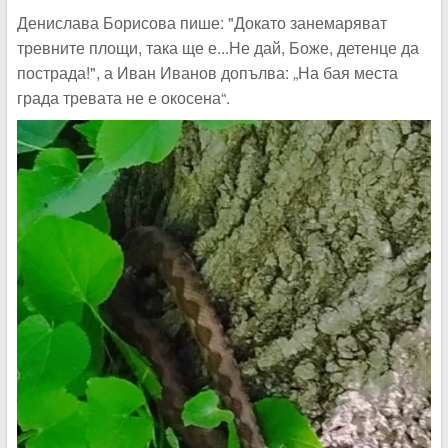
Денислава Борисова пише: "Докато занемаряват
тревните площи, така ще е...Не дай, Боже, детенце да
пострада!", а Иван Иванов допълва: „На бая места
града тревата не е окосена“.