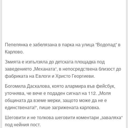
Пепелянка е забелязана в парка на улица ”Водопад” в
Карлово.
Змията е изпълзяла до детската площадка под
заведението „Механата“, в непосредствена близост до
фабриката на Евлоги и Христо Георгиеви.
Богомила Даскалова, която алармира във фейсбук,
уточнява, че вече е подаден сигнал на 112. „Моля
общината да вземе мерки, защото може да не е
единствената!“, пише загрижената карловка.
Шеговити и не толкова шеговити коментари „заваляха“
под нейния пост.