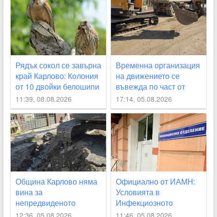
Рядък сокол се завърна
Временна организация
край Карлово: Колония
на движението се
от 10 двойки белошипи
въвежда по част от
ветрушки вече гнезди
улица „Юмрукчал“
11:39, 08.08.2026
17:14, 05.08.2026
край Климент
Община Карлово няма
Официално от ИАМН:
вина за
Условията в
непредвиденото
Инфекциозното
спиране на водата, но
отделение в
12:36, 05.08.2026
11:46, 05.08.2026