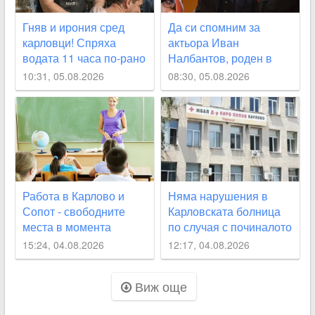
Гняв и ирония сред
Да си спомним за
карловци! Спряха
актьора Иван
водата 11 часа по-рано
Налбантов, роден в
от обявеното
Карловско на днешната
10:31, 05.08.2026
08:30, 05.08.2026
дата
Работа в Карлово и
Няма нарушения в
Сопот - свободните
Карловската болница
места в момента
по случая с починалото
бебе
15:24, 04.08.2026
12:17, 04.08.2026
Виж още