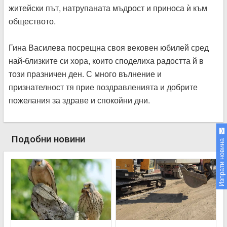
житейски път, натрупаната мъдрост и приноса ѝ към
обществото.
Гина Василева посрещна своя вековен юбилей сред
най-близките си хора, които споделиха радостта й в
този празничен ден. С много вълнение и
признателност тя прие поздравленията и добрите
пожелания за здраве и спокойни дни.
Подобни новини
Изпрати новина