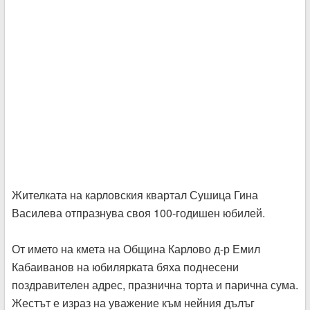
Жителката на карловския квартал Сушица Гина
Василева отпразнува своя 100-годишен юбилей.
От името на кмета на Община Карлово д-р Емил
Кабаиванов на юбилярката бяха поднесени
поздравителен адрес, празнична торта и парична сума.
Жестът е израз на уважение към нейния дълъг