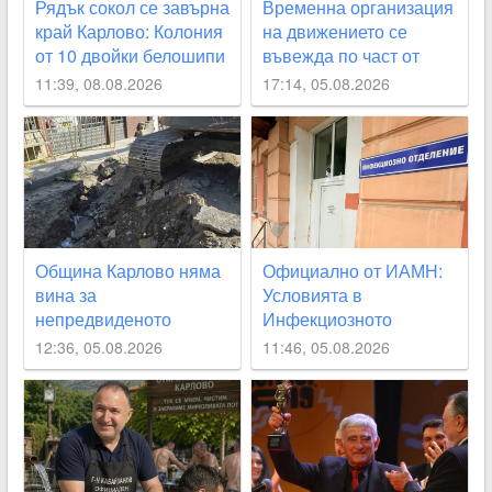
Рядък сокол се завърна
Временна организация
край Карлово: Колония
на движението се
от 10 двойки белошипи
въвежда по част от
ветрушки вече гнезди
улица „Юмрукчал“
11:39, 08.08.2026
17:14, 05.08.2026
край Климент
Община Карлово няма
Официално от ИАМН:
вина за
Условията в
непредвиденото
Инфекциозното
спиране на водата, но
отделение в
12:36, 05.08.2026
11:46, 05.08.2026
се извинява на
карловската болница
гражданите
са “изключително
лоши“