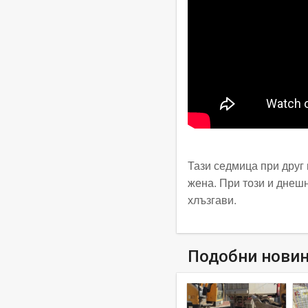
Тази седмица при друг
жена. При този и днеш
хлъзгави.
Подобни нови