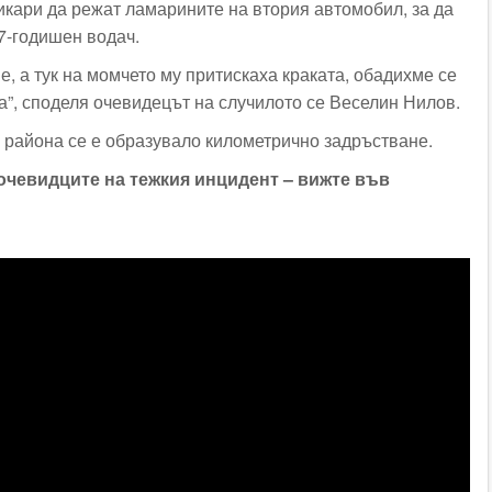
кари да режат ламарините на втория автомобил, за да
7-годишен водач.
, а тук на момчето му притискаха краката, обадихме се
а”, споделя очевидецът на случилото се Веселин Нилов.
 района се е образувало километрично задръстване.
очевидците на тежкия инцидент – вижте във