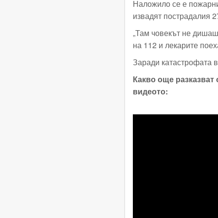
Наложило се е пожарни
извадят пострадалия 2
„Там човекът не дишаше
на 112 и лекарите поех
Заради катастрофата в
Какво още разказват 
видеото: