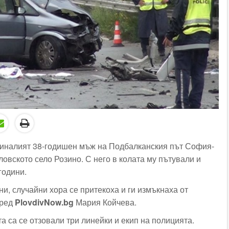
гиналият 38-годишен мъж на Подбалканския път София-
ловското село Розино. С него в колата му пътували и
години.
и, случайни хора се притекоха и ги измъкнаха от
пред
PlovdivNow.bg
Мария Койчева.
а са се отзовали три линейки и екип на полицията.