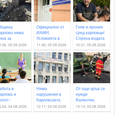
бщина
Официално от
Гняв и ирония
арлово няма
ИАМН:
сред карловци!
ина за
Условията в
Спряха водата
епредвиденото
Инфекциозното
11 часа по-рано
2:36, 05.08.2026
11:46, 05.08.2026
10:31, 05.08.2026
пиране на
отделение в
от обявеното
одата, но се
карловската
звинява на
болница са
ражданите
“изключително
лоши“
абота в
Няма
От още кръв се
арлово и
нарушения в
нужде
опот -
Карловската
Валентин,
вободните
болница по
пострадал на
5:24, 04.08.2026
12:17, 04.08.2026
15:14, 03.08.2026
еста в
случая с
пътя Пловдив-