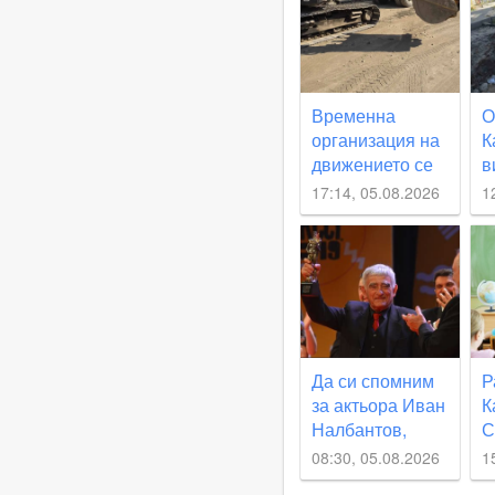
Временна
О
организация на
К
движението се
в
въвежда по част
н
17:14, 05.08.2026
1
от улица
с
„Юмрукчал“
в
и
г
Да си спомним
Р
за актьора Иван
К
Налбантов,
С
роден в
с
08:30, 05.08.2026
1
Карловско на
м