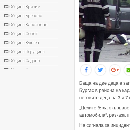
Община Кричим
Община Брезово
Община Калояново
Община Сопот
Община Куклен
Община Перущица
Община Садово
Община Лъки
Баща на две деца е за
Бургас в района на кар
неговите деца на 3 и 7 
„Целите бяха окървавен
автомобила”, разказа 
На сигнала за инцидент