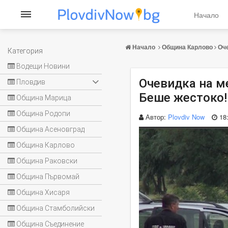
Начало
Начало
Община Карлово
Оче
Категория
Водещи Новини
Очевидка на м
Пловдив
Беше жестоко
Община Марица
Община Родопи
Автор:
Plovdiv Now
18
Община Асеновград
Община Карлово
Община Раковски
Община Първомай
Община Хисаря
Община Стамболийски
Община Съединение