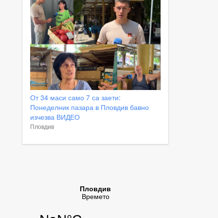
От 34 маси само 7 са заети:
Понеделник пазара в Пловдив бавно
изчезва ВИДЕО
Пловдив