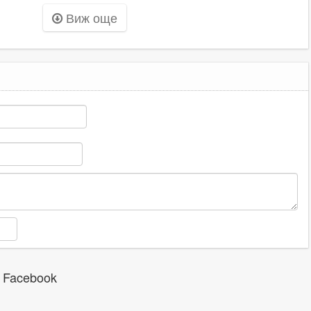
омента
починалото
Карлово
Виж още
бебе
 Facebook