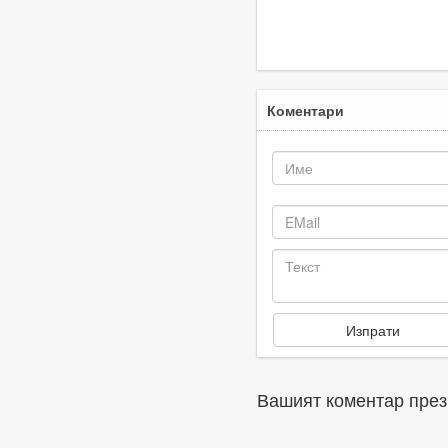
днешната дата
м
Коментари
Вашият коментар през