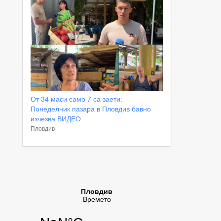
От 34 маси само 7 са заети:
Понеделник пазара в Пловдив бавно
изчезва ВИДЕО
Пловдив