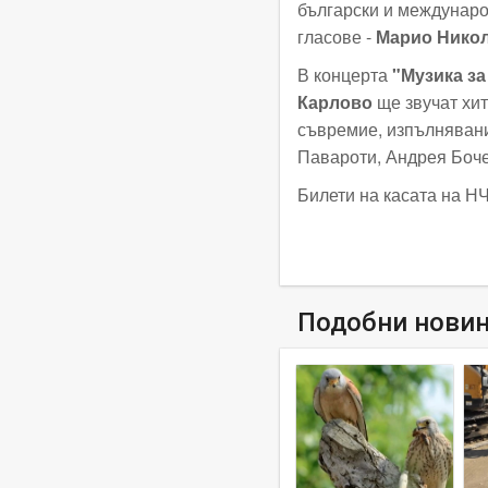
български и междунаро
гласове -
Марио Нико
В концерта
"Музика за 
Карлово
ще звучат хи
съвремие, изпълнявани
Павароти, Андрея Боче
Билети на касата на НЧ
Подобни нови