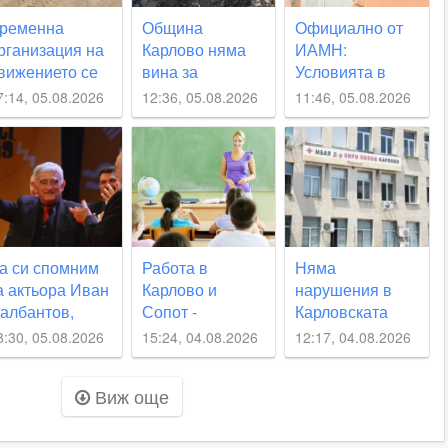
ременна
Община
Официално от
рганизация на
Карлово няма
ИАМН:
вижението се
вина за
Условията в
ъвежда по част
непредвиденото
Инфекциозното
7:14, 05.08.2026
12:36, 05.08.2026
11:46, 05.08.2026
т улица
спиране на
отделение в
Юмрукчал“
водата, но се
карловската
извинява на
болница са
гражданите
“изключително
лоши“
а си спомним
Работа в
Няма
а актьора Иван
Карлово и
нарушения в
албантов,
Сопот -
Карловската
оден в
свободните
болница по
8:30, 05.08.2026
15:24, 04.08.2026
12:17, 04.08.2026
арловско на
места в
случая с
нешната дата
момента
починалото
Виж още
бебе