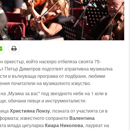
 оркестър, който наскоро отбеляза своята 75-
ът Петър Димитров подготвят атрактивна музикална
исти и вълнуваща програма от подбрани, любими
ения почитатели на музикалното изкуство.
на „Музика за вас" под звездното небе на 1 юли в
щи, обичани певци и инструменталисти:
вица
Християна Лоизу
, позната от участията си в
формата; известното сопраното
Валентина
ата млада цигуларка
Киара Николова
, лауреат на