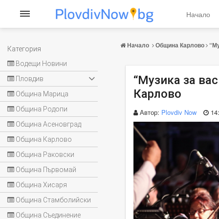
Начало
Начало
Община Карлово
“Му
Категория
Водещи Новини
“Музика за вас
Пловдив
Карлово
Община Марица
Община Родопи
Автор:
Plovdiv Now
14
Община Асеновград
Община Карлово
Община Раковски
Община Първомай
Община Хисаря
Община Стамболийски
Община Съединение