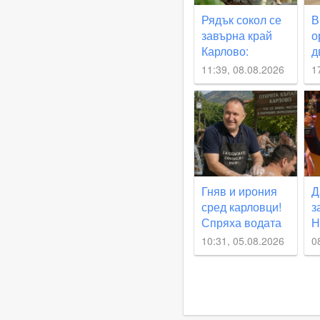
Рядък сокол се
В
завърна край
о
Карлово:
д
Колония от 10
в
11:39, 08.08.2026
1
двойки
о
белошипи
„
ветрушки вече
гнезди край
Климент
Гняв и ирония
Д
сред карловци!
з
Спряха водата
Н
11 часа по-рано
р
10:31, 05.08.2026
0
от обявеното
К
д