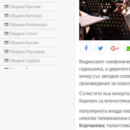
Община Кричим
Община Брезово
Община Калояново
Община Сопот
Община Куклен
Община Перущица
Видинският симфоничен
Община Садово
годишнина, и диригент
Община Лъки
вечер със звездни сол
произведения за покол
Солистите във вечерта 
Карлово са впечатлява
популярната млада пе
няколко телевизионни 
Корчакова
;
талантлив