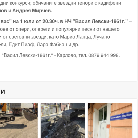
дни конкурси; обичаните звездни тенори с кадифени
лов
и
Андрея Мирчев.
вас" на 1 юли от 20.30ч. в
НЧ "Васил Левски-1861г." –
тове от опери, оперети и популярни песни от нашето
 от световни звезди, като Марио Ланца, Лучано
ли, Едит Пиаф, Лара Фабиан и др.
 "Васил Левски-1861г." - Карлово, тел. 0879 944 998.
ни