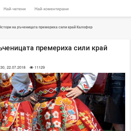
Най-четени
Най-коментирани
йстори на ръченицата премериха сили край Калофер
ъченицата премериха сили край
:30, 22.07.2018
11129