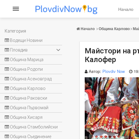
Начало
Начало
Община Карлово
Ма
Категория
Водещи Новини
Майстори на р
Пловдив
Калофер
Община Марица
Община Родопи
Автор:
Plovdiv Now
19
Община Асеновград
Община Карлово
Община Раковски
Община Първомай
Община Хисаря
Община Стамболийски
Община Съединение