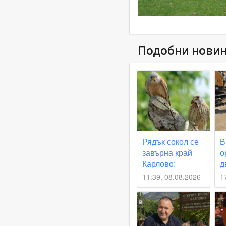
Подобни нови
Рядък сокол се
В
завърна край
о
Карлово:
д
Колония от 10
в
11:39, 08.08.2026
1
двойки
о
белошипи
„
ветрушки вече
гнезди край