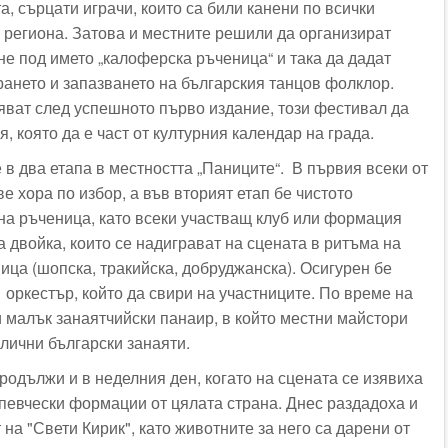
, сърцати играчи, които са били канени по всички
в региона. Затова и местните решили да организират
не под името „калоферска ръченица“ и така да дадат
рането и запазването на българския танцов фолклор.
яват след успешното първо издание, този фестивал да
, която да е част от културния календар на града.
в два етапа в местността „Паниците“. В първия всеки от
е хора по избор, а във вторият етап бе чистото
на ръченица, като всеки участващ клуб или формация
 двойка, които се надиграват на сцената в ритъма на
ица (шопска, тракийска, добруджанска). Осигурен бе
 оркестър, който да свири на участниците. По време на
и малък занаятчийски панаир, в който местни майстори
злични български занаяти.
родължи и в неделния ден, когато на сцената се изявиха
евчески формации от цялата страна. Днес раздадоха и
 на "Свети Кирик", като животните за него са дарени от