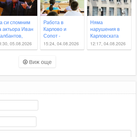
лоши“
а си спомним
Работа в
Няма
а актьора Иван
Карлово и
нарушения в
албантов,
Сопот -
Карловската
оден в
свободните
болница по
8:30, 05.08.2026
15:24, 04.08.2026
12:17, 04.08.2026
арловско на
места в
случая с
нешната дата
момента
починалото
Виж още
бебе