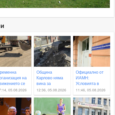
ни
ременна
Община
Официално от
рганизация на
Карлово няма
ИАМН:
вижението се
вина за
Условията в
ъвежда по част
непредвиденото
Инфекциозното
7:14, 05.08.2026
12:36, 05.08.2026
11:46, 05.08.2026
т улица
спиране на
отделение в
Юмрукчал“
водата, но се
карловската
извинява на
болница са
гражданите
“изключително