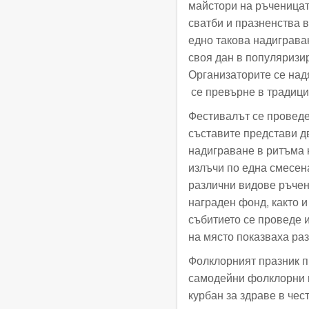
майстори на ръченицата
сватби и празненства 
едно такова надиграва
своя дан в популяризи
Организаторите се над
се превърне в традиция
Фестивалът се проведе 
съставите представи дв
надиграване в ритъма 
излъчи по една смесена
различни видове ръчен
награден фонд, както и
събитието се проведе 
на място показваха ра
Фолклорният празник п
самодейни фолклорни п
курбан за здраве в чест