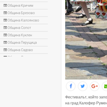
Община Кричим
Община Брезово
Община Калояново
Община Сопот
Община Куклен
Община Перущица
Община Садово
Община Лъки
Фестивалът, който запо
на град Калофер Румен