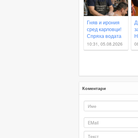
Климент
Гняв и ирония
Д
сред карловци!
з
Спряха водата
Н
11 часа по-рано
р
10:31, 05.08.2026
0
от обявеното
К
д
Коментари