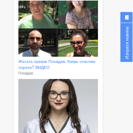
Изпрати новина
Жегата превзе Пловдив. Какво спасява
хората? ВИДЕО
Пловдив