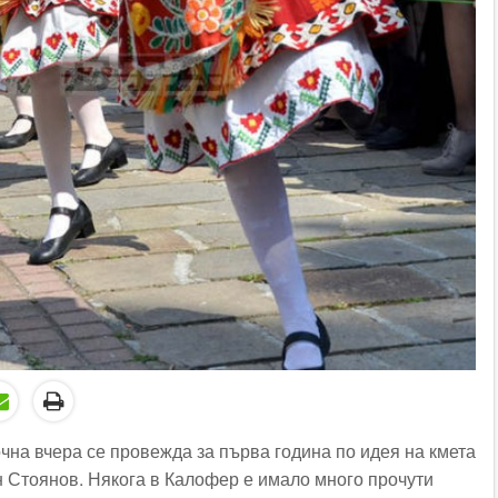
чна вчера се провежда за първа година по идея на кмета
 Стоянов. Някога в Калофер е имало много прочути