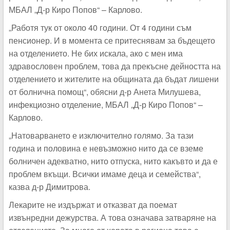
МБАЛ „Д-р Киро Попов“ – Карлово.
„Работя тук от около 40 години. От 4 години съм
пенсионер. И в момента се притеснявам за бъдещето
на отделението. Не бих искала, ако с мен има
здравословен проблем, това да прекъсне дейността на
отделението и жителите на общината да бъдат лишени
от болнична помощ“, обясни д-р Анета Милушева,
инфекциозно отделение, МБАЛ „Д-р Киро Попов“ –
Карлово.
„Натоварването е изключително голямо. За тази
година и половина е невъзможно нито да се вземе
болничен адекватно, нито отпуска, нито какъвто и да е
проблем вкъщи. Всички имаме деца и семейства“,
казва д-р Димитрова.
Лекарите не издържат и отказват да поемат
извънредни дежурства. А това означава затваряне на