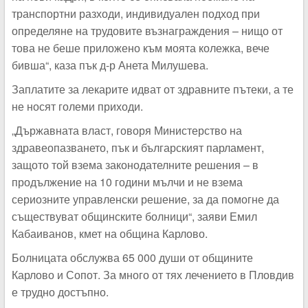
транспортни разходи, индивидуален подход при
определяне на трудовите възнаграждения – нищо от
това не беше приложено към моята колежка, вече
бивша“, каза пък д-р Анета Милушева.
Заплатите за лекарите идват от здравните пътеки, а те
не носят големи приходи.
„Държавната власт, говоря Министерство на
здравеопазването, пък и българският парламент,
защото той взема законодателните решения – в
продължение на 10 години мълчи и не взема
сериозните управленски решение, за да помогне да
съществуват общинските болници“, заяви Емил
Кабаиванов, кмет на община Карлово.
Болницата обслужва 65 000 души от общините
Карлово и Сопот. За много от тях лечението в Пловдив
е трудно достъпно.