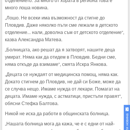
отделението. За много от хората в региона това е
много лоша новина.
„Лошо. Не всеки има възможност да стигне до
Пловдив. Даже няколко пъти сме лежали в детското
отделение... нали, доволна съм от детското отделение“,
казва Александра Матева.
„Болницата, ако решат да я затворят, нашите деца
умират. Няма как да отидем в Пловдив. Бедни сме,
няма откъде да взимаме“, смята Искра Янкова.
„Децата се нуждаят от медицинска помощ, няма как.
Докато стигнем до Пловдив, не дай си Боже, може да
се случва нещо. Имаме нужда от лекари. Помагат на
децата. Имаме нужда, с астматици, пристъпи правят“,
обясни Стефка Балтова.
Никой не иска да работи в общинската болница.
Изпрати новина
„Нашата болница мога да кажа, че е с едни от най-