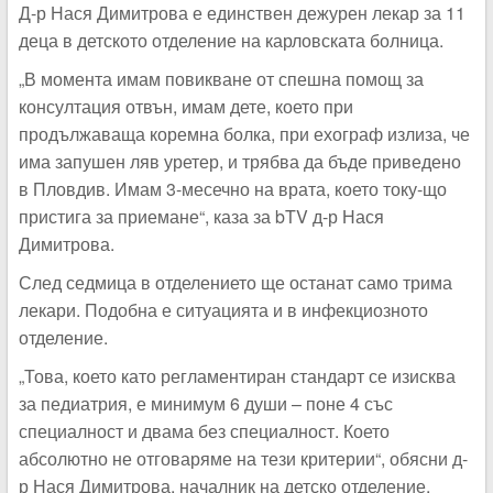
Д-р Нася Димитрова е единствен дежурен лекар за 11
деца в детското отделение на карловската болница.
„В момента имам повикване от спешна помощ за
консултация отвън, имам дете, което при
продължаваща коремна болка, при ехограф излиза, че
има запушен ляв уретер, и трябва да бъде приведено
в Пловдив. Имам 3-месечно на врата, което току-що
пристига за приемане“, каза за bTV д-р Нася
Димитрова.
След седмица в отделението ще останат само трима
лекари. Подобна е ситуацията и в инфекциозното
отделение.
„Това, което като регламентиран стандарт се изисква
за педиатрия, е минимум 6 души – поне 4 със
специалност и двама без специалност. Което
абсолютно не отговаряме на тези критерии“, обясни д-
р Нася Димитрова, началник на детско отделение,