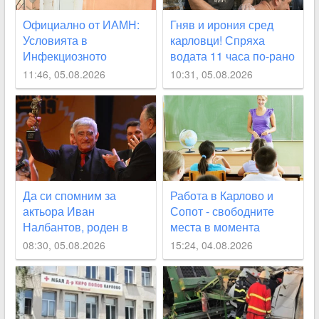
Официално от ИАМН:
Гняв и ирония сред
Условията в
карловци! Спряха
Инфекциозното
водата 11 часа по-рано
отделение в
от обявеното
11:46, 05.08.2026
10:31, 05.08.2026
карловската болница
са “изключително
лоши“
Да си спомним за
Работа в Карлово и
актьора Иван
Сопот - свободните
Налбантов, роден в
места в момента
Карловско на днешната
08:30, 05.08.2026
15:24, 04.08.2026
дата