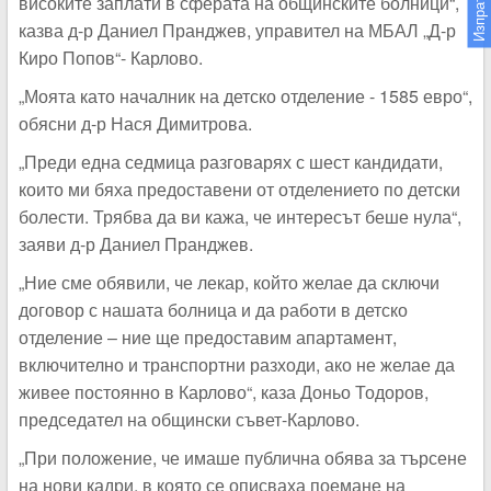
високите заплати в сферата на общинските болници“,
казва д-р Даниел Пранджев, управител на МБАЛ „Д-р
Киро Попов“- Карлово.
„Моята като началник на детско отделение - 1585 евро“,
обясни д-р Нася Димитрова.
„Преди една седмица разговарях с шест кандидати,
които ми бяха предоставени от отделението по детски
болести. Трябва да ви кажа, че интересът беше нула“,
заяви д-р Даниел Пранджев.
„Ние сме обявили, че лекар, който желае да сключи
договор с нашата болница и да работи в детско
отделение – ние ще предоставим апартамент,
включително и транспортни разходи, ако не желае да
живее постоянно в Карлово“, каза Доньо Тодоров,
председател на общински съвет-Карлово.
„При положение, че имаше публична обява за търсене
на нови кадри, в която се описваха поемане на