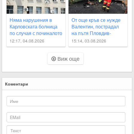
Няма нарушения в
От още кръв се нужде
Карловската болница
Валентин, пострадал
по случая с починалото
на пътя Пловдив-
бебе
Карлово
12:17, 04.08.2026
15:14, 03.08.2026
Виж още
Коментари