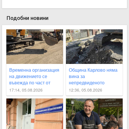
Подобни новини
Временна организация
Община Карлово няма
на движението се
вина за
въвежда по част от
непредвиденото
улица „Юмрукчал“
спиране на водата, но
17:14, 05.08.2026
12:36, 05.08.2026
се извинява на
гражданите