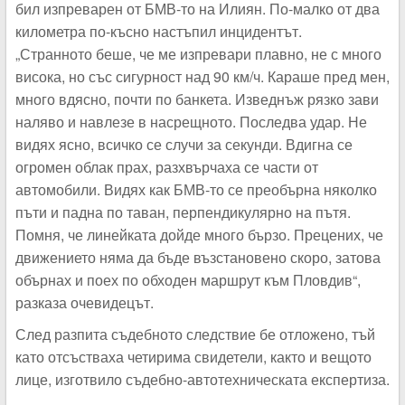
бил изпреварен от БМВ-то на Илиян. По-малко от два
километра по-късно настъпил инцидентът.
„Странното беше, че ме изпревари плавно, не с много
висока, но със сигурност над 90 км/ч. Караше пред мен,
много вдясно, почти по банкета. Изведнъж рязко зави
наляво и навлезе в насрещното. Последва удар. Не
видях ясно, всичко се случи за секунди. Вдигна се
огромен облак прах, разхвърчаха се части от
автомобили. Видях как БМВ-то се преобърна няколко
пъти и падна по таван, перпендикулярно на пътя.
Помня, че линейката дойде много бързо. Прецених, че
движението няма да бъде възстановено скоро, затова
обърнах и поех по обходен маршрут към Пловдив“,
разказа очевидецът.
След разпита съдебното следствие бе отложено, тъй
като отсъстваха четирима свидетели, както и вещото
лице, изготвило съдебно-автотехническата експертиза.