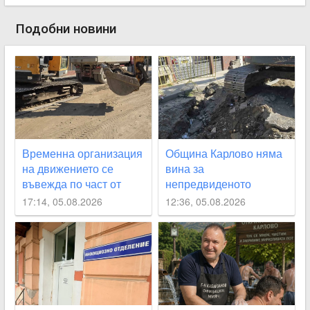
Подобни новини
Временна организация
Община Карлово няма
на движението се
вина за
въвежда по част от
непредвиденото
улица „Юмрукчал“
спиране на водата, но
17:14, 05.08.2026
12:36, 05.08.2026
се извинява на
гражданите