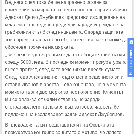
Веднага след това беше направено искане за
изменение на мярката за неотклонение спрямо Илиян.
Адвокат Делчо Джубелиев представи изследвания на
младежа, проведени преди дни заради увреждане на
гръбначния стълб след инцидента. Според защитата
това представлява ново обстоятелство, което може да
обоснове промяна на мярката.
Изпрати новина
„Вие вече веднъж решихте да освободите клиента ми
срещу 5000 лева. В последния момент прокуратурата
внесе протест, след като вече бяхме внесли сумата.
След това Апелативният съд отмени решението ви и
остави Иванов в ареста. Това означава, че в момента
момчето търпи две мерки за неотклонение. Клиентът
ми се оплаква от болки отдавна, но заради
отстраняването на лекаря към затвора, чак сега бе
подложен на изследване“, заяви адвокат Джубелиев.
В пледоарията си представителят на Окръжната
прокуратура контрира защитата с мотива, че делото