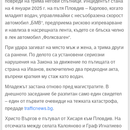
повреди на трима негови спътници. Инцидентът стана
на 4 януари 2025 г. на пътя Пловдив – Карлово, когато
младият водач, управлявайки с несъобразена скорост
автомобил „БМВ“, предприема рисково изпреварване
и навлиза в насрещната лента, където се блъска челно
в лек автомобил „Фолксваген“.
При удара загиват на място мъж и жена, а трима други
са ранени. По делото са установени сериозни
нарушения на Закона за движение по пътищата от
страна на Иванов, включително два предходни акта,
въпреки краткия му стаж като водач.
Младежът застана отново пред магистратите. В
днешното заседание бе разпитан само един свидетел
– един от първите очевидци на тежката катастрофа,
предаде
trafficnews.bg
.
Христо Въргов е пътувал от Хисаря към Пловдив. На
отсечката между селата Калояново и Граф Игнатиево