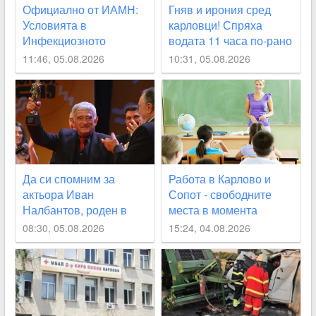
Официално от ИАМН:
Гняв и ирония сред
Условията в
карловци! Спряха
Инфекциозното
водата 11 часа по-рано
отделение в
от обявеното
11:46, 05.08.2026
10:31, 05.08.2026
карловската болница
са “изключително
лоши“
Да си спомним за
Работа в Карлово и
актьора Иван
Сопот - свободните
Налбантов, роден в
места в момента
Карловско на днешната
08:30, 05.08.2026
15:24, 04.08.2026
дата