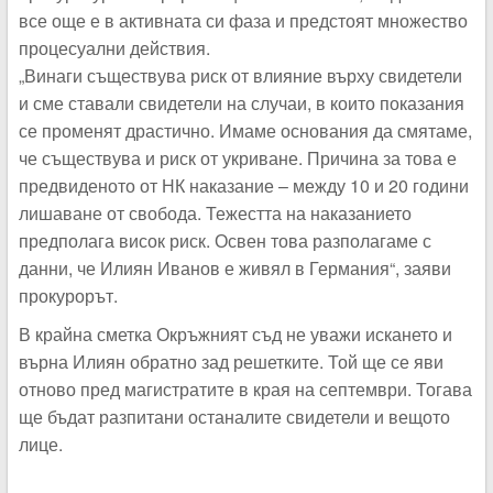
все още е в активната си фаза и предстоят множество
процесуални действия.
„Винаги съществува риск от влияние върху свидетели
и сме ставали свидетели на случаи, в които показания
се променят драстично. Имаме основания да смятаме,
че съществува и риск от укриване. Причина за това е
предвиденото от НК наказание – между 10 и 20 години
лишаване от свобода. Тежестта на наказанието
предполага висок риск. Освен това разполагаме с
данни, че Илиян Иванов е живял в Германия“, заяви
прокурорът.
В крайна сметка Окръжният съд не уважи искането и
върна Илиян обратно зад решетките. Той ще се яви
отново пред магистратите в края на септември. Тогава
ще бъдат разпитани останалите свидетели и вещото
лице.