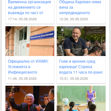
Временна организация
Община Карлово няма
на движението се
вина за
въвежда по част от
непредвиденото
улица „Юмрукчал“
спиране на водата, но
17:14, 05.08.2026
12:36, 05.08.2026
се извинява на
гражданите
Официално от ИАМН:
Гняв и ирония сред
Условията в
карловци! Спряха
Инфекциозното
водата 11 часа по-рано
отделение в
от обявеното
11:46, 05.08.2026
10:31, 05.08.2026
карловската болница
са “изключително
лоши“