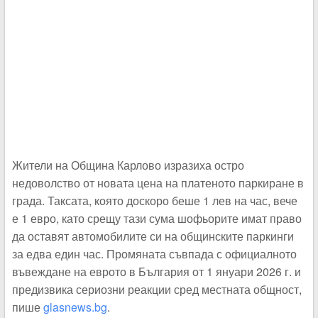
Жители на Община Карлово изразиха остро
недоволство от новата цена на платеното паркиране в
града. Таксата, която доскоро беше 1 лев на час, вече
е 1 евро, като срещу тази сума шофьорите имат право
да оставят автомобилите си на общинските паркинги
за едва един час. Промяната съвпада с официалното
въвеждане на еврото в България от 1 януари 2026 г. и
предизвика сериозни реакции сред местната общност,
пише
glasnews.bg
.