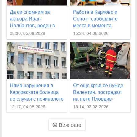
Да си спомним за
Работа в Карлово и
актьора Иван
Сопот - свободните
Налбантов, роден в
места в момента
Карловско на днешната
08:30, 05.08.2026
15:24, 04.08.2026
дата
Няма нарушения в
От още кръв се нужде
Карловската болница
Валентин, пострадал
по случая с починалото
на пътя Пловдив-
бебе
Карлово
12:17, 04.08.2026
15:14, 03.08.2026
Виж още