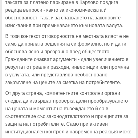
таксата за платено паркиране в Карлово повдига
редица въпроси - както за икономическата ѝ
обоснованост, така и за спазването на законовите
изисквания при преминаването към новата валута.
В този контекст отговорността на местната власт е не
само да прилага решенията си формално, но и да ги
обяснява ясно и прозрачно пред обществото.
Гражданите очакват аргументи - дали увеличението е
резултат от реални разходи, инвестиции или промяна
в услугата, или представлява необосновано
закръгляне на цените за сметка на потребителите.
От друга страна, компетентните контролни органи
следва да извършат проверка дали преобразуването
на цената и моментът на въвеждането ѝ са в
съответствие със законодателството и принципите за
защита на потребителите. Само при активен
институционален контрол и навременна реакция може