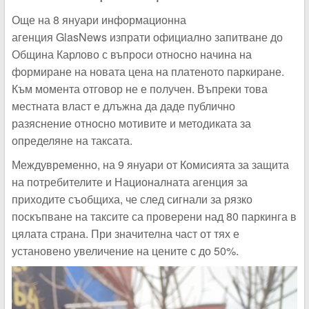
Още на 8 януари информационна
агенция GlasNews изпрати официално запитване до
Община Карлово с въпроси относно начина на
формиране на новата цена на платеното паркиране.
Към момента отговор не е получен. Въпреки това
местната власт е длъжна да даде публично
разяснение относно мотивите и методиката за
определяне на таксата.
Междувременно, на 9 януари от Комисията за защита
на потребителите и Националната агенция за
приходите съобщиха, че след сигнали за рязко
поскъпване на таксите са проверени над 80 паркинга в
цялата страна. При значителна част от тях е
установено увеличение на цените с до 50%.