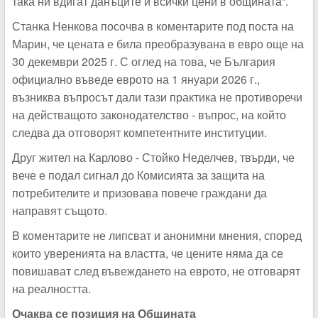
така ни вдигат данъците и всички цени в общината“.
Станка Ненкова посочва в коментарите под поста на
Марин, че цената е била преобразувана в евро още на
30 декември 2025 г. С оглед на това, че България
официално въведе еврото на 1 януари 2026 г.,
възниква въпросът дали тази практика не противоречи
на действащото законодателство - въпрос, на който
следва да отговорят компетентните институции.
Друг жител на Карлово - Стойко Неделчев, твърди, че
вече е подал сигнал до Комисията за защита на
потребителите и призовава повече граждани да
направят същото.
В коментарите не липсват и анонимни мнения, според
които уверенията на властта, че цените няма да се
повишават след въвеждането на еврото, не отговарят
на реалността.
Очаква се позиция на Общината