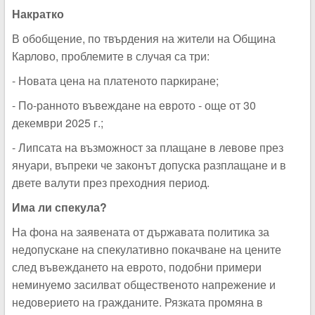
Накратко
В обобщение, по твърдения на жители на Община
Карлово, проблемите в случая са три:
- Новата цена на платеното паркиране;
- По-ранното въвеждане на еврото - още от 30
декември 2025 г.;
- Липсата на възможност за плащане в левове през
януари, въпреки че законът допуска разплащане и в
двете валути през преходния период.
Има ли спекула?
На фона на заявената от държавата политика за
недопускане на спекулативно покачване на цените
след въвеждането на еврото, подобни примери
неминуемо засилват общественото напрежение и
недоверието на гражданите. Рязката промяна в