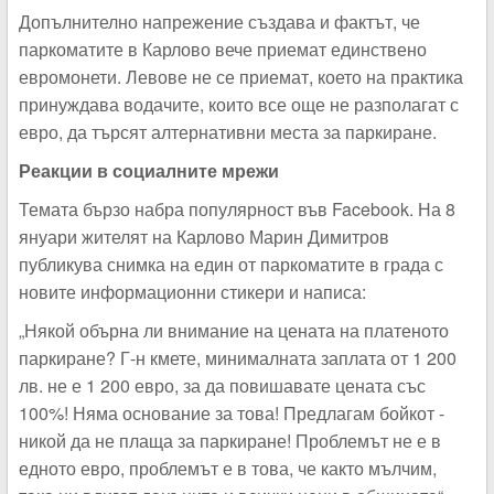
Допълнително напрежение създава и фактът, че
паркоматите в Карлово вече приемат единствено
евромонети. Левове не се приемат, което на практика
принуждава водачите, които все още не разполагат с
евро, да търсят алтернативни места за паркиране.
Реакции в социалните мрежи
Темата бързо набра популярност във Facebook. На 8
януари жителят на Карлово Марин Димитров
публикува снимка на един от паркоматите в града с
новите информационни стикери и написа:
„Някой обърна ли внимание на цената на платеното
паркиране? Г-н кмете, минималната заплата от 1 200
лв. не е 1 200 евро, за да повишавате цената със
100%! Няма основание за това! Предлагам бойкот -
никой да не плаща за паркиране! Проблемът не е в
едното евро, проблемът е в това, че както мълчим,