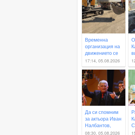
Временна
О
организация на
К
движението се
в
въвежда по част
н
17:14, 05.08.2026
1
от улица
с
„Юмрукчал“
в
и
г
Да си спомним
Р
за актьора Иван
К
Налбантов,
С
роден в
с
08:30, 05.08.2026
1