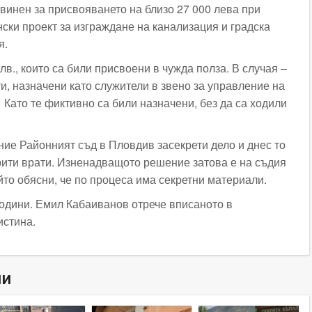
бвинен за присвояването на близо 27 000 лева при
ски проект за изграждане на канализация и градска
я.
 лв., които са били присвоени в чужда полза. В случая –
и, назначени като служители в звено за управление на
Като те фиктивно са били назначени, без да са ходили
ие Районният съд в Пловдив засекрети дело и днес то
рити врати. Изненадващото решение затова е на съдия
йто обясни, че по процеса има секретни материали.
одини. Емил Кабаиванов отрече вписаното в
истина.
ни