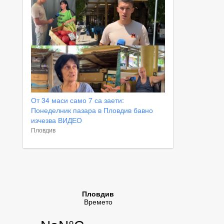
От 34 маси само 7 са заети:
Понеделник пазара в Пловдив бавно
изчезва ВИДЕО
Пловдив