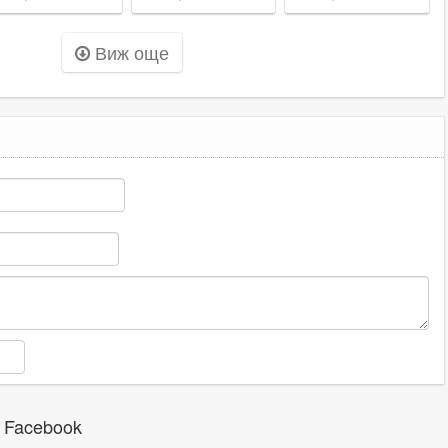
еста в
случая с
пътя Пловдив-
омента
починалото
Карлово
Виж още
бебе
 Facebook