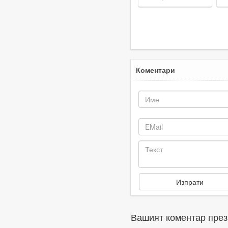
Карловско на
м
днешната дата
м
Коментари
Вашият коментар през