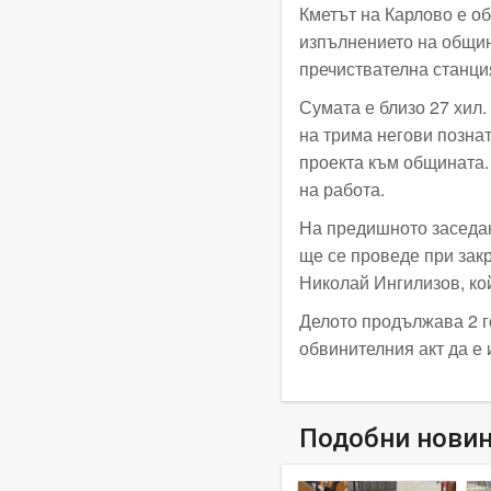
Кметът на Карлово е о
изпълнението на общин
пречиствателна станци
Сумата е близо 27 хил.
на трима негови познат
проекта към общината. 
на работа.
На предишното заседан
ще се проведе при зак
Николай Ингилизов, ко
Делото продължава 2 г
обвинителния акт да е 
Подобни нови