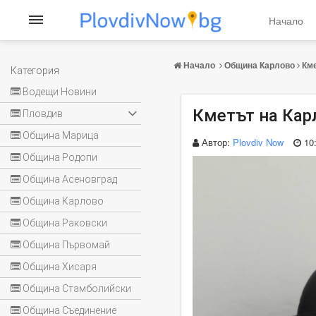
Начало
Начало
Община Карлово
Кме
Категория
Водещи Новини
Кметът на Кар
Пловдив
Община Марица
Автор:
Plovdiv Now
10
Община Родопи
Община Асеновград
Община Карлово
Община Раковски
Община Първомай
Община Хисаря
Община Стамболийски
Община Съединение