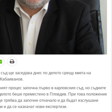
съд ще заседава днес по делото срещу кмета на
Кабаиванов.
ият процес започна първо в карловския съд, но съдиите
 делото беше преместено в Пловдив. При това положение
е трябва да започне отначало и да бъдат изслушани
и и да се назначат нови експертизи.