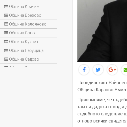
Община Кричим
Община Брезово
Община Калояново
Община Сопот
Община Куклен
Община Перущица
Община Садово
Община Лъки
Пловдивският Районен 
Община Карлово Емил 
Припомняме, че съдебн
там си дадоха отвод и
съдебното следствие щ
отново всички свидетел