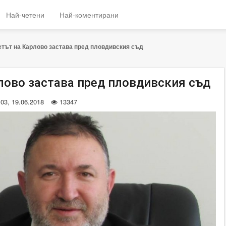
Най-четени
Най-коментирани
тът на Карлово застава пред пловдивския съд
лово застава пред пловдивския съд
:03, 19.06.2018
13347