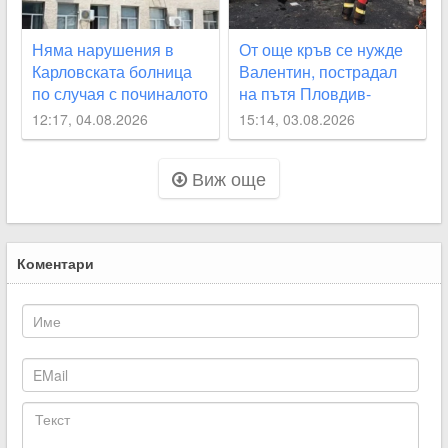
Няма нарушения в
От още кръв се нужде
Карловската болница
Валентин, пострадал
по случая с починалото
на пътя Пловдив-
бебе
Карлово
12:17, 04.08.2026
15:14, 03.08.2026
Виж още
Коментари