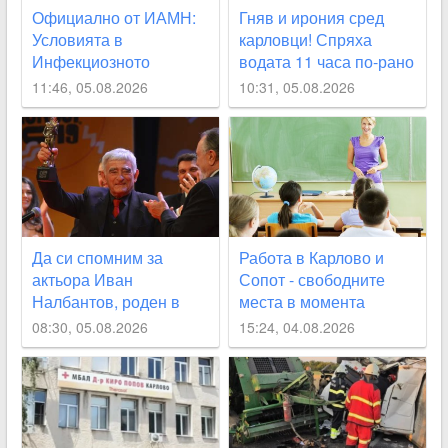
Официално от ИАМН:
Гняв и ирония сред
Условията в
карловци! Спряха
Инфекциозното
водата 11 часа по-рано
отделение в
от обявеното
11:46, 05.08.2026
10:31, 05.08.2026
карловската болница
са “изключително
лоши“
Да си спомним за
Работа в Карлово и
актьора Иван
Сопот - свободните
Налбантов, роден в
места в момента
Карловско на днешната
08:30, 05.08.2026
15:24, 04.08.2026
дата