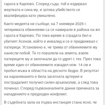
гарата в Карлово. Според съда, той е издирвал
жертвата и сина му, и затова убийството се
квалифицира като умишлено.
Както медията ни съобщи, на 7 ноември 2025 г.
четиримата обвиняеми са се намирали в района на жп
гарата в Карлово. По това време в сградата бил и
убитият Асенов, който е инвалид и се е придвижвал с
патерици. Установено е, че трима от обвиняемите му
нанесли побой. Те го повалили на земята, взели
патериците му и започнали да го удрят с тях. През това
време един от обвиняемите извадил нож- 14 см и
пробол мъжа в областта на дясното бедро. В резултат
на нараняването е била засегната артерия и
пострадалият получил силен кръвоизлив, а след това
починал. Според първоначалните данни причината за
нападението е предходен конфликт.
В съдебната зала на първа инстанция стана ясно, че