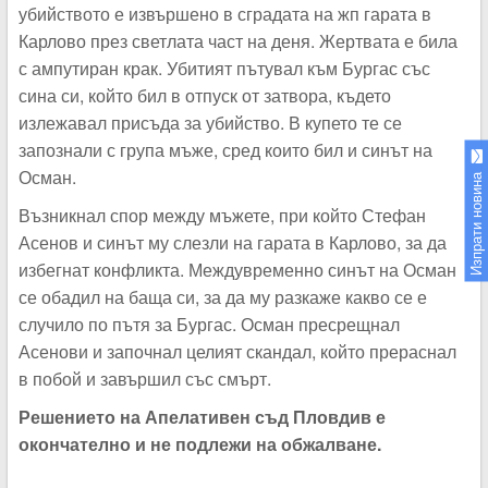
убийството е извършено в сградата на жп гарата в
Карлово през светлата част на деня. Жертвата е била
с ампутиран крак. Убитият пътувал към Бургас със
сина си, който бил в отпуск от затвора, където
излежавал присъда за убийство. В купето те се
запознали с група мъже, сред които бил и синът на
Осман.
Изпрати новина
Възникнал спор между мъжете, при който Стефан
Асенов и синът му слезли на гарата в Карлово, за да
избегнат конфликта. Междувременно синът на Осман
се обадил на баща си, за да му разкаже какво се е
случило по пътя за Бургас. Осман пресрещнал
Асенови и започнал целият скандал, който прераснал
в побой и завършил със смърт.
Решението на Апелативен съд Пловдив е
окончателно и не подлежи на обжалване.