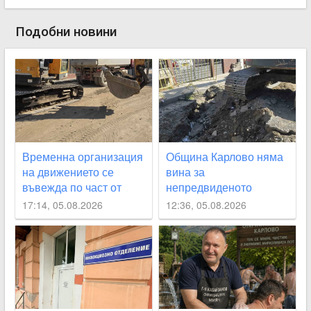
Подобни новини
Временна организация
Община Карлово няма
на движението се
вина за
въвежда по част от
непредвиденото
улица „Юмрукчал“
спиране на водата, но
17:14, 05.08.2026
12:36, 05.08.2026
се извинява на
гражданите