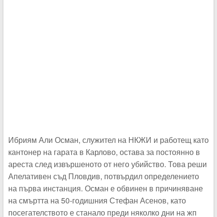
Ибриям Али Осман, служител на НКЖИ и работещ като
кантонер на гарата в Карлово, остава за постоянно в
ареста след извършеното от него убийство. Това реши
Апелативен съд Пловдив, потвърдил определението
на първа инстанция. Осман е обвинен в причиняване
на смъртта на 50-годишния Стефан Асенов, като
посегателството е станало преди няколко дни на жп