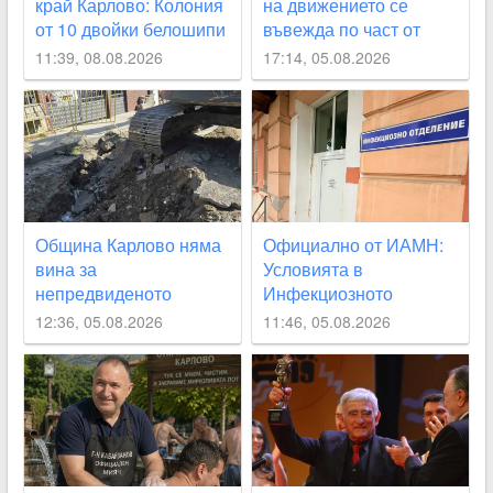
край Карлово: Колония
на движението се
от 10 двойки белошипи
въвежда по част от
ветрушки вече гнезди
улица „Юмрукчал“
11:39, 08.08.2026
17:14, 05.08.2026
край Климент
Община Карлово няма
Официално от ИАМН:
вина за
Условията в
непредвиденото
Инфекциозното
спиране на водата, но
отделение в
12:36, 05.08.2026
11:46, 05.08.2026
се извинява на
карловската болница
гражданите
са “изключително
лоши“