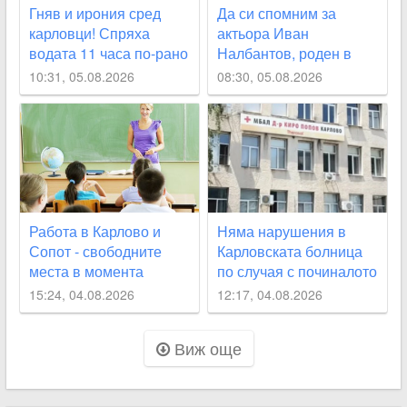
Гняв и ирония сред
Да си спомним за
карловци! Спряха
актьора Иван
водата 11 часа по-рано
Налбантов, роден в
от обявеното
Карловско на днешната
10:31, 05.08.2026
08:30, 05.08.2026
дата
Работа в Карлово и
Няма нарушения в
Сопот - свободните
Карловската болница
места в момента
по случая с починалото
бебе
15:24, 04.08.2026
12:17, 04.08.2026
Виж още