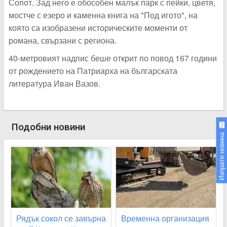
Сопот. Зад него е обособен малък парк с пейки, цветя,
мостче с езеро и каменна книга на "Под игото", на
която са изобразени историческите моменти от
романа, свързани с региона.
40-метровият надпис беше открит по повод 167 години
от рождението на Патриарха на българската
литература Иван Вазов.
Подобни новини
Изпрати новина
Рядък сокол се завърна
Временна организация