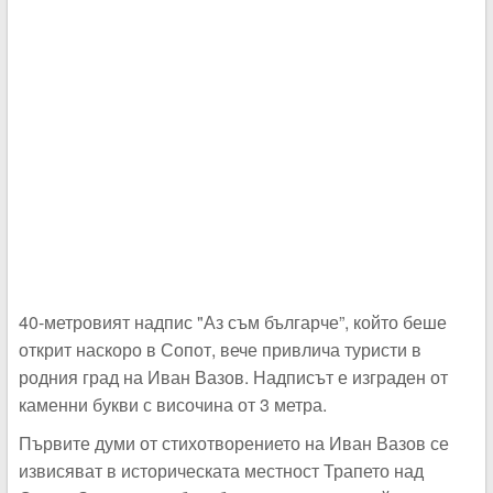
40-метровият надпис "Аз съм българче”, който беше
открит наскоро в Сопот, вече привлича туристи в
родния град на Иван Вазов. Надписът е изграден от
каменни букви с височина от 3 метра.
Първите думи от стихотворението на Иван Вазов се
извисяват в историческата местност Трапето над