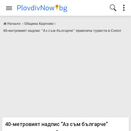
Начало
Община Карлово
40-метровият надпис “Аз съм българче“ привлича туристи в Сопот
40-метровият надпис “Аз съм българче“