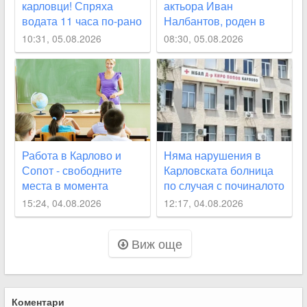
карловци! Спряха
актьора Иван
водата 11 часа по-рано
Налбантов, роден в
от обявеното
Карловско на днешната
10:31, 05.08.2026
08:30, 05.08.2026
дата
Работа в Карлово и
Няма нарушения в
Сопот - свободните
Карловската болница
места в момента
по случая с починалото
бебе
15:24, 04.08.2026
12:17, 04.08.2026
Виж още
Коментари