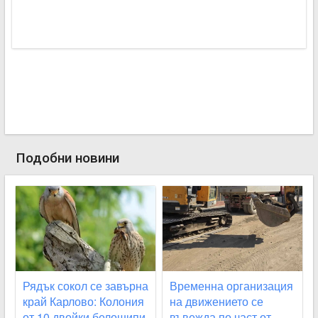
Подобни новини
Рядък сокол се завърна
Временна организация
край Карлово: Колония
на движението се
от 10 двойки белошипи
въвежда по част от