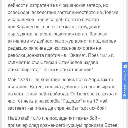
дейност и изпратен във Фокшанския затвор, но
освободен вследствие застъпничеството на Левски
и Каравелов. Започва работа като печатар
при Каравелов, а по късно като сътрудник и
съредактор на революционния орган. Започва
активната му дейност като журналист и под негова
редакция започва да излиза новия орган на
революционната партия - в. "Знаме". През 1875 г.
съвместно със Стефан Стамболов издава
стихосбирката "Песни и стихотворения".
Изпрати новина
Май 1876 г. - вследствие новината за Априлското
въстание, Ботев започва дейност за организиране
на чета, става нейн войвода. От Гюргево се качва с
част от четата на кораба "Радецки" и на 17 май
заставят капитана да спре на българския бряг.
На 20 май 1876 г. е последният тежък бой -
привечер след сражението куршум пронизва Ботев.