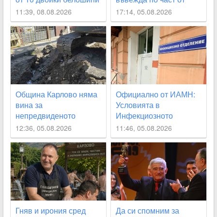
ветрушки вече гнезди
улица „Юмрукчал“
11:39, 08.08.2026
17:14, 05.08.2026
край Климент
Община Карлово няма
Официално от ИАМН:
вина за
Условията в
непредвиденото
Инфекциозното
спиране на водата, но
отделение в
12:36, 05.08.2026
11:46, 05.08.2026
се извинява на
карловската болница
гражданите
са “изключително
лоши“
Гняв и ирония сред
Да си спомним за