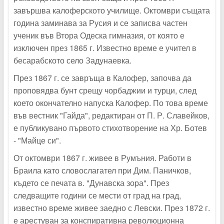
завършва калоферското училище. Октомври същата
година заминава за Русия и се записва частен
ученик във Втора Одеска гимназия, от която е
изключен през 1865 г. Известно време е учител в
бесарабското село Задунаевка.
През 1867 г. се завръща в Калофер, започва да
проповядва бунт срещу чорбаджии и турци, след
което окончателно напуска Калофер. По това време
във вестник "Гайда", редактиран от П. Р. Славейков,
е публикувано първото стихотворение на Хр. Ботев
- "Майце си".
От октомври 1867 г. живее в Румъния. Работи в
Браила като словослагател при Дим. Паничков,
където се печата в. "Дунавска зора". През
следващите години се мести от град на град,
известно време живее заедно с Левски. През 1872 г.
е арестуван за конспиративна революционна