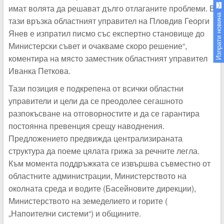
имат волята да решават дълго отлаганите проблеми. В
Изпрати новина
тази връзка областният управител на Пловдив Георги
Янев е изпратил писмо със експертно становище до
Министерски съвет и очакваме скоро решение“,
коментира на място заместник областният управител
Иванка Петкова.
Тази позиция е подкрепена от всички областни
управители и цели да се преодолее сегашното
разпокъсване на отговорностите и да се гарантира
постоянна превенция срещу наводнения.
Предложението предвижда централизираната
структура да поеме цялата грижа за речните легла.
Към момента поддръжката се извършва съвместно от
областните администрации, Министерството на
околната среда и водите (Басейновите дирекции),
Министерството на земеделието и горите (
„Напоителни системи“) и общините.