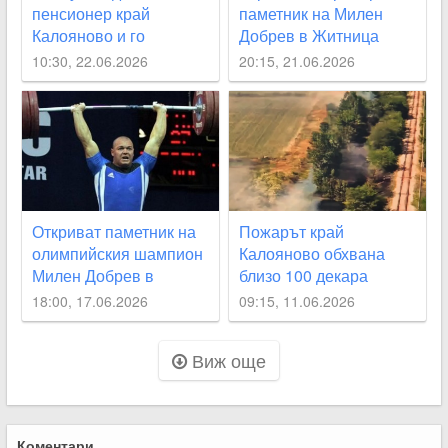
пенсионер край
паметник на Милен
Калояново и го
Добрев в Житница
пребиха до
10:30, 22.06.2026
20:15, 21.06.2026
неузнаваемост
Откриват паметник на
Пожарът край
олимпийския шампион
Калояново обхвана
Милен Добрев в
близо 100 декара
Житница, Карлос
18:00, 17.06.2026
09:15, 11.06.2026
Насар ще е специален
гост
Виж още
Коментари