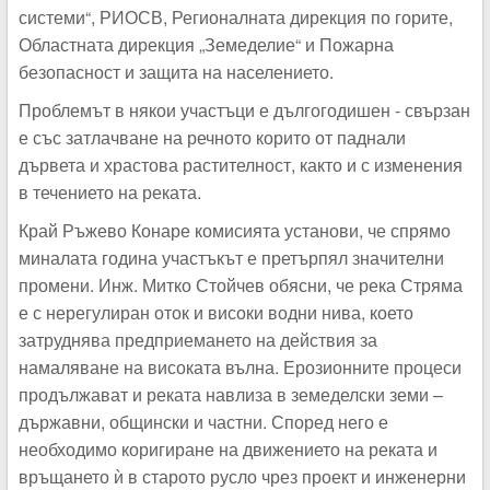
системи“, РИОСВ, Регионалната дирекция по горите,
Областната дирекция „Земеделие“ и Пожарна
безопасност и защита на населението.
Проблемът в някои участъци е дългогодишен - свързан
е със затлачване на речното корито от паднали
дървета и храстова растителност, както и с изменения
в течението на реката.
Край Ръжево Конаре комисията установи, че спрямо
миналата година участъкът е претърпял значителни
промени. Инж. Митко Стойчев обясни, че река Стряма
е с нерегулиран оток и високи водни нива, което
затруднява предприемането на действия за
намаляване на високата вълна. Ерозионните процеси
продължават и реката навлиза в земеделски земи –
държавни, общински и частни. Според него е
необходимо коригиране на движението на реката и
връщането ѝ в старото русло чрез проект и инженерни