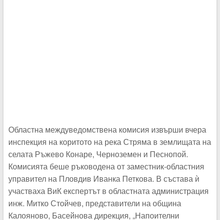
Областна междуведомствена комисия извърши вчера
инспекция на коритото на река Стряма в землищата на
селата Ръжево Конаре, Черноземен и Песнопой.
Комисията беше ръководена от заместник-областния
управител на Пловдив Иванка Петкова. В състава ѝ
участваха ВиК експертът в областната администрация
инж. Митко Стойчев, представители на община
Калояново, Басейнова дирекция, „Напоителни