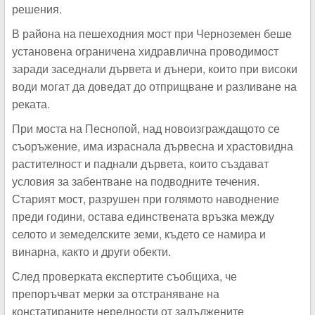
решения.
В района на пешеходния мост при Черноземен беше
установена ограничена хидравлична проводимост
заради заседнали дървета и дънери, които при високи
води могат да доведат до отприщване и разливане на
реката.
При моста на Песнопой, над новоизграждащото се
съоръжение, има израснала дървесна и храстовидна
растителност и паднали дървета, които създават
условия за забентване на подводните течения.
Старият мост, разрушен при голямото наводнение
преди години, остава единствената връзка между
селото и земеделските земи, където се намира и
винарна, както и други обекти.
След проверката експертите съобщиха, че
препоръчват мерки за отстраняване на
констатираните нередности от задължените