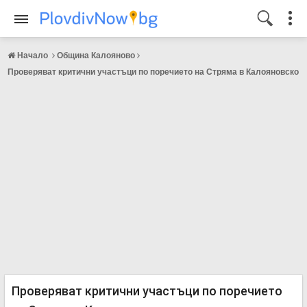
Начало
Община Калояново
Проверяват критични участъци по поречието на Стряма в Калояновско
Проверяват критични участъци по поречието