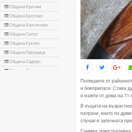
Община Кричим
Община Брезово
Община Калояново
Община Сопот
Община Куклен
Община Перущица
Община Садово
Община Лъки
Полицаите от районнот
и боеприпаси. Става д
и иззети от дома на 7
В къщата на възрастния
патрони, които по думи
случая е започната пр
Снимка: илюстративна.