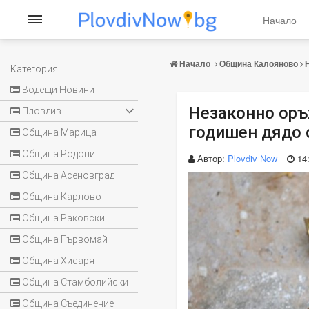
Начало
Начало
Община Калояново
Категория
Водещи Новини
Незаконно оръ
Пловдив
годишен дядо 
Община Марица
Община Родопи
Автор:
Plovdiv Now
14
Община Асеновград
Община Карлово
Община Раковски
Община Първомай
Община Хисаря
Община Стамболийски
Община Съединение