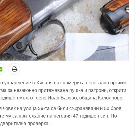
о управление в Хисаря пак намериха нелегално оръжие
ума за незаконно притежавана пушка и патрони, открити
1-годишен мъж от село Иван Вазово, община Калояново.
 човек на улица 39-та са били съхранявани и 50 броя
те му са притежание на неговия 47-годишен син. По
едварителна проверка.