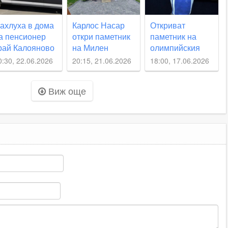
ахлуха в дома
Карлос Насар
Откриват
а пенсионер
откри паметник
паметник на
рай Калояново
на Милен
олимпийския
 го пребиха до
Добрев в
шампион Милен
0:30, 22.06.2026
20:15, 21.06.2026
18:00, 17.06.2026
еузнаваемост
Житница
Добрев в
Житница,
Виж още
Карлос Насар
ще е специален
гост