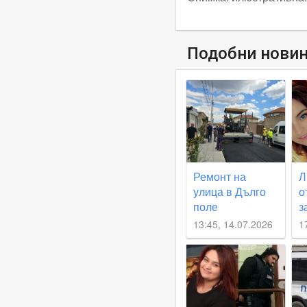
Подобни нови
Ремонт на
Л
улица в Дълго
о
поле
з
продължава,
К
13:45, 14.07.2026
1
кметът
Б
инспектира
работата