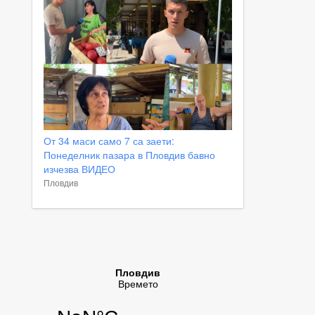
От 34 маси само 7 са заети:
Понеделник пазара в Пловдив бавно
изчезва ВИДЕО
Пловдив