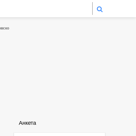
овско
Анкета