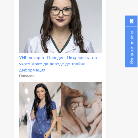
Изпрати новина
УНГ лекар от Пловдив: Пиърсингът на
ухото може да доведе до трайна
деформация
Пловдив