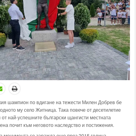
кия шампион по вдигане на тежести Милен Добрев бе
родното му село Житница. Така повече от десетилетие
н от най-успешните български щангисти местната
ена почит към неговото наследство и постижения.
на монумента се заражда още през 2015 година,