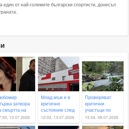
а един от най-големите български спортисти, донесъл
траната.
ни
юбомир
Млад мъж е в
Проверяват
търва затвора
критично
критични
а смъртта на
състояние след
участъци по
расимира в
падане от
поречието на
7:03, 13.07.2026
12:02, 13.07.2026
15:04, 08.07.2026
егово
тротинетка в
Стряма в
калояновско
Калояновско