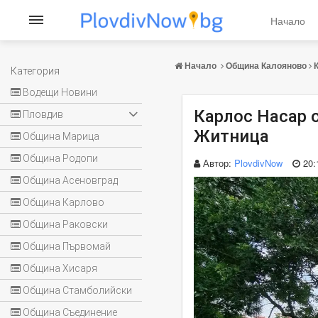
Начало
Начало
Община Калояново
Категория
Водещи Новини
Карлос Насар 
Пловдив
Житница
Община Марица
Община Родопи
Автор:
PlovdivNow
20:
Община Асеновград
Община Карлово
Община Раковски
Община Първомай
Община Хисаря
Община Стамболийски
Община Съединение