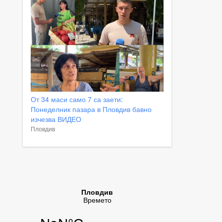
От 34 маси само 7 са заети:
Понеделник пазара в Пловдив бавно
изчезва ВИДЕО
Пловдив