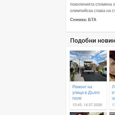
поколенията спомена з
олимпийска слава на с
Снимка: БТА
Подобни нови
Ремонт на
Л
улица в Дълго
о
поле
з
продължава,
К
13:45, 14.07.2026
1
кметът
Б
инспектира