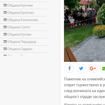
Община Кричим
Община Брезово
Община Калояново
Община Сопот
Община Куклен
Община Перущица
Община Садово
Община Лъки
Паметник на олимпийс
открит тържествено в 
след кончината на еди
общност отдаде заслуж
Идеята за издигането 