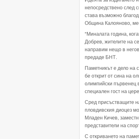
непосредствено след с
става възможно благод
Община Калояново, мес
"Миналата година, ког
Добрев, жителите на се
направим нещо в негов
предаде БНТ.
Паметникът е дело на 
бе открит от сина на 
олимпийски първенец в
специален гост на цер
Сред присъстващите на
пловдивския диоцез мо
Младен Кичев, заместн
представители на спор
С откриването на паме