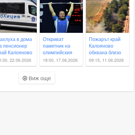
село
ахлуха в дома
Откриват
Пожарът край
а пенсионер
паметник на
Калояново
рай Калояново
олимпийския
обхвана близо
 го пребиха до
шампион Милен
100 декара
0:30, 22.06.2026
18:00, 17.06.2026
09:15, 11.06.2026
еузнаваемост
Добрев в
Житница,
Виж още
Карлос Насар
ще е специален
гост