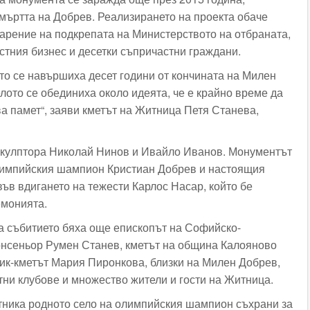
мъртта на Добрев. Реализирането на проекта обаче
арение на подкрепата на Министерството на отбраната,
тния бизнес и десетки съпричастни граждани.
ато се навършиха десет години от кончината на Милен
лото се обединиха около идеята, че е крайно време да
а памет“, заяви кметът на Житница Петя Станева,
скулптора Николай Нинов и Ивайло Иванов. Монументът
олимпийския шампион Кристиан Добрев и настоящия
ъв вдигането на тежести Карлос Насар, който бе
емонията.
 събитието бяха още епископът на Софийско-
нсеньор Румен Станев, кметът на община Калояново
ик-кметът Мария Пиронкова, близки на Милен Добрев,
тни клубове и множество жители и гости на Житница.
тника родното село на олимпийския шампион съхрани за