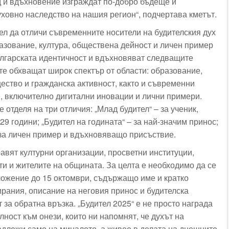
уд и вдъхновение изграждат по-добро бъдеще и
уховно наследство на нашия регион“, подчертава кметът.
ел да отличи съвременните носители на будителския дух
разование, култура, обществена дейност и личен пример
ългарската идентичност и вдъхновяват следващите
е обхващат широк спектър от области: образование,
щество и гражданска активност, както и съвременни
 включително дигитални иновации и лични примери.
отделя на три отличия: „Млад будител“ – за ученик,
29 години; „Будител на годината“ – за най-значим принос;
– за личен пример и вдъхновяващо присъствие.
авят културни организации, просветни институции,
и и жителите на общината. За целта е необходимо да се
ожение до 15 октомври, съдържащо име и кратко
рания, описание на неговия принос и будителска
т за обратна връзка. „Будител 2025“ е не просто награда
елност към онези, които ни напомнят, че духът на
адлежи само на миналото, а живее в делата на днешните