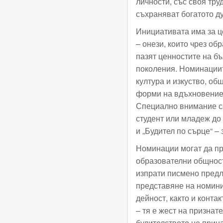
личности, със своя тр
съхраняват богатото д
Инициативата има за ц
– онези, които чрез об
пазят ценностите на б
поколения. Номинациит
култура и изкуство, об
форми на вдъхновение,
Специално внимание се 
студент или младеж до 
и „Будител по сърце“ 
Номинации могат да пр
образователни общност
изпрати писмено предл
представяне на номини
дейност, както и контак
– тя е жест на признат
будителството не прин