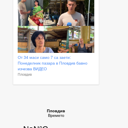
От 34 маси само 7 са заети:
Понеделник пазара в Пловдив бавно
изчезва ВИДЕО
Пловдив