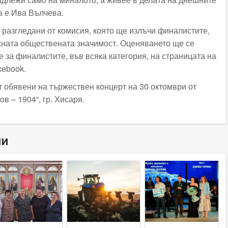
а е Ива Вълчева.
разгледани от комисия, която ще излъчи финалистите,
хната обществената значимост. Оценяването ще се
 за финалистите, във всяка категория, на страницата на
cebook.
 обявени на тържествен концерт на 30 октомври от
ов – 1904“, гр. Хисаря.
ни