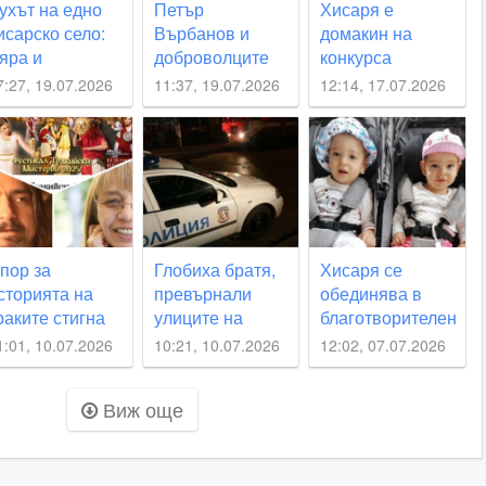
ухът на едно
Петър
Хисаря е
исарско село:
Върбанов и
домакин на
яра и
доброволците
конкурса
динство
от Хисаря,
“Мелодията на
7:27, 19.07.2026
11:37, 19.07.2026
12:14, 17.07.2026
ъзродиха 137-
които не чакат
водата“,
одишния храм
институциите, а
публиката влиза
а Черничево
действат
безплатно
пор за
Глобиха братя,
Хисаря се
сторията на
превърнали
обединява в
раките стигна
улиците на
благотворителен
о съда в
Хисаря в писта
концерт за Иван
1:01, 10.07.2026
10:21, 10.07.2026
12:02, 07.07.2026
ловдив
и Беатриче
Виж още