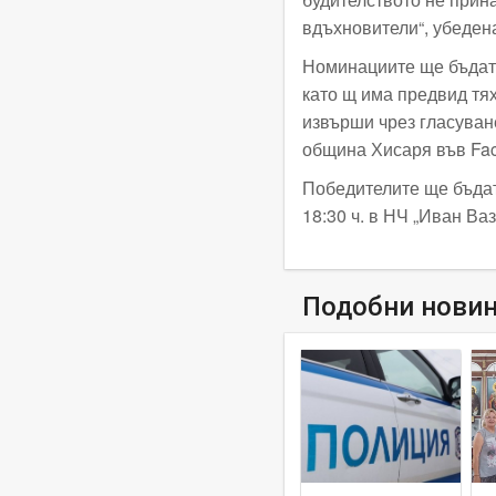
вдъхновители“, убеден
Номинациите ще бъдат 
като щ има предвид тя
извърши чрез гласуване
община Хисаря във Fa
Победителите ще бъдат
18:30 ч. в НЧ „Иван Ваз
Подобни нови