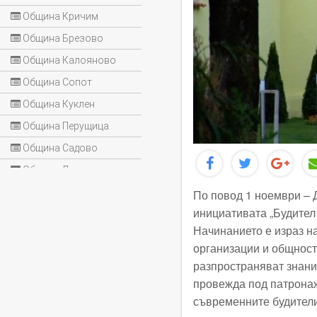
Община Кричим
Община Брезово
Община Калояново
Община Сопот
Община Куклен
Община Перущица
Община Садово
Община Лъки
По повод 1 ноември – 
инициативата „Будител
Начинанието е израз н
организации и общности
разпространяват знани
провежда под патрона
съвременните будители