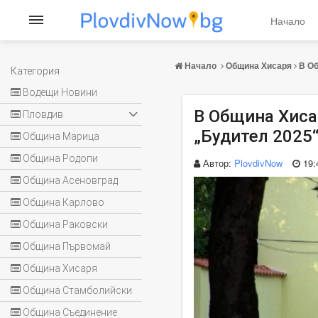
Начало
Начало
Община Хисаря
В Об
Категория
Водещи Новини
В Община Хиса
Пловдив
„Будител 2025
Община Марица
Община Родопи
Автор:
PlovdivNow
19:
Община Асеновград
Община Карлово
Община Раковски
Община Първомай
Община Хисаря
Община Стамболийски
Община Съединение