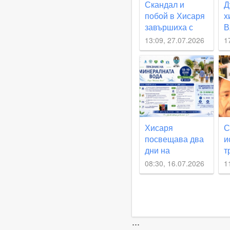
Скандал и
Д
побой в Хисаря
х
завършиха с
В
арест
е
13:09, 27.07.2026
1
в
г
н
Хисаря
С
посвещава два
и
дни на
т
минералната
д
08:30, 16.07.2026
1
вода, здравето
П
и превенцията
...