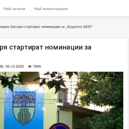
Най-четени
Най-коментирани
щина Хисаря стартират номинации за „Будител 2025“
ря стартират номинации за
“
48, 06.10.2025
7999