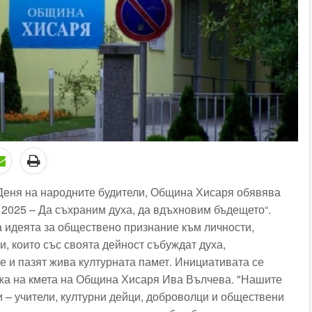
Деня на народните будители, Община Хисаря обявява
 2025 – Да съхраним духа, да вдъхновим бъдещето“.
а идеята за обществено признание към личности,
, които със своята дейност събуждат духа,
е и пазят жива културната памет. Инициативата се
жа на кмета на Община Хисаря Ива Вълчева. "Нашите
 – учители, културни дейци, доброволци и обществени