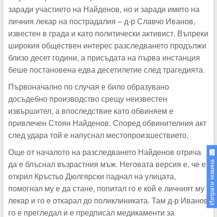
заради участието на Найденов, но и заради името на
личния лекар на пострадалия – д-р Славчо Иванов,
известен в града и като политически активист. Въпреки
широкия обществен интерес разследването продължи
близо десет години, а присъдата на първа инстанция
беше постановена едва десетилетие след трагедията.
Първоначално по случая е било образувано
досъдебно производство срещу неизвестен
извършител, а впоследствие като обвиняем е
привлечен Стоян Найденов. Според обвинителния акт
след удара той е напуснал местопроизшествието.
Още от началото на разследването Найденов отрича
да е блъснал възрастния мъж. Неговата версия е, че е
Изпрати новина
открил Кръстьо Дюлгярски паднал на улицата,
помогнал му е да стане, попитал го е кой е личният му
лекар и го е откарал до поликлиниката. Там д-р Иванов
го е прегледал и е предписал медикаменти за