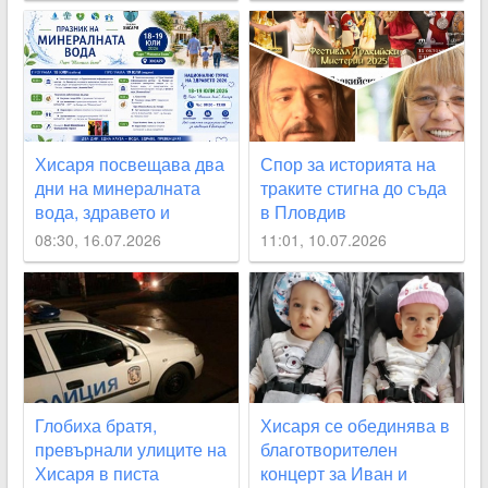
Хисаря посвещава два
Спор за историята на
дни на минералната
траките стигна до съда
вода, здравето и
в Пловдив
превенцията
08:30, 16.07.2026
11:01, 10.07.2026
Глобиха братя,
Хисаря се обединява в
превърнали улиците на
благотворителен
Хисаря в писта
концерт за Иван и