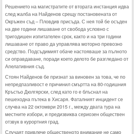
Решението на магистратите от втората инстанция идва
след жалба на Найденов срещу постановената от
Окръжен съд – Пловдив присъда. С нея той бе осъден
на две години лишаване от свобода условно с
тригодишен изпитателен срок, както и на три години
лишаване от право да управлява моторно превозно
средство. Подсъдимият обаче настояваше за пълното
си оправдаване, поради което делото бе разгледано от
Апелативния съд.
Стоян Найденов бе признат за виновен за това, че по
непредпазливост е причинил смъртта на 80-годишния
Кръстьо Дюлгярски, след като го е блъснал на
пешеходна пътека в Хисаря. Фаталният инцидент се
случва на 22 октомври 2015 г., между двата тура на
местните избори, и предизвиква сериозен обществен
отзвук в курортния град.
Случаят привлече общественото внимание не само