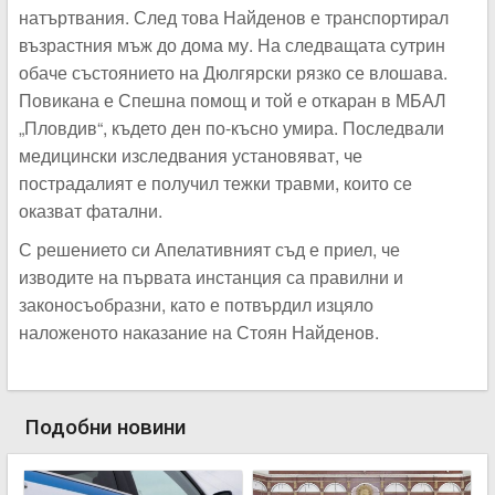
натъртвания. След това Найденов е транспортирал
възрастния мъж до дома му. На следващата сутрин
обаче състоянието на Дюлгярски рязко се влошава.
Повикана е Спешна помощ и той е откаран в МБАЛ
„Пловдив“, където ден по-късно умира. Последвали
медицински изследвания установяват, че
пострадалият е получил тежки травми, които се
оказват фатални.
С решението си Апелативният съд е приел, че
изводите на първата инстанция са правилни и
законосъобразни, като е потвърдил изцяло
наложеното наказание на Стоян Найденов.
Подобни новини