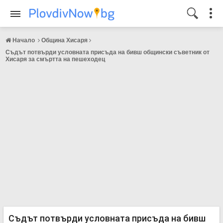
Начало
Община Хисаря
Съдът потвърди условната присъда на бивш общински съветник от
Хисаря за смъртта на пешеходец
Съдът потвърди условната присъда на бивш