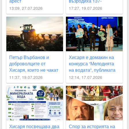
арест
възродиха 137-
годишния храм на
13:09, 27.07.2026
17:27, 19.07.2026
Черничево
Петър Върбанов и
Хисаря е домакин на
доброволците от
конкурса “Мелодията
Хисаря, които не чакат
на водата“, публиката
институциите, а
влиза безплатно
11:37, 19.07.2026
12:14, 17.07.2026
действат
Хисаря посвещава два
Спор за историята на