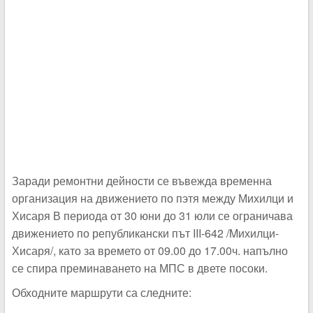
Заради ремонтни дейности се въвежда временна
организация на движението по пэтя между Михилци и
Хисаря В периода от 30 юни до 31 юли се ограничава
движението по републикански път III-642 /Mихилци-
Хисаря/, като за времето от 09.00 до 17.00ч. напълно
се спира преминаването на МПС в двете посоки.
Обходните маршрути са следните: