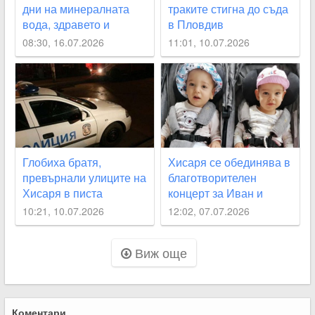
дни на минералната
траките стигна до съда
вода, здравето и
в Пловдив
превенцията
08:30, 16.07.2026
11:01, 10.07.2026
Глобиха братя,
Хисаря се обединява в
превърнали улиците на
благотворителен
Хисаря в писта
концерт за Иван и
Беатриче
10:21, 10.07.2026
12:02, 07.07.2026
Виж още
Коментари