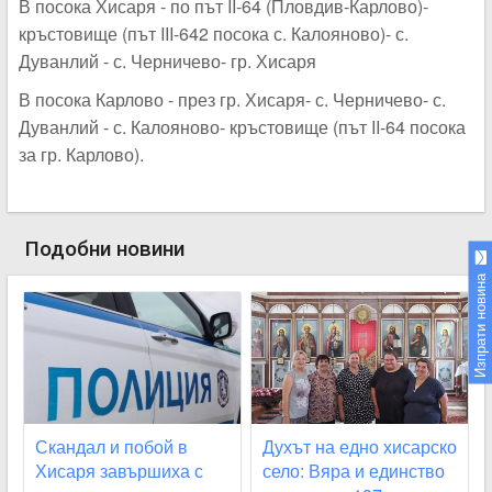
В посока Хисаря - по път II-64 (Пловдив-Карлово)-
кръстовище (път III-642 посока с. Калояново)- с.
Дуванлий - с. Черничево- гр. Хисаря
В посока Карлово - през гр. Хисаря- с. Черничево- с.
Дуванлий - с. Калояново- кръстовище (път II-64 посока
за гр. Карлово).
Подобни новини
Изпрати новина
Скандал и побой в
Духът на едно хисарско
Хисаря завършиха с
село: Вяра и единство