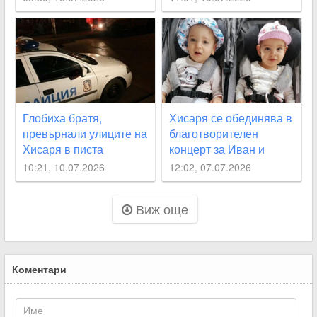
Глобиха братя,
Хисаря се обединява в
превърнали улиците на
благотворителен
Хисаря в писта
концерт за Иван и
Беатриче
10:21, 10.07.2026
12:02, 07.07.2026
Виж още
Коментари