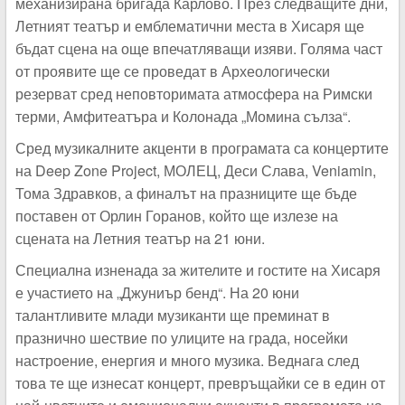
механизирана бригада Карлово. През следващите дни,
Летният театър и емблематични места в Хисаря ще
бъдат сцена на още впечатляващи изяви. Голяма част
от проявите ще се проведат в Археологически
резерват сред неповторимата атмосфера на Римски
терми, Амфитеатъра и Колонада „Момина сълза“.
Сред музикалните акценти в програмата са концертите
на Deep Zone Project, МОЛЕЦ, Деси Слава, Veniamin,
Тома Здравков, а финалът на празниците ще бъде
поставен от Орлин Горанов, който ще излезе на
сцената на Летния театър на 21 юни.
Специална изненада за жителите и гостите на Хисаря
е участието на „Джуниър бенд“. На 20 юни
талантливите млади музиканти ще преминат в
празнично шествие по улиците на града, носейки
настроение, енергия и много музика. Веднага след
това те ще изнесат концерт, превръщайки се в един от