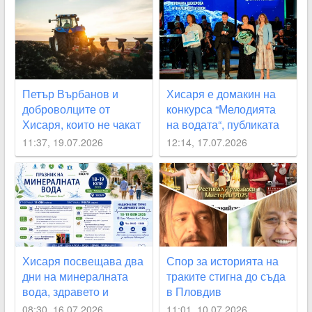
Петър Върбанов и
Хисаря е домакин на
доброволците от
конкурса “Мелодията
Хисаря, които не чакат
на водата“, публиката
институциите, а
влиза безплатно
11:37, 19.07.2026
12:14, 17.07.2026
действат
Хисаря посвещава два
Спор за историята на
дни на минералната
траките стигна до съда
вода, здравето и
в Пловдив
превенцията
08:30, 16.07.2026
11:01, 10.07.2026