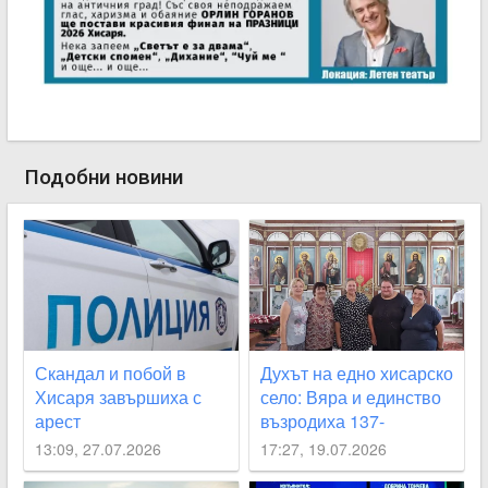
Подобни новини
Скандал и побой в
Духът на едно хисарско
Хисаря завършиха с
село: Вяра и единство
арест
възродиха 137-
годишния храм на
13:09, 27.07.2026
17:27, 19.07.2026
Черничево