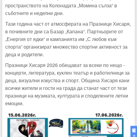
пространството на Колонадата „Момина сълза“ в
съботните и неделни дни.
Тази година част от атмосферата на Празници Хисаря,
в почивните дни са Базар „Капана“. Партньорите от
„Енергия от ядки“ и кампанията им „С любов към
спорта“ организират множество спортни активност за
деца и родители.
Празници Хисаря 2026 обещават за всеки по нещо -
концерти, литература, куклен театър и работилници за
деца, визуални изкуства и спорт. Община Хисаря кани
всички жители и гости на града да станат част от тези
празници на музиката, културата и споделените летни
емоции.