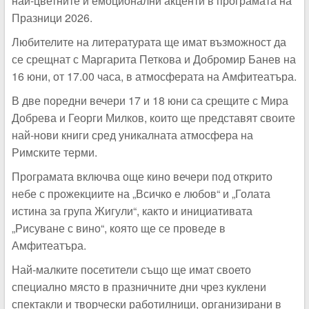
най-цветните и емоционални акценти в програмата на
Празници 2026.
Любителите на литературата ще имат възможност да
се срещнат с Маргарита Петкова и Добромир Банев на
16 юни, от 17.00 часа, в атмосферата на Амфитеатъра.
В две поредни вечери 17 и 18 юни са срещите с Мира
Добрева и Георги Милков, които ще представят своите
най-нови книги сред уникалната атмосфера на
Римските терми.
Програмата включва още кино вечери под открито
небе с прожекциите на „Всичко е любов“ и „Голата
истина за група Жигули“, както и инициативата
„Рисуване с вино“, която ще се проведе в
Амфитеатъра.
Най-малките посетители също ще имат своето
специално място в празничните дни чрез куклени
спектакли и творчески работилници, организирани в