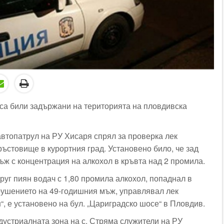
а били задържани на територията на пловдивска
 автопатрул на РУ Хисаря спрял за проверка лек
ъстовище в курортния град. Установено било, че зад
ъж с концентрация на алкохол в кръвта над 2 промила.
друг пиян водач с 1,80 промила алкохол, попаднал в
рушението на 49-годишния мъж, управлявал лек
, е установено на бул. „Цариградско шосе“ в Пловдив.
дустриалната зона на с. Стряма служители на РУ