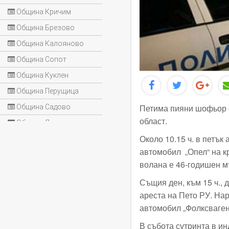
Община Кричим
Община Брезово
Община Калояново
Община Сопот
Община Куклен
Община Перущица
Петима пияни шофьор с
Община Садово
област.
Община Лъки
Около 10.15 ч. в петък
автомобил „Опел“ на кр
волана е 46-годишен м
Същия ден, към 15 ч., 
ареста на Пето РУ. На
автомобил „Фолксваген“
В събота сутринта в ин