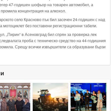
регер 47-годишен шофьор на товарен автомобил, а
3 промила концентрация на алкохол.
арското село Красново пък бил засечен 24-годишен с над
а мотоциклет без поставени регистрационни табели.
 ул. „Пирин“ в Асеновград бил спрян за проверка лек
оследвалата проба с техническо средство на 44-годишния
промила. Срещу всички извършители са образувани бързи
ни