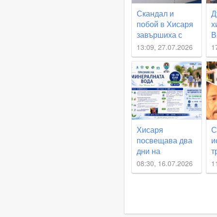
Скандал и
Д
побой в Хисаря
х
завършиха с
В
арест
е
13:09, 27.07.2026
1
в
г
н
Хисаря
С
посвещава два
и
дни на
т
минералната
д
08:30, 16.07.2026
1
вода, здравето
П
и превенцията