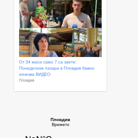
От 34 маси само 7 са заети:
Понеделник пазара в Пловдив бавно
изчезва ВИДЕО
Пловдив