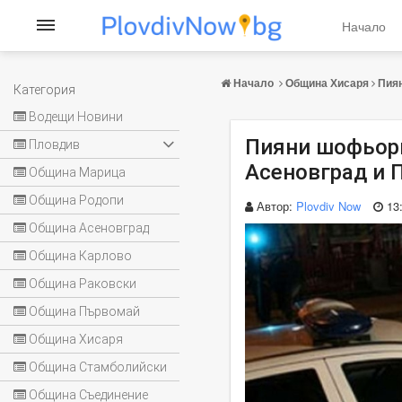
Начало
Начало
Община Хисаря
Пиян
Категория
Водещи Новини
Пияни шофьори
Пловдив
Асеновград и 
Община Марица
Община Родопи
Автор:
Plovdiv Now
13
Община Асеновград
Община Карлово
Община Раковски
Община Първомай
Община Хисаря
Община Стамболийски
Община Съединение