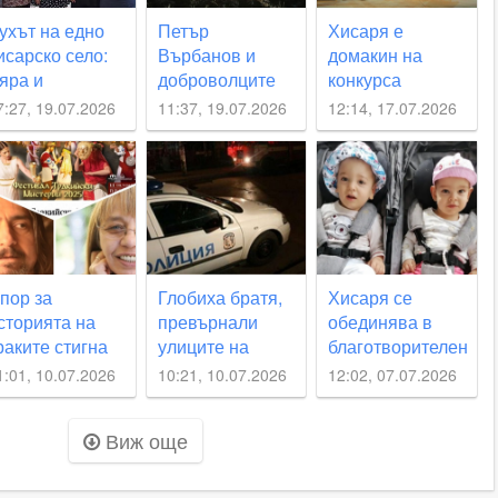
ухът на едно
Петър
Хисаря е
исарско село:
Върбанов и
домакин на
яра и
доброволците
конкурса
динство
от Хисаря,
“Мелодията на
7:27, 19.07.2026
11:37, 19.07.2026
12:14, 17.07.2026
ъзродиха 137-
които не чакат
водата“,
одишния храм
институциите, а
публиката влиза
а Черничево
действат
безплатно
пор за
Глобиха братя,
Хисаря се
сторията на
превърнали
обединява в
раките стигна
улиците на
благотворителен
о съда в
Хисаря в писта
концерт за Иван
1:01, 10.07.2026
10:21, 10.07.2026
12:02, 07.07.2026
ловдив
и Беатриче
Виж още