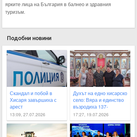
ярките лица на България в балнео и здравния
туризъм.
Подобни новини
Скандал и побой в
Духът на едно хисарско
Хисаря завършиха с
село: Вяра и единство
арест
възродиха 137-
годишния храм на
13:09, 27.07.2026
17:27, 19.07.2026
Черничево