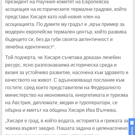
президент на Научния комитет на Европейска
асоциация на историческите термални градове, който
представи Хисаря като най-новия член на
асоциацията. По думите му градът е „ярък пример за
модерен европейски термален център, който развива
бъдещето си, без да губи своята автентичност и
лечебна идентичност“.
Той подчерта, че Хисаря съчетава доказан лечебен
ресурс, ясно разпознаваема историческа среда и
визия за устойчиво развитие, насочена към здравето и
качеството на живот. С вдъхновяващо послание към
гостите, сред които представители на Федералното
министерство на икономиката, енергетиката и туризма
на Австрия, дипломати, медии и туроператори, се
обърна и кметът на община Хисаря Ива Вълчева.
„Хисаря е град, в който водата, историята и грижата за
човека вървят заедно. Нашата задача е целенасочено