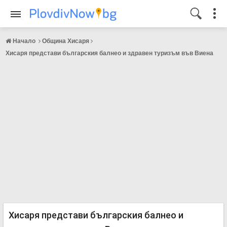
Начало
Община Хисаря
Хисаря представи българския балнео и здравен туризъм във Виена
Хисаря представи българския балнео и