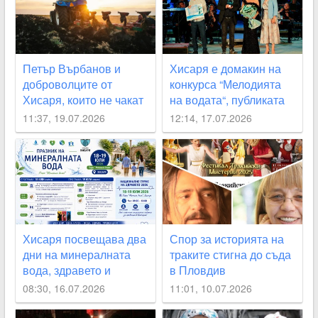
Петър Върбанов и
Хисаря е домакин на
доброволците от
конкурса “Мелодията
Хисаря, които не чакат
на водата“, публиката
институциите, а
влиза безплатно
11:37, 19.07.2026
12:14, 17.07.2026
действат
Хисаря посвещава два
Спор за историята на
дни на минералната
траките стигна до съда
вода, здравето и
в Пловдив
превенцията
08:30, 16.07.2026
11:01, 10.07.2026