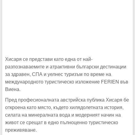
Хисаря се представи като една от най-
разпознаваемите и атрактивни български дестинации
за здравен, СПА и уелнес туризъм по време на
международното туристическо изложение FERIEN във
Виена.
Пред професионалната австрийска публика Хисаря бе
откроена като място, където хилядолетната история,
силата на минералната вода и модерният начин на
живот се срещат в едно пълноценно туристическо
преживяване.