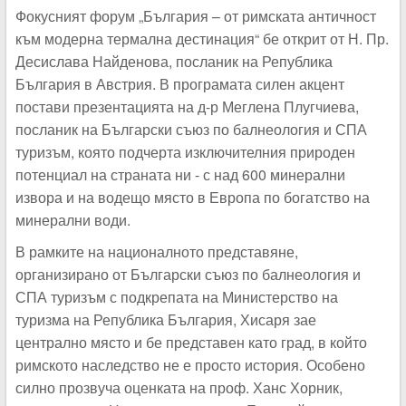
Фокусният форум „България – от римската античност
към модерна термална дестинация“ бе открит от Н. Пр.
Десислава Найденова, посланик на Република
България в Австрия. В програмата силен акцент
постави презентацията на д-р Меглена Плугчиева,
посланик на Български съюз по балнеология и СПА
туризъм, която подчерта изключителния природен
потенциал на страната ни - с над 600 минерални
извора и на водещо място в Европа по богатство на
минерални води.
В рамките на националното представяне,
организирано от Български съюз по балнеология и
СПА туризъм с подкрепата на Министерство на
туризма на Република България, Хисаря зае
централно място и бе представен като град, в който
римското наследство не е просто история. Особено
силно прозвуча оценката на проф. Ханс Хорник,