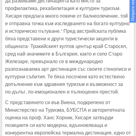
Изпрати новина
да развиваме дестинацията като място за
профилактика, рехабилитация и културен туризъм.
Хисаря предлага много повече от балнеолечение, той
е отправна точка към изследването на богато културно
и историческо пътуване.“ Пред австрийската публика
бяха представени и други туристически акценти в
общината- Тракийският култов център край Старосел,
сред най-значимите в България, както и село Старо
Железаре, превърнало се в международно
разпознаваема арт дестинация със своите стенописи и
културни събития. Те бяха посочени като естествено
допълнение към здравния туризъм и възможност за
по-дълъг, по-емоционален и пълноценен престой.
С представянето си във Виена, подкрепено от
Министерство на Туризма, БУБСПА и авторитетната
оценка на проф. Ханс Хорник, Хисаря затвърди
позициите си като модерна, вдъхновяваща и
конкурентна европейска термална дестинация, едно от