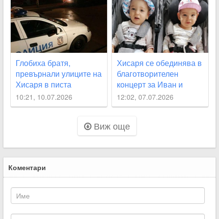
Глобиха братя,
Хисаря се обединява в
превърнали улиците на
благотворителен
Хисаря в писта
концерт за Иван и
Беатриче
10:21, 10.07.2026
12:02, 07.07.2026
Виж още
Коментари