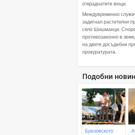
откраднатите вещи.
Междувременно служите
задигнал растителни пр
село Шишманци. Споре
противозаконно в земе
на двете досъдебни п
прокуратурата.
Подобни нови
Брезовското
А