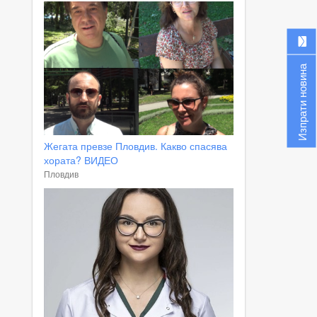
Изпрати новина
Жегата превзе Пловдив. Какво спасява
хората? ВИДЕО
Пловдив