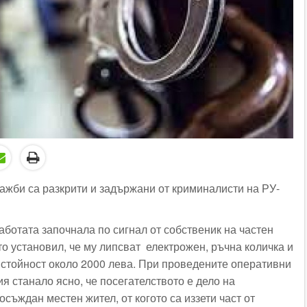
ажби са разкрити и задържани от криминалисти на РУ-
аботата започнала по сигнал от собственик на частен
то установил, че му липсват електрожен, ръчна количка и
 стойност около 2000 лева. При проведените оперативни
я станало ясно, че посегателството е дело на
съждан местен жител, от когото са иззети част от