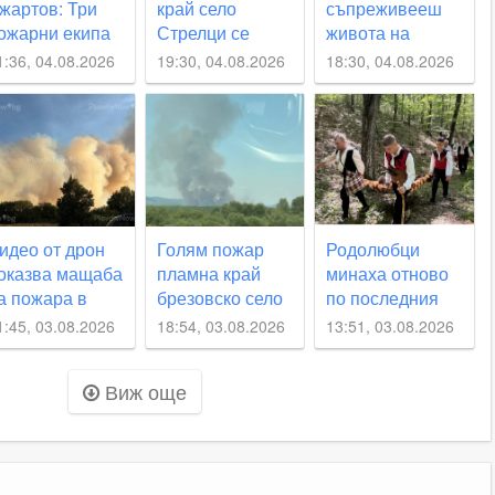
жартов: Три
край село
съпреживееш
ожарни екипа
Стрелци се
живота на
стават в село
разгоря отново
Златю
1:36, 04.08.2026
19:30, 04.08.2026
18:30, 04.08.2026
трелци и през
Бояджиев е
ощта
истинско
преживяване:
„Кучето на
Златю“
развълнува
Брезово
идео от дрон
Голям пожар
Родолюбци
оказва мащаба
пламна край
минаха отново
а пожара в
брезовско село
по последния
резовско
път на Хаджи
1:45, 03.08.2026
18:54, 03.08.2026
13:51, 03.08.2026
Димитър
Виж още