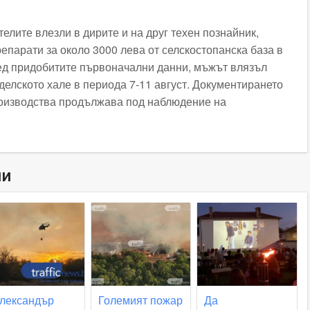
лите влезли в дирите и на друг техен познайник,
епарати за около 3000 лева от селскостопанска база в
д придобитите първоначални данни, мъжът влязъл
делското хале в периода 7-11 август. Документирането
роизводства продължава под наблюдение на
ни
лександър
Големият пожар
Да