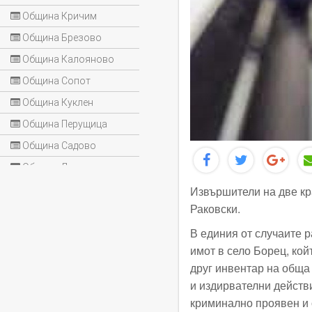
Община Кричим
Община Брезово
Община Калояново
Община Сопот
Община Куклен
Община Перущица
Община Садово
Община Лъки
Извършители на две кр
Раковски.
В единия от случаите р
имот в село Борец, кой
друг инвентар на обща
и издирвателни действи
криминално проявен и о