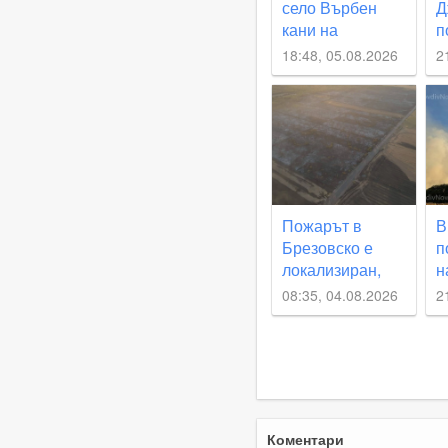
село Върбен
Д
кани на
п
традиционния
о
18:48, 05.08.2026
2
си събор
С
н
Пожарът в
В
Брезовско е
п
локализиран,
н
огънят е
Б
08:35, 04.08.2026
2
обхванал 2000
декара
Коментари