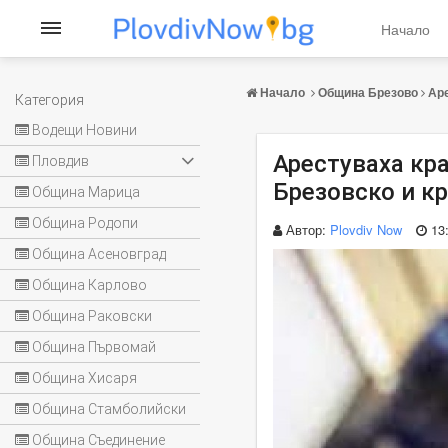
Начало
Начало
Община Брезово
Аре
Категория
Водещи Новини
Арестуваха кр
Пловдив
Брезовско и к
Община Марица
Община Родопи
Автор:
Plovdiv Now
13
Община Асеновград
Община Карлово
Община Раковски
Община Първомай
Община Хисаря
Община Стамболийски
Община Съединение