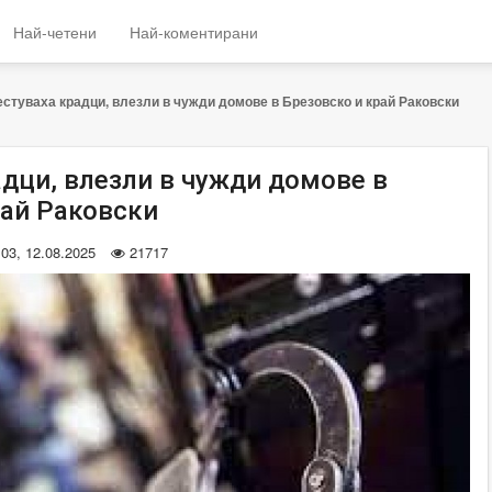
Най-четени
Най-коментирани
стуваха крадци, влезли в чужди домове в Брезовско и край Раковски
адци, влезли в чужди домове в
рай Раковски
:03, 12.08.2025
21717