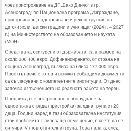
чрез пристрояване на ДГ „Бако Динчо“ в гр.
Асеновград“ по Национална програма „Изграждане,
пристрояване, надстрояване и реконструкция на
детски ясли, детски градини и училища“ (2024 г. – 2027
г.) на Министерството на образованието и науката
(МОН).
Средствата, осигурени от държавата, са в размер на
около 306 400 евро. Дофинансирането, от страна на
община Асеновград, възлиза на близо 177 000 евро.
Проектът вече е готов и всички необходими документи
са съгласувани с компетентните институции. От днес
започва изпълнението на реалната работа на терен.
Предвижда се построяване и оборудване на
едноетажна сграда (пристройка) за една група от 23
деца. Години наред в тази образователна институция
стои проблемът с липсващо помещение, в което да се
ситуира IV (подготвителна) група. Това налага, след