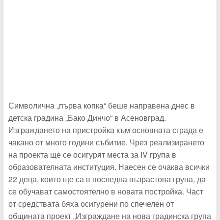
Символична „първа копка“ беше направена днес в
детска градина „Бако Динчо“ в Асеновград.
Изграждането на пристройка към основната сграда е
чакано от много години събитие. Чрез реализирането
на проекта ще се осигурят места за IV група в
образователната институция. Наесен се очаква всички
22 деца, които ще са в последна възрастова група, да
се обучават самостоятелно в новата постройка. Част
от средствата бяха осигурени по спечелен от
общината проект „Изграждане на нова градинска група