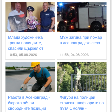
СНИМКИ
Млада художничка
Мъж загина при пожар
трогна полицаите,
в асеновградско село
спасили щъркел от
огнения ад край
10:53, 05.08.2026
11:58, 04.08.2026
Асеновград
Работа в Асеновград -
Фигури на полицаи
бюрото обяви
стряскат шофьорите по
свободните позиции
пътя Смолян -