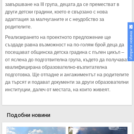
завършване на III група, децата да се преместват в
други детски градини, което е свързано с нова
адаптация за малчуганите и с неудобство за
родителите.
Изпрати новина
Реализирането на проектното предложение ще
създаде равна възможност на по-голям брой деца да
посещават общинска детска градина с пълен цикъл –
от яслена до подготвителна група, където да получават
квалифицирана образователно-възпитателна
подготовка. Ще отпадне и ангажиментът на родителите
да търсят и подават документи за други образователни
институции, далеч от местата, на които живеят.
Подобни новини