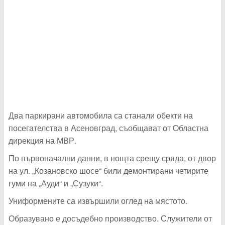
Два паркирани автомобила са станали обекти на
посегателства в Асеновград, съобщават от Областна
дирекция на МВР.
По първоначални данни, в нощта срещу сряда, от двор
на ул. „Козановско шосе“ били демонтирани четирите
гуми на „Ауди“ и „Сузуки“.
Униформените са извършили оглед на мястото.
Образувано е досъдебно производство. Служители от