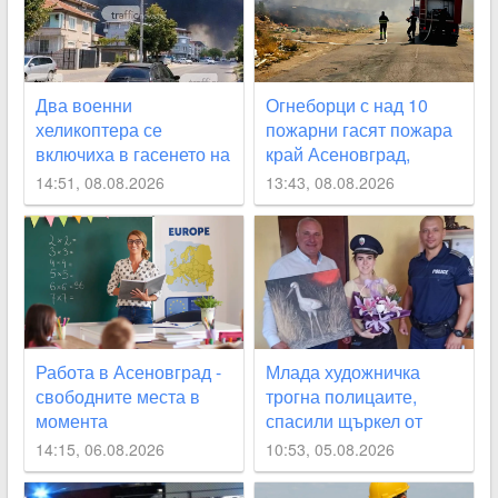
Два военни
Огнеборци с над 10
хеликоптера се
пожарни гасят пожара
включиха в гасенето на
край Асеновград,
огъня над Асеновград,
затвориха
14:51, 08.08.2026
13:43, 08.08.2026
засегнат е гробищния
околовръстния път
парк СНИМКИ+ВИДЕО
СНИМКИ
Работа в Асеновград -
Млада художничка
свободните места в
трогна полицаите,
момента
спасили щъркел от
огнения ад край
14:15, 06.08.2026
10:53, 05.08.2026
Асеновград