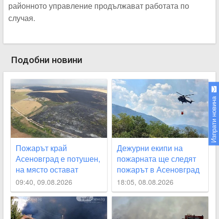
районното управление продължават работата по
случая.
Подобни новини
Изпрати новина
Пожарът край
Дежурни екипи на
Асеновград е потушен,
пожарната ще следят
на място остават
пожарът в Асеновград
дежурни огнеборци
да не пламне отново
09:40, 09.08.2026
18:05, 08.08.2026