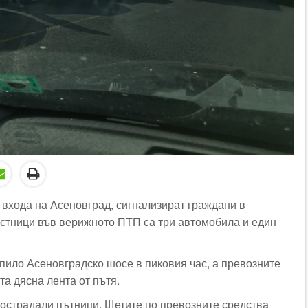
 входа на Асеновград, сигнализират граждани в
стници във верижното ПТП са три автомобила и един
пило Асеновградско шосе в пиковия час, а превозните
та дясна лента от пътя.
пострадали пътници. Щетите по превозните средства