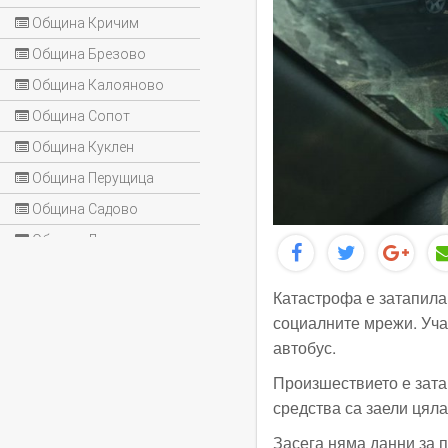
Община Кричим
Община Брезово
Община Калояново
Община Сопот
Община Куклен
Община Перущица
Община Садово
Община Лъки
Катастрофа е затапила
социалните мрежи. Уча
автобус.
Произшествието е зата
средства са заели цяла
Засега няма данни за 