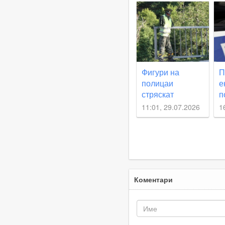
о
к
А
Фигури на
П
полицаи
е
стряскат
п
шофьорите по
в
11:01, 29.07.2026
1
пътя Смолян -
А
Асеновград
К
“
а
Коментари