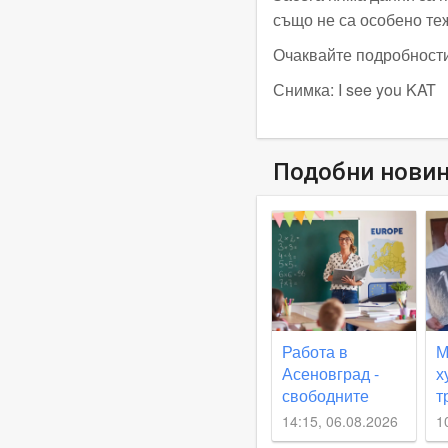
също не са особено те
Очаквайте подробности
Снимка: I see you KAT
Подобни нови
Работа в
М
Асеновград -
х
свободните
т
места в
п
14:15, 06.08.2026
1
момента
с