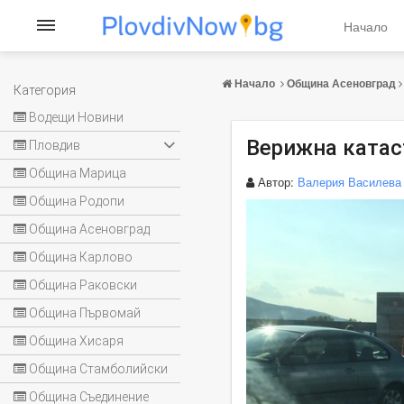
Начало
Начало
Община Асеновград
Категория
Водещи Новини
Верижна катас
Пловдив
Община Марица
Автор:
Валерия Василева
Община Родопи
Община Асеновград
Община Карлово
Община Раковски
Община Първомай
Община Хисаря
Община Стамболийски
Община Съединение