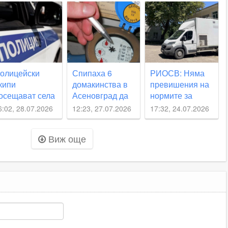
т огнения ад
рай
сеновград
олицейски
Спипаха 6
РИОСВ: Няма
кипи
домакинства в
превишения на
осещават села
Асеновград да
нормите за
крадат вода
качество на
6:02, 28.07.2026
12:23, 27.07.2026
17:32, 24.07.2026
сеновградско,
въздуха след
арловско,
пожара в
Виж още
Родопи“ през
Асеновград
вгуст