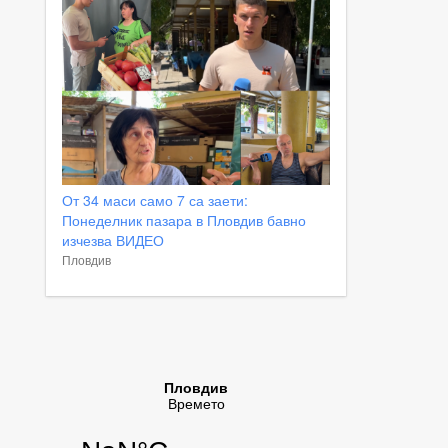
От 34 маси само 7 са заети:
Понеделник пазара в Пловдив бавно
изчезва ВИДЕО
Пловдив