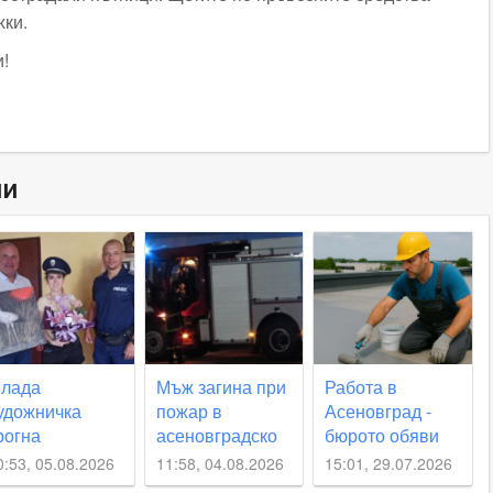
жки.
!
ни
лада
Мъж загина при
Работа в
удожничка
пожар в
Асеновград -
рогна
асеновградско
бюрото обяви
олицаите,
село
свободните
0:53, 05.08.2026
11:58, 04.08.2026
15:01, 29.07.2026
пасили щъркел
позиции